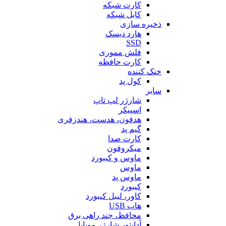
کارت شبکه
کابل شبکه
ذخیره سازی
هارد دیسک
SSD
فلش مموری
کارت حافظه
خنک کننده
کول پد
سایر
شارژر لپ تاپ
اسپیکر
هدفون، هدست، هندزفری
گیم پد
کارت صدا
میکروفون
ماوس و کیبورد
ماوس
ماوس پد
کیبورد
کاور، لیبل کیبورد
هاب USB
محافظ، چند راهی برق
آداپتور شارژر موبایل