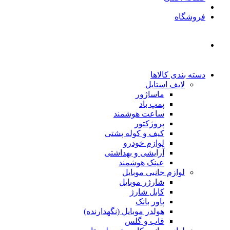
فروشگاه
دسته بندی کالاها
لایف استایل
ماساژور
پمپ باد
ساعت هوشمند
پروژکتور
کیف و کوله پشتی
لوازم خودرو
آرایشی و بهداشتی
عینک هوشمند
لوازم جانبی موبایل
شارژر موبایل
کابل شارژ
پاور بانک
هولدر موبایل (نگهدارنده)
قاب و گلس