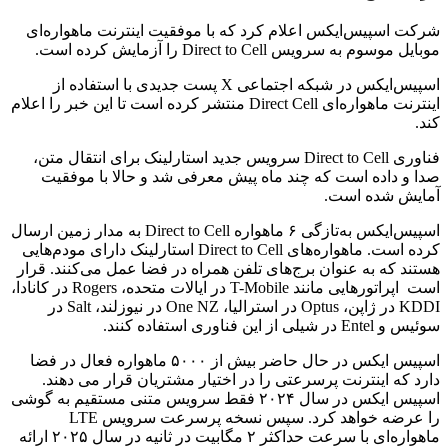
شرکت اسپیس‌ایکس اعلام کرد که با موفقیت اینترنت ماهواره‌ای
موبایل موسوم به سرویس Direct to Cell را آزمایش کرده است.
اسپیس‌ایکس در شبکه‌ اجتماعی X پست جدیدی با استفاده از
اینترنت ماهواره‌ای Direct Cell منتشر کرده است تا این خبر را اعلام
کند.
فناوری Direct to Cell سرویس جدید استارلینک برای انتقال متن،
صدا و داده است که چند ماه پیش معرفی شد و حالا با موفقیت
آمایش شده است.
اسپیس‌ایکس به‌تازگی ۶ ماهواره Direct to Cell به مدار زمین ارسال
کرده است. ماهواره‌‌های Direct to Cell استارلینک دارای مودم‌هایی
هستند که به عنوان برج‌های تلفن همراه در فضا عمل می‌کنند. قرار
است اپراتورهایی مانند T-Mobile در ایالات متحده، Rogers در کانادا،
KDDI در ژاپن، Optus در استرالیا، One NZ در نیوزلند، Salt در
سوئیس و Entel در شیلی از این فناوری استفاده کنند.
اسپیس ایکس در حال حاضر بیش از ۵۰۰۰ ماهواره فعال در فضا
دارد که اینترنت پرسرعتی را در اختیار مشتریان قرار می دهند.
اسپیس ایکس در سال ۲۰۲۴ فقط سرویس متنی مستقیم به گوشی
را عرضه خواهد کرد. سپس نسخه پرسرعت سرویس LTE
ماهواره‌ای با سرعت حداکثر ۲ مگابیت در ثانیه در سال ۲۰۲۵ ارائه