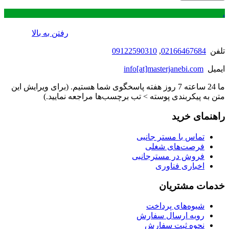
.
رفتن به بالا
تلفن
02166467684
,
09122590310
ایمیل
info[at]masterjanebi.com
ما 24 ساعته 7 روز هفته پاسخگوی شما هستیم. (برای ویرایش این
متن به پیکربندی پوسته > تب برچسب‌ها مراجعه نمایید.)
راهنمای خرید
تماس با مستر جانبی
فرصت‌های شغلی
فروش در مسترجانبی
اخباری فناوری
خدمات مشتریان
شیوه‌های پرداخت
رویه ارسال سفارش
نحوه ثبت سفارش