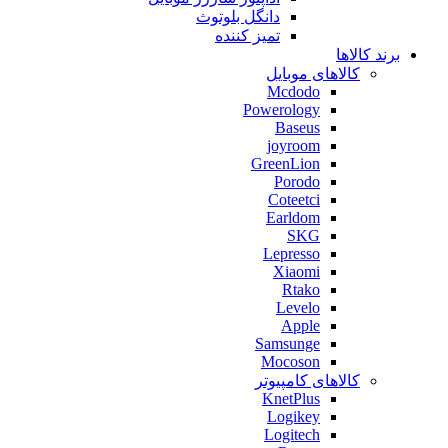
دانگل بلوتوث
تمیز کننده
برند کالاها
کالاهای موبایل
Mcdodo
Powerology
Baseus
joyroom
GreenLion
Porodo
Coteetci
Earldom
SKG
Lepresso
Xiaomi
Rtako
Levelo
Apple
Samsunge
Mocoson
کالاهای کامپیوتر
KnetPlus
Logikey
Logitech