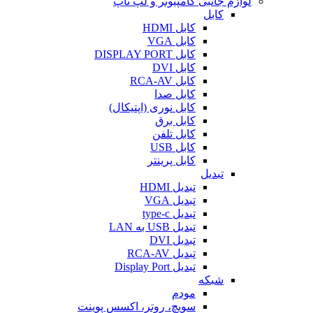
لوازم جانبی کامپیوتر و لپ تاپ
کابل
کابل HDMI
کابل VGA
کابل DISPLAY PORT
کابل DVI
کابل RCA-AV
کابل صدا
کابل نوری (اپتیکال)
کابل برق
کابل تلفن
کابل USB
کابل پرینتر
تبدیل
تبدیل HDMI
تبدیل VGA
تبدیل type-c
تبدیل USB به LAN
تبدیل DVI
تبدیل RCA-AV
تبدیل Display Port
شبکه
مودم
سویچ، روتر، اکسس پوینت