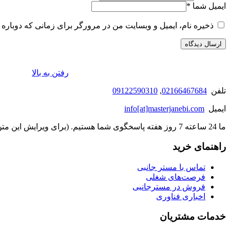
ایمیل شما
*
ذخیره نام، ایمیل و وبسایت من در مرورگر برای زمانی که دوباره 
رفتن به بالا
تلفن
02166467684
,
09122590310
ایمیل
info[at]masterjanebi.com
ما 24 ساعته 7 روز هفته پاسخگوی شما هستیم. (برای ویرایش این متن به پیکربندی پوسته > تب برچسب‌ها مراجعه نمایید.)
راهنمای خرید
تماس با مستر جانبی
فرصت‌های شغلی
فروش در مسترجانبی
اخباری فناوری
خدمات مشتریان