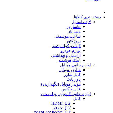
دسته بندی کالاها
لایف استایل
ماساژور
پمپ باد
ساعت هوشمند
پروژکتور
کیف و کوله پشتی
لوازم خودرو
آرایشی و بهداشتی
عینک هوشمند
لوازم جانبی موبایل
شارژر موبایل
کابل شارژ
پاور بانک
هولدر موبایل (نگهدارنده)
قاب و گلس
لوازم جانبی کامپیوتر و لپ تاپ
کابل
کابل HDMI
کابل VGA
کابل DISPLAY PORT