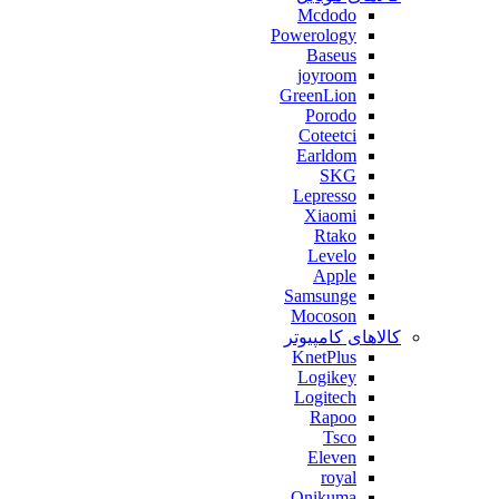
Mcdodo
Powerology
Baseus
joyroom
GreenLion
Porodo
Coteetci
Earldom
SKG
Lepresso
Xiaomi
Rtako
Levelo
Apple
Samsunge
Mocoson
کالاهای کامپیوتر
KnetPlus
Logikey
Logitech
Rapoo
Tsco
Eleven
royal
Onikuma