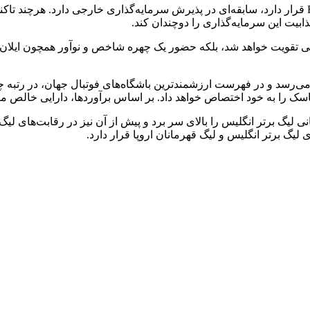
باشگاه لیورپول که در حال حاضر تحت مالکیت گروه ورزشی Fenway قرار دارد، سابقه‌ای در پذیرش سرمای
ذابیت این سرمایه‌گذاری را دوچندان کند.
الی تقویت خواهد شد، بلکه حضور یک چهره شاخص و نوآور همچون ایلان م
یابی‌ها، ارزش باشگاه لیورپول به ۴.۳ میلیارد پوند می‌رسد و در فهرست ارزشمندترین باشگاه‌های 
تصاص خواهد داد. بر اساس برآوردها، دارایی خالص ماسک حدود ۳۴۰ میلیارد پوند تخمین
س از انتظار طولانی‌مدت ۳۰ ساله جام قهرمانی لیگ برتر انگلیس را بالای سر برد و پیش از آن 
یگ برتر انگلیس و لیگ قهرمانان اروپا قرار دارد.