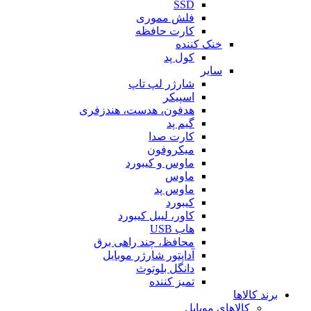
SSD
فلش مموری
کارت حافظه
خنک کننده
کول پد
سایر
شارژر لپ تاپ
اسپیکر
هدفون، هدست، هندزفری
گیم پد
کارت صدا
میکروفون
ماوس و کیبورد
ماوس
ماوس پد
کیبورد
کاور، لیبل کیبورد
هاب USB
محافظ، چند راهی برق
آداپتور شارژر موبایل
دانگل بلوتوث
تمیز کننده
برند کالاها
کالاهای موبایل