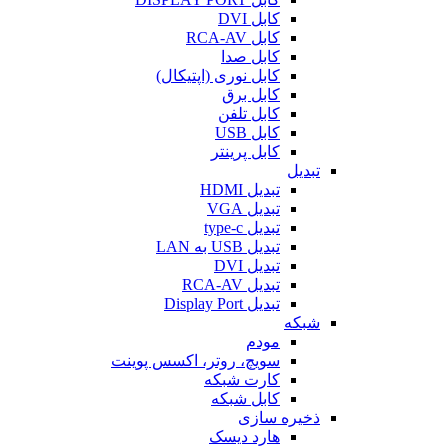
کابل DVI
کابل RCA-AV
کابل صدا
کابل نوری (اپتیکال)
کابل برق
کابل تلفن
کابل USB
کابل پرینتر
تبدیل
تبدیل HDMI
تبدیل VGA
تبدیل type-c
تبدیل USB به LAN
تبدیل DVI
تبدیل RCA-AV
تبدیل Display Port
شبکه
مودم
سویچ، روتر، اکسس پوینت
کارت شبکه
کابل شبکه
ذخیره سازی
هارد دیسک