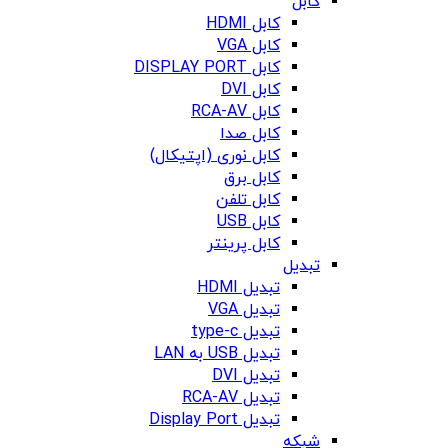
کابل
کابل HDMI
کابل VGA
کابل DISPLAY PORT
کابل DVI
کابل RCA-AV
کابل صدا
کابل نوری (اپتیکال)
کابل برق
کابل تلفن
کابل USB
کابل پرینتر
تبدیل
تبدیل HDMI
تبدیل VGA
تبدیل type-c
تبدیل USB به LAN
تبدیل DVI
تبدیل RCA-AV
تبدیل Display Port
شبکه