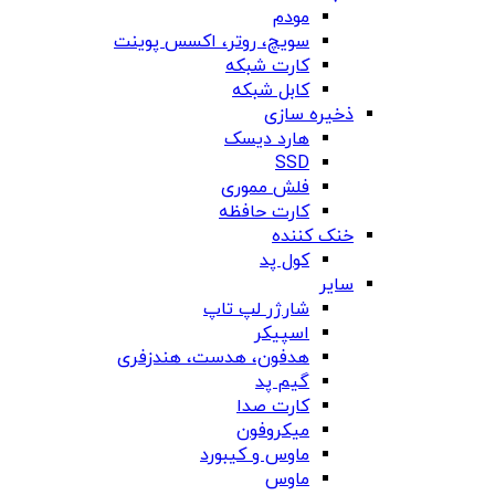
مودم
سویچ، روتر، اکسس پوینت
کارت شبکه
کابل شبکه
ذخیره سازی
هارد دیسک
SSD
فلش مموری
کارت حافظه
خنک کننده
کول پد
سایر
شارژر لپ تاپ
اسپیکر
هدفون، هدست، هندزفری
گیم پد
کارت صدا
میکروفون
ماوس و کیبورد
ماوس