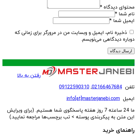
محتوای دیدگاه
*
نام شما
*
ایمیل شما
*
ذخیره نام، ایمیل و وبسایت من در مرورگر برای زمانی که
دوباره دیدگاهی می‌نویسم.
.
رفتن به بالا
تلفن
02166467684
,
09122590310
ایمیل
info[at]masterjanebi.com
ما 24 ساعته 7 روز هفته پاسخگوی شما هستیم. (برای ویرایش
این متن به پیکربندی پوسته > تب برچسب‌ها مراجعه نمایید.)
راهنمای خرید