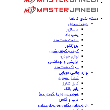
دسته بندی کالاها
لایف استایل
ماساژور
پمپ باد
ساعت هوشمند
پروژکتور
کیف و کوله پشتی
لوازم خودرو
آرایشی و بهداشتی
عینک هوشمند
لوازم جانبی موبایل
شارژر موبایل
کابل شارژ
پاور بانک
هولدر موبایل (نگهدارنده)
قاب و گلس
لوازم جانبی کامپیوتر و لپ تاپ