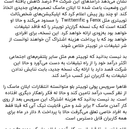
نشان می‌دهد درآمدهای این شرکت ۴۰ درصد کاهش یافته است
این وضعیت باعث شده تا ایلان ماسک تصمیم‌های جدیدی اتخاذ
کند‌. او چند روز پیش اعلام کرد که اپلیکیشن‌های شخص‌ثالث
توییتری مثل Fenix و Twitterrific را مسدود می‌کند و حالا او
گفته است که یک نسخه گران‌تر توییتر را که فاقد تبلیغات
خواهد بود به‌زودی ارائه خواهد کرد. این نسخه، برای افرادی
خواهد بود که با پرداخت هزینه اشتراک آن خواهند توانست از
شر تبلیغات در توییتر خلاص شوند.
بد نیست بدانید که توییتر هم مثل سایر پلتفرم‌های اجتماعی
اکثر درآمد خود را از راه تبلیغات به دست می‌آورد و حالا این
شرکت قصد دارد با ارائه یک نسخه جدید، بابت ننایش ندادن
تبلیغات به کاربران نیز کسب درآمد کند.
ظاهرا سرویس پولی توییتر بلو متوانسته انتظارات ایلان ماسک را
از نظر کسب درآمد تامین کند و حالا له فکر راهکار دیگری افتاده
است. بد نیست بدانید که هزینه اشتراک این سرویس بعد از روی
کار آمدن ماسک ۲ برابر شد و حتی قابلیت تیک آبی که قبلا فقط
به افراد خاصی تعلق می‌گرفت حالا با پرداخت ۸ دلار در ماه برای
همه کاربران قابل دسترس است.