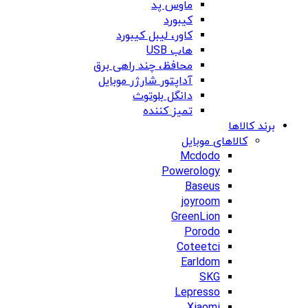
ماوس پد
کیبورد
کاور، لیبل کیبورد
هاب USB
محافظ، چند راهی برق
آداپتور شارژر موبایل
دانگل بلوتوث
تمیز کننده
برند کالاها
کالاهای موبایل
Mcdodo
Powerology
Baseus
joyroom
GreenLion
Porodo
Coteetci
Earldom
SKG
Lepresso