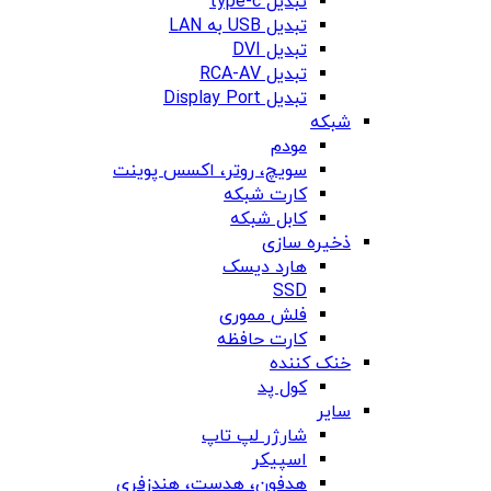
تبدیل type-c
تبدیل USB به LAN
تبدیل DVI
تبدیل RCA-AV
تبدیل Display Port
شبکه
مودم
سویچ، روتر، اکسس پوینت
کارت شبکه
کابل شبکه
ذخیره سازی
هارد دیسک
SSD
فلش مموری
کارت حافظه
خنک کننده
کول پد
سایر
شارژر لپ تاپ
اسپیکر
هدفون، هدست، هندزفری