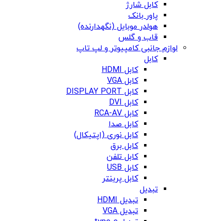
کابل شارژ
پاور بانک
هولدر موبایل (نگهدارنده)
قاب و گلس
لوازم جانبی کامپیوتر و لپ تاپ
کابل
کابل HDMI
کابل VGA
کابل DISPLAY PORT
کابل DVI
کابل RCA-AV
کابل صدا
کابل نوری (اپتیکال)
کابل برق
کابل تلفن
کابل USB
کابل پرینتر
تبدیل
تبدیل HDMI
تبدیل VGA