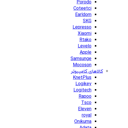
Porodo
Coteetci
Earldom
SKG
Lepresso
Xiaomi
Rtako
Levelo
Apple
Samsunge
Mocoson
کالاهای کامپیوتر
KnetPlus
Logikey
Logitech
Rapoo
Tsco
Eleven
royal
Onikuma