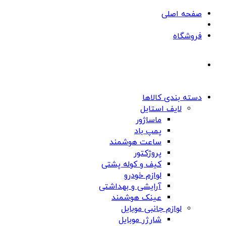
صفحه اصلی
فروشگاه
دسته بندی کالاها
لایف استایل
ماساژور
پمپ باد
ساعت هوشمند
پروژکتور
کیف و کوله پشتی
لوازم خودرو
آرایشی و بهداشتی
عینک هوشمند
لوازم جانبی موبایل
شارژر موبایل