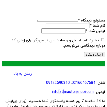
محتوای دیدگاه
*
نام شما
*
ایمیل شما
*
ذخیره نام، ایمیل و وبسایت من در مرورگر برای زمانی که
دوباره دیدگاهی می‌نویسم.
.
رفتن به بالا
تلفن
02166467684
,
09122590310
ایمیل
info[at]masterjanebi.com
ما 24 ساعته 7 روز هفته پاسخگوی شما هستیم. (برای ویرایش
این متن به پیکربندی پوسته > تب برچسب‌ها مراجعه نمایید.)