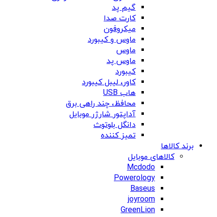
گیم پد
کارت صدا
میکروفون
ماوس و کیبورد
ماوس
ماوس پد
کیبورد
کاور، لیبل کیبورد
هاب USB
محافظ، چند راهی برق
آداپتور شارژر موبایل
دانگل بلوتوث
تمیز کننده
برند کالاها
کالاهای موبایل
Mcdodo
Powerology
Baseus
joyroom
GreenLion