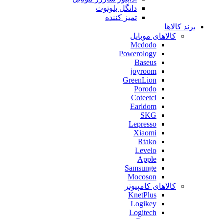
دانگل بلوتوث
تمیز کننده
برند کالاها
کالاهای موبایل
Mcdodo
Powerology
Baseus
joyroom
GreenLion
Porodo
Coteetci
Earldom
SKG
Lepresso
Xiaomi
Rtako
Levelo
Apple
Samsunge
Mocoson
کالاهای کامپیوتر
KnetPlus
Logikey
Logitech