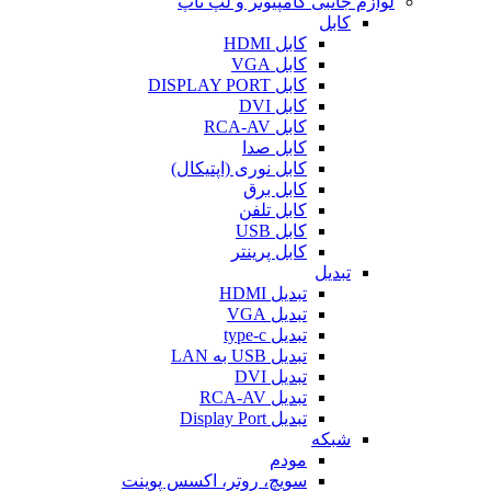
لوازم جانبی کامپیوتر و لپ تاپ
کابل
کابل HDMI
کابل VGA
کابل DISPLAY PORT
کابل DVI
کابل RCA-AV
کابل صدا
کابل نوری (اپتیکال)
کابل برق
کابل تلفن
کابل USB
کابل پرینتر
تبدیل
تبدیل HDMI
تبدیل VGA
تبدیل type-c
تبدیل USB به LAN
تبدیل DVI
تبدیل RCA-AV
تبدیل Display Port
شبکه
مودم
سویچ، روتر، اکسس پوینت