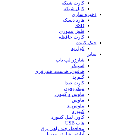
کارت شبکه
کابل شبکه
ذخیره سازی
هارد دیسک
SSD
فلش مموری
کارت حافظه
خنک کننده
کول پد
سایر
شارژر لپ تاپ
اسپیکر
هدفون، هدست، هندزفری
گیم پد
کارت صدا
میکروفون
ماوس و کیبورد
ماوس
ماوس پد
کیبورد
کاور، لیبل کیبورد
هاب USB
محافظ، چند راهی برق
آداپتور شارژر موبایل