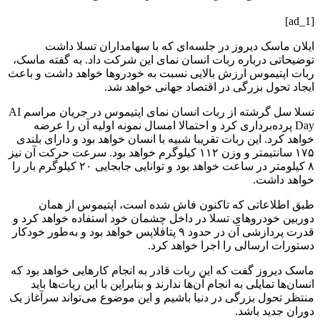
[ad_1]
ایلان ماسک دیروز در جلسه‌ای که با سهامداران تسلا داشت
توضیحاتی درباره ربات انسان نمای این شرکت داد. به گفته ماسک،
ربات اپتیموس ارزش بالایی نسبت به خودروها خواهد داشت و باعث
ایجاد تحول بزرگی در اقتصاد جهانی خواهد شد‌.
تسلا سل گرشته از ربات انسان نمای اپتیموس در جریان مراسم AI
Day پرده‌برداری کرد و احتمالا امسال نمونه اولیه آن را عرضه
خواهد کرد. این ربات تقریبا شبیه با انسان خواهد بود و دارای بلندی
۱۷۵ سانتیمتر و وزن ۱۱۲ کیلوگرم خواهد بود. سرعت حرکت آن نیز
۸ کیلومتر در ساعت خواهد بود و توانایی جابجایی ۲۰ کیلوگرم بار را
خواهد داشت. ‌
طبق اطلاعاتی که تاکنون فاش شده است، اپتیموس از همان
دوربین خودروهای تسلا در داخل چشمان خود استفاده خواهد کرد و
قدرت پردازشی آن در حدود ۹ پتافلاپس خواهد بود و به‌طور خودکار
دستورات ارسالی را اجرا خواهد کرد.
ماسک دیروز گفت که این ربات قادر به انجام کارهایی خواهد بود که
انسان‌ها تمایلی به انجام آن‌ها ندارند و بنابراین با این ریات‌ها باید
منتظر تحول بزرگی در دنیا باشیم و این موضوع می‌تواند سرآغاز یک
دوران جدید باشد.