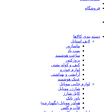
فروشگاه
دسته بندی کالاها
لایف استایل
ماساژور
پمپ باد
ساعت هوشمند
پروژکتور
کیف و کوله پشتی
لوازم خودرو
آرایشی و بهداشتی
عینک هوشمند
لوازم جانبی موبایل
شارژر موبایل
کابل شارژ
پاور بانک
هولدر موبایل (نگهدارنده)
قاب و گلس