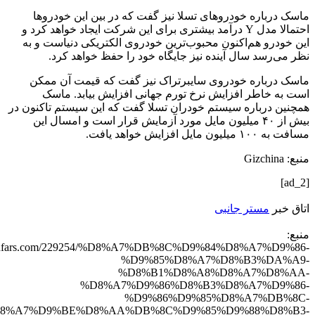
ماسک درباره خودروهای تسلا نیز گفت که در بین این خودروها
احتمالا مدل Y درآمد بیشتری برای این شرکت ایجاد خواهد کرد و
این خودرو هم‌اکنون محبوب‌ترین خودروی الکتریکی دنیاست و به
نظر می‌رسد سال آینده نیز جایگاه خود را حفظ خواهد کرد.
ماسک درباره خودروی سایبرتراک نیز گفت که قیمت آن ممکن
است به خاطر افزایش نرخ تورم جهانی افزایش بیابد. ماسک
همچنین درباره سیستم خودران تسلا گفت که این سیستم تاکنون در
بیش از ۴۰ میلیون مایل مورد آزمایش قرار است و امسال این
مسافت به ۱۰۰ میلیون مایل افزایش خواهد یافت.
منبع: Gizchina
[ad_2]
اتاق خبر
مستر جانبی
منبع:
/techfars.com/229254/%D8%A7%DB%8C%D9%84%D8%A7%D9%86-
%D9%85%D8%A7%D8%B3%DA%A9-
%D8%B1%D8%A8%D8%A7%D8%AA-
%D8%A7%D9%86%D8%B3%D8%A7%D9%86-
%D9%86%D9%85%D8%A7%DB%8C-
8%A7%D9%BE%D8%AA%DB%8C%D9%85%D9%88%D8%B3-