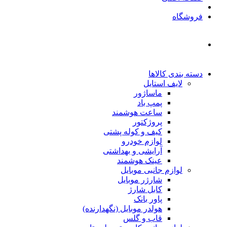
فروشگاه
دسته بندی کالاها
لایف استایل
ماساژور
پمپ باد
ساعت هوشمند
پروژکتور
کیف و کوله پشتی
لوازم خودرو
آرایشی و بهداشتی
عینک هوشمند
لوازم جانبی موبایل
شارژر موبایل
کابل شارژ
پاور بانک
هولدر موبایل (نگهدارنده)
قاب و گلس