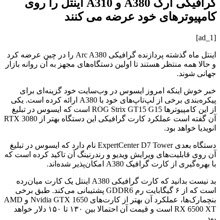
گرافیکی آرک A380 و A310 اینتل را روی
کامپیوترهای خود عرضه می کنند
[ad_1]
اینتل ماه گذشته پردازنده گرافیکی Arc A380 را در چین عرضه کرد
و حالا همه منتظر هستند تا اولین دستگاه‌های مجهز به آن روانه بازار
جهانی شوند.
خبر خوش اینکه امروز ایسوس در وب‌سایت خود گزینه‌ای برای
پیکره‌بندی برخی از لپ‌تاپ‌های خود با A380 ارائه کرده است.‌ یکی
از این کامپیوترها ROG Strix GT15 G15 است که‌ ایسوس در تبلیغ
آن گفته است عملکرد کارت گرافیکی این دستگاه بهتر از RTX 3080
انویدیا خواهد بود.
دستگاه بعدی ExpertCenter D7 Tower نام دارد که ایسوس در تبلیغ
آن روی قابلیت‌های ویرایش ویدیو و رندرنینگ آن تاکید کرده است که
با بهره‌گیری از کارت گرافیک A380 امکان‌پذیر شده‌اند.
بد نیست بدانید که‌ کارت گرافیکی A380 اینتل یک کارت میان‌رده
است که از ۶ گیگابایت رم GDDR6 پشتیبانی می‌کند. طبق برخی
بنچمارک‌ها، عملکرد آن بهتر از کارت‌های Nvidia GTX 1650 و AMD
RX 6500 XT است و قیمت آن احتمالا بین ۱۳۰ تا ۱۵۰ دلار خواهد
بود.