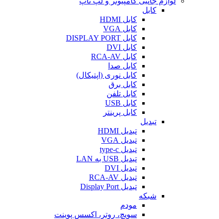
لوازم جانبی کامپیوتر و لپ تاپ
کابل
کابل HDMI
کابل VGA
کابل DISPLAY PORT
کابل DVI
کابل RCA-AV
کابل صدا
کابل نوری (اپتیکال)
کابل برق
کابل تلفن
کابل USB
کابل پرینتر
تبدیل
تبدیل HDMI
تبدیل VGA
تبدیل type-c
تبدیل USB به LAN
تبدیل DVI
تبدیل RCA-AV
تبدیل Display Port
شبکه
مودم
سویچ، روتر، اکسس پوینت