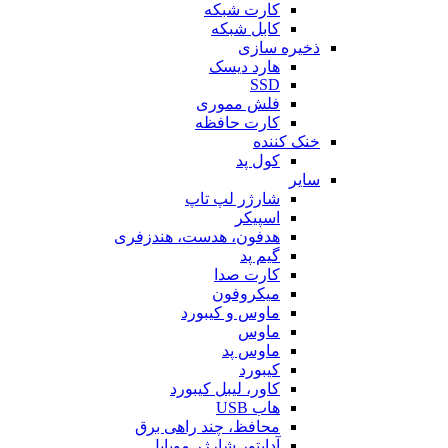
کارت شبکه
کابل شبکه
ذخیره سازی
هارد دیسک
SSD
فلش مموری
کارت حافظه
خنک کننده
کول پد
سایر
شارژر لپ تاپ
اسپیکر
هدفون، هدست، هندزفری
گیم پد
کارت صدا
میکروفون
ماوس و کیبورد
ماوس
ماوس پد
کیبورد
کاور، لیبل کیبورد
هاب USB
محافظ، چند راهی برق
آداپتور شارژر موبایل