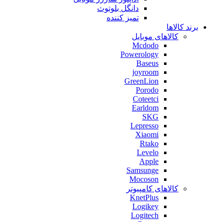
دانگل بلوتوث
تمیز کننده
برند کالاها
کالاهای موبایل
Mcdodo
Powerology
Baseus
joyroom
GreenLion
Porodo
Coteetci
Earldom
SKG
Lepresso
Xiaomi
Rtako
Levelo
Apple
Samsunge
Mocoson
کالاهای کامپیوتر
KnetPlus
Logikey
Logitech