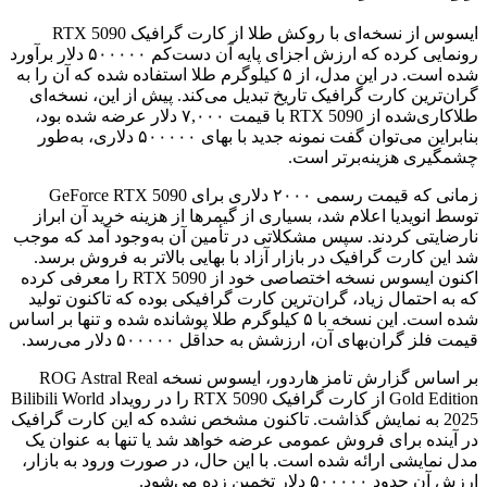
ایسوس از نسخه‌ای با روکش طلا از کارت گرافیک RTX 5090
رونمایی کرده که ارزش اجزای پایه آن دست‌کم ۵۰۰۰۰۰ دلار برآورد
شده است. در این مدل، از ۵ کیلوگرم طلا استفاده شده که آن را به
گران‌ترین کارت گرافیک تاریخ تبدیل می‌کند. پیش از این، نسخه‌ای
طلاکاری‌شده از RTX 5090 با قیمت ۷,۰۰۰ دلار عرضه شده بود،
بنابراین می‌توان گفت نمونه جدید با بهای ۵۰۰۰۰۰ دلاری، به‌طور
چشمگیری هزینه‌برتر است.
زمانی که قیمت رسمی ۲۰۰۰ دلاری برای GeForce RTX 5090
توسط انویدیا اعلام شد، بسیاری از گیمرها از هزینه خرید آن ابراز
نارضایتی کردند. سپس مشکلاتی در تأمین آن به‌وجود آمد که موجب
شد این کارت گرافیک در بازار آزاد با بهایی بالاتر به فروش برسد.
اکنون ایسوس نسخه اختصاصی خود از RTX 5090 را معرفی کرده
که به احتمال زیاد، گران‌ترین کارت گرافیکی بوده که تاکنون تولید
شده است. این نسخه با ۵ کیلوگرم طلا پوشانده شده و تنها بر اساس
قیمت فلز گران‌بهای آن، ارزشش به حداقل ۵۰۰۰۰۰ دلار می‌رسد.
بر اساس گزارش تامز هاردور، ایسوس نسخه ROG Astral Real
Gold Edition از کارت گرافیک RTX 5090 را در رویداد Bilibili World
2025 به نمایش گذاشت. تاکنون مشخص نشده که این کارت گرافیک
در آینده برای فروش عمومی عرضه خواهد شد یا تنها به عنوان یک
مدل نمایشی ارائه شده است. با این حال، در صورت ورود به بازار،
ارزش آن حدود ۵۰۰۰۰۰ دلار تخمین زده می‌شود.