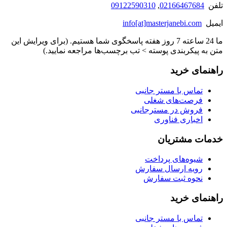
تلفن
02166467684
,
09122590310
ایمیل
info[at]masterjanebi.com
ما 24 ساعته 7 روز هفته پاسخگوی شما هستیم. (برای ویرایش این
متن به پیکربندی پوسته > تب برچسب‌ها مراجعه نمایید.)
راهنمای خرید
تماس با مستر جانبی
فرصت‌های شغلی
فروش در مسترجانبی
اخباری فناوری
خدمات مشتریان
شیوه‌های پرداخت
رویه ارسال سفارش
نحوه ثبت سفارش
راهنمای خرید
تماس با مستر جانبی