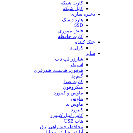
کارت شبکه
کابل شبکه
ذخیره سازی
هارد دیسک
SSD
فلش مموری
کارت حافظه
خنک کننده
کول پد
سایر
شارژر لپ تاپ
اسپیکر
هدفون، هدست، هندزفری
گیم پد
کارت صدا
میکروفون
ماوس و کیبورد
ماوس
ماوس پد
کیبورد
کاور، لیبل کیبورد
هاب USB
محافظ، چند راهی برق
آداپتور شارژر موبایل