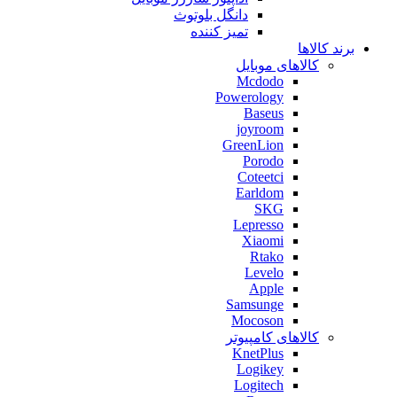
دانگل بلوتوث
تمیز کننده
برند کالاها
کالاهای موبایل
Mcdodo
Powerology
Baseus
joyroom
GreenLion
Porodo
Coteetci
Earldom
SKG
Lepresso
Xiaomi
Rtako
Levelo
Apple
Samsunge
Mocoson
کالاهای کامپیوتر
KnetPlus
Logikey
Logitech