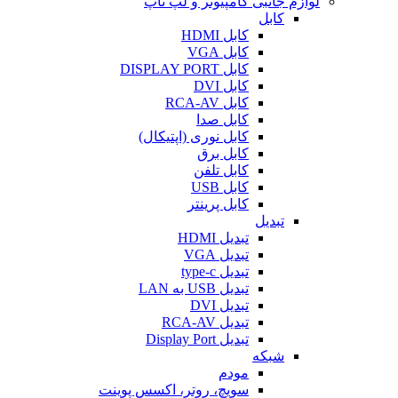
لوازم جانبی کامپیوتر و لپ تاپ
کابل
کابل HDMI
کابل VGA
کابل DISPLAY PORT
کابل DVI
کابل RCA-AV
کابل صدا
کابل نوری (اپتیکال)
کابل برق
کابل تلفن
کابل USB
کابل پرینتر
تبدیل
تبدیل HDMI
تبدیل VGA
تبدیل type-c
تبدیل USB به LAN
تبدیل DVI
تبدیل RCA-AV
تبدیل Display Port
شبکه
مودم
سویچ، روتر، اکسس پوینت