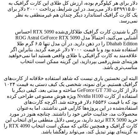
دلار برای هر کیلوگرم بوده، ارزش کل طلای این کارت گرافیک به
۵۳۹۹۱۵.۵۰ دلار می‌رسد. در این شرایط، پرداخت ۲۰۰۰ دلار برای
یک کارت گرافیک استاندارد دیگر چندان هم غیرمنطقی به نظر
نمی‌رسد.
اگر با شنیدن کارت گرافیک طلاکاری‌شده RTX 5090 احساس
آشنایی می‌کنید، احتمالاً مدل ROG Astral GeForce RTX 5090
Dhahab Edition را در ذهن دارید. در آن مدل تنها ۶.۵ گرم طلا
استفاده شده بود و با قیمت ۷۰۰۰ دلار عرضه گردید. بنابراین اگر
علاقه‌مند به کارت گرافیکی با طلای واقعی هستید اما نمی‌خواهید
هزینه‌ای شش‌رقمی بپردازید، این گزینه ممکن است انتخاب
مناسب‌تری باشد.
البته این نخستین باری نیست که شاهد استفاده خلاقانه از کارت‌های
گرافیک هستیم. برای نمونه، شخصی یک کیف دستی به قیمت ۱۰۲۴
دلار از کارت GeForce GT 730 ساخته و مدتی بعد، کیفی دیگر با
استفاده از کارت Nvidia H100 ویژه هوش مصنوعی طراحی کرده
بود که با قیمت ۶۵۵۳۶ دلار فروخته شد. اگرچه کارت‌های
استفاده‌شده در این پروژه‌ها کارایی فنی نداشتند، اما به‌عنوان
محصولات مد، جذابیت خاص خود را داشتند. چنانچه هنوز در مورد
خرید RTX 5090 تردید دارید، بررسی دلایل منطقی برای انتخاب این
کارت گرافیک و همچنین نکاتی که ممکن است انتخاب RTX 4090 را
به گزینه‌ای بهتر تبدیل کند، می‌تواند راهگشا باشد.