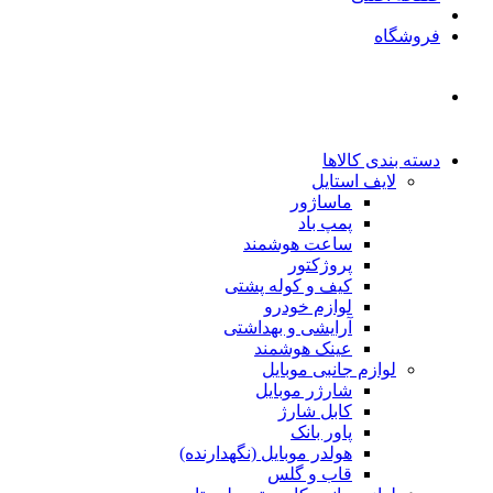
فروشگاه
دسته بندی کالاها
لایف استایل
ماساژور
پمپ باد
ساعت هوشمند
پروژکتور
کیف و کوله پشتی
لوازم خودرو
آرایشی و بهداشتی
عینک هوشمند
لوازم جانبی موبایل
شارژر موبایل
کابل شارژ
پاور بانک
هولدر موبایل (نگهدارنده)
قاب و گلس