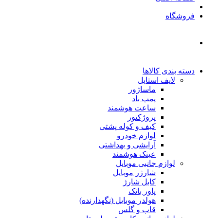
فروشگاه
دسته بندی کالاها
لایف استایل
ماساژور
پمپ باد
ساعت هوشمند
پروژکتور
کیف و کوله پشتی
لوازم خودرو
آرایشی و بهداشتی
عینک هوشمند
لوازم جانبی موبایل
شارژر موبایل
کابل شارژ
پاور بانک
هولدر موبایل (نگهدارنده)
قاب و گلس