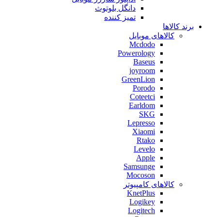
دانگل بلوتوث
تمیز کننده
برند کالاها
کالاهای موبایل
Mcdodo
Powerology
Baseus
joyroom
GreenLion
Porodo
Coteetci
Earldom
SKG
Lepresso
Xiaomi
Rtako
Levelo
Apple
Samsunge
Mocoson
کالاهای کامپیوتر
KnetPlus
Logikey
Logitech