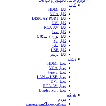
لوازم جانبی کامپیوتر و لپ تاپ
کابل
کابل HDMI
کابل VGA
کابل DISPLAY PORT
کابل DVI
کابل RCA-AV
کابل صدا
کابل نوری (اپتیکال)
کابل برق
کابل تلفن
کابل USB
کابل پرینتر
تبدیل
تبدیل HDMI
تبدیل VGA
تبدیل type-c
تبدیل USB به LAN
تبدیل DVI
تبدیل RCA-AV
تبدیل Display Port
شبکه
مودم
سویچ، روتر، اکسس پوینت