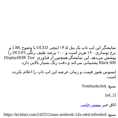
نمایشگر این لپ تاپ یک پنل ۱۴.۵ اینچی OLED با وضوح 2.8K و
نرخ نوسازی ۱۲۰ هرتز است و ۱۰۰ پرصد طیف رنگی DCI-P3 را
پوشش می‌دهد. این نمایشگر همچنین از فناوری DisplayHDR True
Black 600 پشتیبانی می‌کند و دقت رنگ بسیار بالایی دارد.
ایسوس هنوز قیمت و زمان عرضه این لپ تاپ را اعلام‌ نکرده
است.
منبع: Notebookchek
[ad_2]
اتاق خبر
مستر جانبی
منبع: https://techfars.com/243512/asus-zenbook-14x-oled-refreshed/