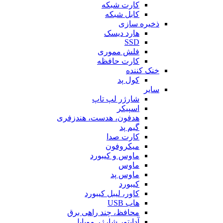
کارت شبکه
کابل شبکه
ذخیره سازی
هارد دیسک
SSD
فلش مموری
کارت حافظه
خنک کننده
کول پد
سایر
شارژر لپ تاپ
اسپیکر
هدفون، هدست، هندزفری
گیم پد
کارت صدا
میکروفون
ماوس و کیبورد
ماوس
ماوس پد
کیبورد
کاور، لیبل کیبورد
هاب USB
محافظ، چند راهی برق
آداپتور شارژر موبایل