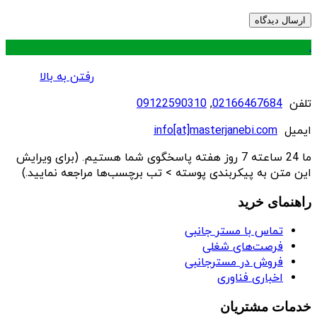
.
رفتن به بالا
تلفن
02166467684
,
09122590310
ایمیل
info[at]masterjanebi.com
ما 24 ساعته 7 روز هفته پاسخگوی شما هستیم. (برای ویرایش
این متن به پیکربندی پوسته > تب برچسب‌ها مراجعه نمایید.)
راهنمای خرید
تماس با مستر جانبی
فرصت‌های شغلی
فروش در مسترجانبی
اخباری فناوری
خدمات مشتریان