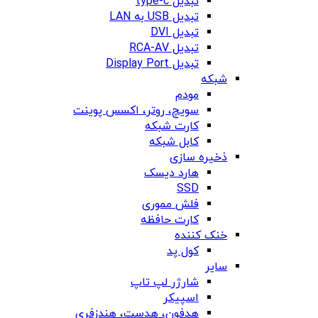
تبدیل type-c
تبدیل USB به LAN
تبدیل DVI
تبدیل RCA-AV
تبدیل Display Port
شبکه
مودم
سویچ، روتر، اکسس پوینت
کارت شبکه
کابل شبکه
ذخیره سازی
هارد دیسک
SSD
فلش مموری
کارت حافظه
خنک کننده
کول پد
سایر
شارژر لپ تاپ
اسپیکر
هدفون، هدست، هندزفری