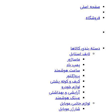
صفحه اصلی
فروشگاه
دسته بندی کالاها
لایف استایل
ماساژور
پمپ باد
ساعت هوشمند
پروژکتور
کیف و کوله پشتی
لوازم خودرو
آرایشی و بهداشتی
عینک هوشمند
لوازم جانبی موبایل
شارژر موبایل