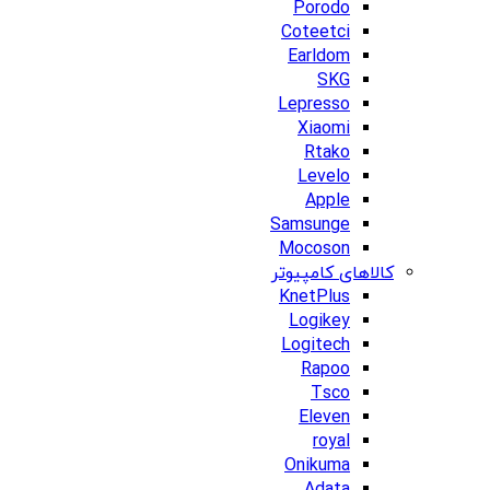
Porodo
Coteetci
Earldom
SKG
Lepresso
Xiaomi
Rtako
Levelo
Apple
Samsunge
Mocoson
کالاهای کامپیوتر
KnetPlus
Logikey
Logitech
Rapoo
Tsco
Eleven
royal
Onikuma