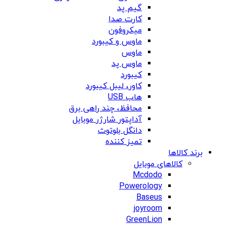
گیم پد
کارت صدا
میکروفون
ماوس و کیبورد
ماوس
ماوس پد
کیبورد
کاور، لیبل کیبورد
هاب USB
محافظ، چند راهی برق
آداپتور شارژر موبایل
دانگل بلوتوث
تمیز کننده
برند کالاها
کالاهای موبایل
Mcdodo
Powerology
Baseus
joyroom
GreenLion