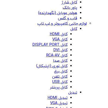
کابل شارژ
پاور بانک
هولدر موبایل (نگهدارنده)
قاب و گلس
لوازم جانبی کامپیوتر و لپ تاپ
کابل
کابل HDMI
کابل VGA
کابل DISPLAY PORT
کابل DVI
کابل RCA-AV
کابل صدا
کابل نوری (اپتیکال)
کابل برق
کابل تلفن
کابل USB
کابل پرینتر
تبدیل
تبدیل HDMI
تبدیل VGA