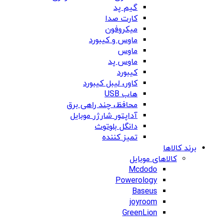
گیم پد
کارت صدا
میکروفون
ماوس و کیبورد
ماوس
ماوس پد
کیبورد
کاور، لیبل کیبورد
هاب USB
محافظ، چند راهی برق
آداپتور شارژر موبایل
دانگل بلوتوث
تمیز کننده
برند کالاها
کالاهای موبایل
Mcdodo
Powerology
Baseus
joyroom
GreenLion