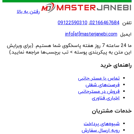
رفتن به بالا
تلفن
02166467684
,
09122590310
ایمیل
info[at]masterjanebi.com
ما 24 ساعته 7 روز هفته پاسخگوی شما هستیم. (برای ویرایش
این متن به پیکربندی پوسته > تب برچسب‌ها مراجعه نمایید.)
راهنمای خرید
تماس با مستر جانبی
فرصت‌های شغلی
فروش در مسترجانبی
اخباری فناوری
خدمات مشتریان
شیوه‌های پرداخت
رویه ارسال سفارش