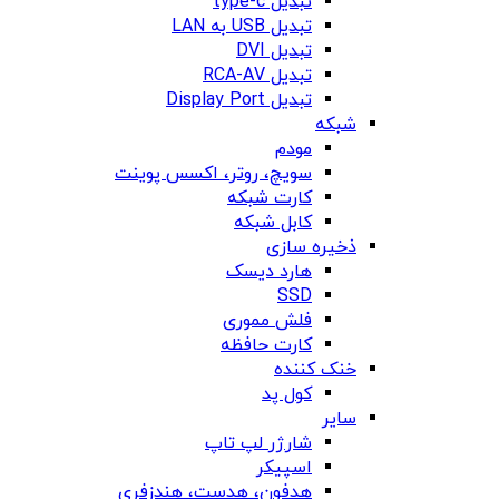
تبدیل type-c
تبدیل USB به LAN
تبدیل DVI
تبدیل RCA-AV
تبدیل Display Port
شبکه
مودم
سویچ، روتر، اکسس پوینت
کارت شبکه
کابل شبکه
ذخیره سازی
هارد دیسک
SSD
فلش مموری
کارت حافظه
خنک کننده
کول پد
سایر
شارژر لپ تاپ
اسپیکر
هدفون، هدست، هندزفری