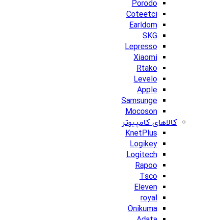
Porodo
Coteetci
Earldom
SKG
Lepresso
Xiaomi
Rtako
Levelo
Apple
Samsunge
Mocoson
کالاهای کامپیوتر
KnetPlus
Logikey
Logitech
Rapoo
Tsco
Eleven
royal
Onikuma