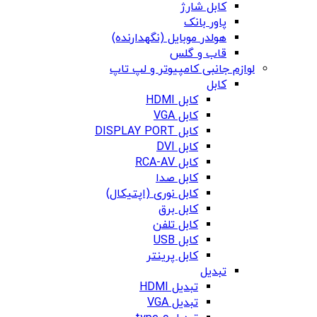
کابل شارژ
پاور بانک
هولدر موبایل (نگهدارنده)
قاب و گلس
لوازم جانبی کامپیوتر و لپ تاپ
کابل
کابل HDMI
کابل VGA
کابل DISPLAY PORT
کابل DVI
کابل RCA-AV
کابل صدا
کابل نوری (اپتیکال)
کابل برق
کابل تلفن
کابل USB
کابل پرینتر
تبدیل
تبدیل HDMI
تبدیل VGA