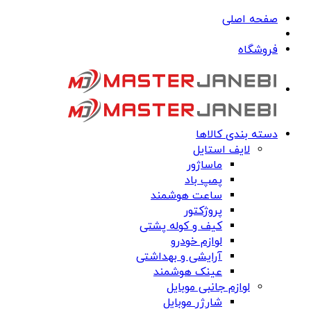
صفحه اصلی
فروشگاه
دسته بندی کالاها
لایف استایل
ماساژور
پمپ باد
ساعت هوشمند
پروژکتور
کیف و کوله پشتی
لوازم خودرو
آرایشی و بهداشتی
عینک هوشمند
لوازم جانبی موبایل
شارژر موبایل