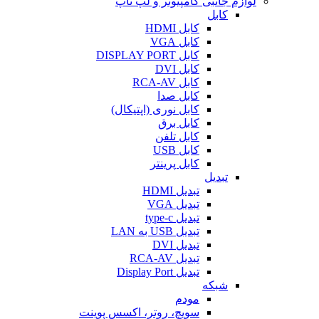
لوازم جانبی کامپیوتر و لپ تاپ
کابل
کابل HDMI
کابل VGA
کابل DISPLAY PORT
کابل DVI
کابل RCA-AV
کابل صدا
کابل نوری (اپتیکال)
کابل برق
کابل تلفن
کابل USB
کابل پرینتر
تبدیل
تبدیل HDMI
تبدیل VGA
تبدیل type-c
تبدیل USB به LAN
تبدیل DVI
تبدیل RCA-AV
تبدیل Display Port
شبکه
مودم
سویچ، روتر، اکسس پوینت