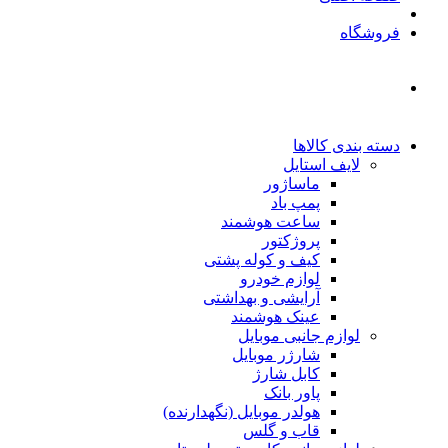
فروشگاه
دسته بندی کالاها
لایف استایل
ماساژور
پمپ باد
ساعت هوشمند
پروژکتور
کیف و کوله پشتی
لوازم خودرو
آرایشی و بهداشتی
عینک هوشمند
لوازم جانبی موبایل
شارژر موبایل
کابل شارژ
پاور بانک
هولدر موبایل (نگهدارنده)
قاب و گلس