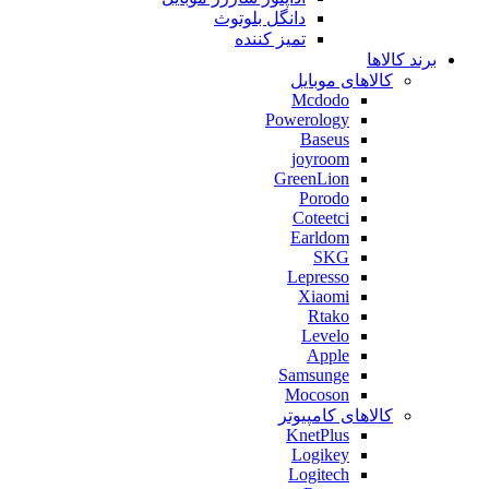
دانگل بلوتوث
تمیز کننده
برند کالاها
کالاهای موبایل
Mcdodo
Powerology
Baseus
joyroom
GreenLion
Porodo
Coteetci
Earldom
SKG
Lepresso
Xiaomi
Rtako
Levelo
Apple
Samsunge
Mocoson
کالاهای کامپیوتر
KnetPlus
Logikey
Logitech