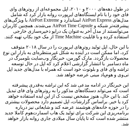
در طول دهه‌های ۲۰۰۰ و ۲۰۱۰، اپل مجموعه‌ای از روترهای وای
فای خود را با نام ایستگاه‌های ایرپورت روانه بازار کرد که شامل
مدل‌های AirPort Express استاندارد و AirPort Extreme با ویژگی‌های
پیشرفته‌تر شبکه و AirPort Time Capsule می‌شدند. همچنین کاربران
می‌توانستند از مدل آخر به‌عنوان یک درایو ذخیره‌سازی خارجی
استفاده کرده و با قابلیت Time Machine از مک خود بکاپ تهیه کنند.
با این حال، اپل تولید روترهای ایرپورت را در سال ۲۰۱۸ متوقف
کرد، اما ممکن است در آینده به شکل غیرمنتظره‌ای به بازار این نوع
محصولات بازگردد. مارک گورمن، خبرنگار وب‌سایت بلومبرگ در
ماه دسامبر با انتشار گزارشی اعلام کرد که اپل در حال توسعه
تراشه وای فای و بلوتوث خود است که همراه با مدل‌های جدید اپل
تی‌وی و هوم‌پاد مینی عرضه خواهد شد.
این خبرنگار در ادامه مدعی شد که این تراشه به‌قدری پیشرفته
است که می‌تواند دستگاه‌های مذکور را به روترهای وای فای تبدیل
کند. با این حال، هنوز مشخص نیست ک از این ایده استفاده خواهد
کرد یا خیر. براساس گزارشات، اپل تصمیم دارد محصولات بیشتری
را در حوزه خانه‌های هوشمند عرضه کند و شایعاتی نیز درباره
برنامه‌ریزی این شرکت برای تولید یک هاب اسمارت‌هوم کاملا جدید
منتشر شده است که تا پایان سال میلادی جاری روانه بازار خواهد
شد.