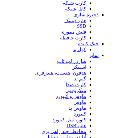
کارت شبکه
کابل شبکه
ذخیره سازی
هارد دیسک
SSD
فلش مموری
کارت حافظه
خنک کننده
کول پد
سایر
شارژر لپ تاپ
اسپیکر
هدفون، هدست، هندزفری
گیم پد
کارت صدا
میکروفون
ماوس و کیبورد
ماوس
ماوس پد
کیبورد
کاور، لیبل کیبورد
هاب USB
محافظ، چند راهی برق
آداپتور شارژر موبایل