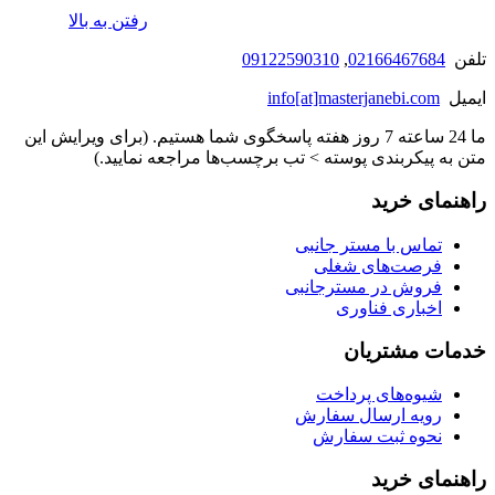
رفتن به بالا
تلفن
02166467684
,
09122590310
ایمیل
info[at]masterjanebi.com
ما 24 ساعته 7 روز هفته پاسخگوی شما هستیم. (برای ویرایش این
متن به پیکربندی پوسته > تب برچسب‌ها مراجعه نمایید.)
راهنمای خرید
تماس با مستر جانبی
فرصت‌های شغلی
فروش در مسترجانبی
اخباری فناوری
خدمات مشتریان
شیوه‌های پرداخت
رویه ارسال سفارش
نحوه ثبت سفارش
راهنمای خرید