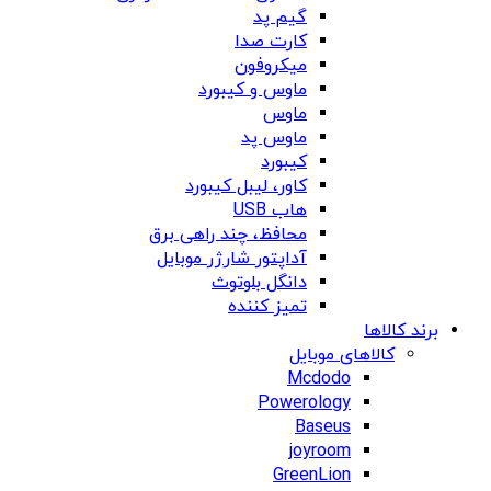
گیم پد
کارت صدا
میکروفون
ماوس و کیبورد
ماوس
ماوس پد
کیبورد
کاور، لیبل کیبورد
هاب USB
محافظ، چند راهی برق
آداپتور شارژر موبایل
دانگل بلوتوث
تمیز کننده
برند کالاها
کالاهای موبایل
Mcdodo
Powerology
Baseus
joyroom
GreenLion