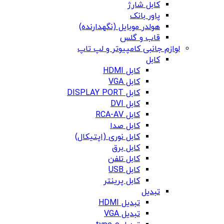
کابل شارژ
پاور بانک
هولدر موبایل (نگهدارنده)
قاب و گلس
لوازم جانبی کامپیوتر و لپ تاپ
کابل
کابل HDMI
کابل VGA
کابل DISPLAY PORT
کابل DVI
کابل RCA-AV
کابل صدا
کابل نوری (اپتیکال)
کابل برق
کابل تلفن
کابل USB
کابل پرینتر
تبدیل
تبدیل HDMI
تبدیل VGA