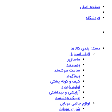
صفحه اصلی
فروشگاه
دسته بندی کالاها
لایف استایل
ماساژور
پمپ باد
ساعت هوشمند
پروژکتور
کیف و کوله پشتی
لوازم خودرو
آرایشی و بهداشتی
عینک هوشمند
لوازم جانبی موبایل
شارژر موبایل