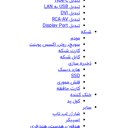
تبدیل type-c
تبدیل USB به LAN
تبدیل DVI
تبدیل RCA-AV
تبدیل Display Port
شبکه
مودم
سویچ، روتر، اکسس پوینت
کارت شبکه
کابل شبکه
ذخیره سازی
هارد دیسک
SSD
فلش مموری
کارت حافظه
خنک کننده
کول پد
سایر
شارژر لپ تاپ
اسپیکر
هدفون، هدست، هندزفری