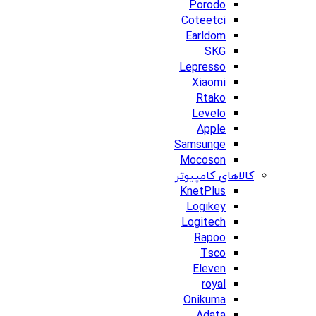
Porodo
Coteetci
Earldom
SKG
Lepresso
Xiaomi
Rtako
Levelo
Apple
Samsunge
Mocoson
کالاهای کامپیوتر
KnetPlus
Logikey
Logitech
Rapoo
Tsco
Eleven
royal
Onikuma