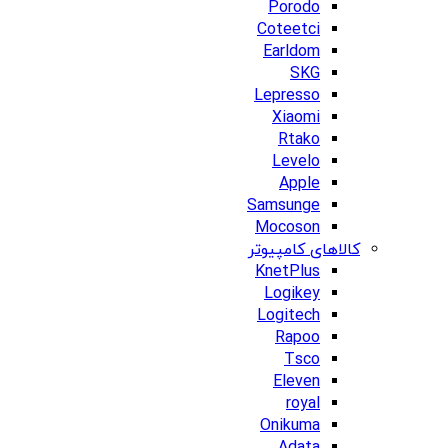
Porodo
Coteetci
Earldom
SKG
Lepresso
Xiaomi
Rtako
Levelo
Apple
Samsunge
Mocoson
کالاهای کامپیوتر
KnetPlus
Logikey
Logitech
Rapoo
Tsco
Eleven
royal
Onikuma