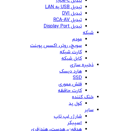
تبدیل type-c
تبدیل USB به LAN
تبدیل DVI
تبدیل RCA-AV
تبدیل Display Port
شبکه
مودم
سویچ، روتر، اکسس پوینت
کارت شبکه
کابل شبکه
ذخیره سازی
هارد دیسک
SSD
فلش مموری
کارت حافظه
خنک کننده
کول پد
سایر
شارژر لپ تاپ
اسپیکر
هدفون، هدست، هندزفری