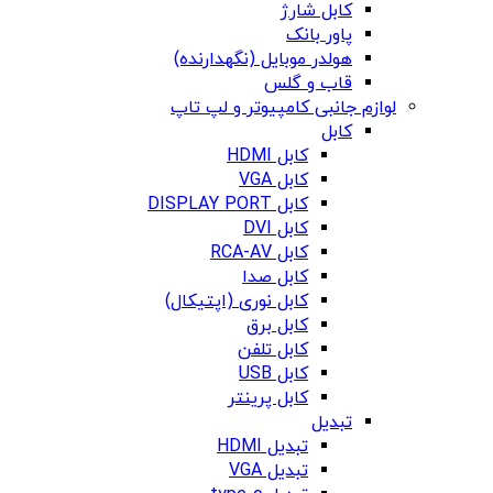
کابل شارژ
پاور بانک
هولدر موبایل (نگهدارنده)
قاب و گلس
لوازم جانبی کامپیوتر و لپ تاپ
کابل
کابل HDMI
کابل VGA
کابل DISPLAY PORT
کابل DVI
کابل RCA-AV
کابل صدا
کابل نوری (اپتیکال)
کابل برق
کابل تلفن
کابل USB
کابل پرینتر
تبدیل
تبدیل HDMI
تبدیل VGA