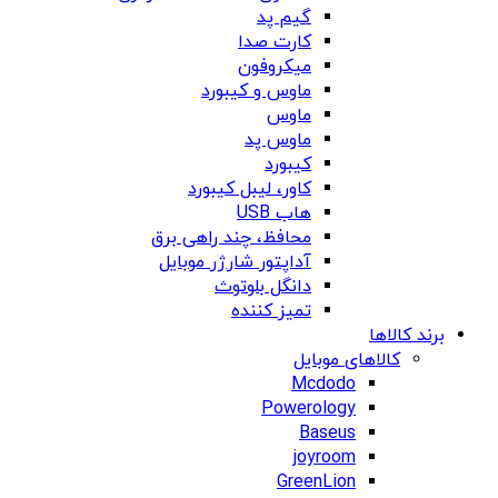
گیم پد
کارت صدا
میکروفون
ماوس و کیبورد
ماوس
ماوس پد
کیبورد
کاور، لیبل کیبورد
هاب USB
محافظ، چند راهی برق
آداپتور شارژر موبایل
دانگل بلوتوث
تمیز کننده
برند کالاها
کالاهای موبایل
Mcdodo
Powerology
Baseus
joyroom
GreenLion