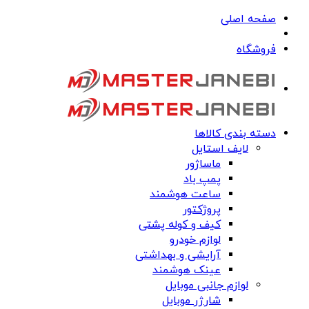
صفحه اصلی
فروشگاه
دسته بندی کالاها
لایف استایل
ماساژور
پمپ باد
ساعت هوشمند
پروژکتور
کیف و کوله پشتی
لوازم خودرو
آرایشی و بهداشتی
عینک هوشمند
لوازم جانبی موبایل
شارژر موبایل