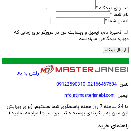
محتوای دیدگاه
*
نام شما
*
ایمیل شما
*
ذخیره نام، ایمیل و وبسایت من در مرورگر برای زمانی که
دوباره دیدگاهی می‌نویسم.
.
رفتن به بالا
تلفن
02166467684
,
09122590310
ایمیل
info[at]masterjanebi.com
ما 24 ساعته 7 روز هفته پاسخگوی شما هستیم. (برای ویرایش
این متن به پیکربندی پوسته > تب برچسب‌ها مراجعه نمایید.)
راهنمای خرید