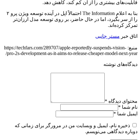
قابلیت‌های بیشتری را از آن کم کند، کاهش دهد.
بنا به اعلام The Information احتمالاً اپل در آینده توسعه ویژن پرو ۲
را از سر بگیرد، اما در حال حاضر، بر روی توسعه مدل ارزا‌ن‌تر
تمرکز کرده‌اند.
اتاق خبر
مستر جانبی
منبع: https://techfars.com/289707/apple-reportedly-suspends-vision-
pro-2s-development-as-it-aims-to-release-cheaper-model-next-year/
دیدگاه‌های نوشته
محتوای دیدگاه
*
نام شما
*
ایمیل شما
*
ذخیره نام، ایمیل و وبسایت من در مرورگر برای زمانی که
دوباره دیدگاهی می‌نویسم.