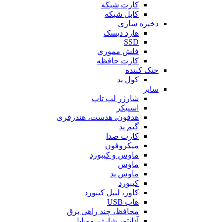
کارت شبکه
کابل شبکه
ذخیره سازی
هارد دیسک
SSD
فلش مموری
کارت حافظه
خنک کننده
کول پد
سایر
شارژر لپ تاپ
اسپیکر
هدفون، هدست، هندزفری
گیم پد
کارت صدا
میکروفون
ماوس و کیبورد
ماوس
ماوس پد
کیبورد
کاور، لیبل کیبورد
هاب USB
محافظ، چند راهی برق
آداپتور شارژر موبایل