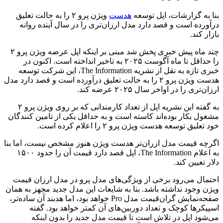
بنا به گزارشات، اپل توسعه
هدست
ویژن پرو ۲ را به حالت تعلیق
درآورده است و قصد دارد مدل ارزان‌تری را در سال آینده روانه
بازار کند.
چند ماه پیش خبری پخش شد مبنی بر اینکه اپل عرضه ویژن پرو ۲
را حداقل تا ماه آگوست ۲۰۲۵ به تاخیر انداخته است. اکنون در
خبری تازه به نقل از نشریه The Information، این شرکت توسعه
هدست ویژن پرو ۲ را به حالت تعلیق درآورده است و قصد دارد مدل
ارزان‌تری را در اواخر سال ۲۰۲۵ عرضه کند.
به گفته این نشریه اپل از تعداد کارمندانی که بر روی ویژن پرو ۲
مشغول بکار بوده‌اند کاسته است و به حداقل یکی از تامین کنندگان
خود تعلیق توسعه هدست ویژن پرو ۲ را اعلام کرده است.
اگرچه قیمت مدل ازران‌تر هدست ویژن هنوز مشخص نیست، اما بنا
به اعلام The Information، اپل قصد دارد قیمت آن را حدود ۱۵۰۰
دلار تعیین کند.
احتمال می‌رود برخی از ویژگی‌های مدل پرو در مدل ارزان قیمت
ویژن وجود نداشته باشد. بنا به شایعات این مدل جدید مجهز به همان
صفحه‌نمایش گران‌قیمت مدل Pro خواهد بود، اما هدبند آن ساده‌تر،
اسپیکرها کوچک و تعداد دوربین‌های آن کمتر خواهد بود. گفته
می‌شود اپل در تلاش است تا قیمت مدل جدید را بدون اینکه