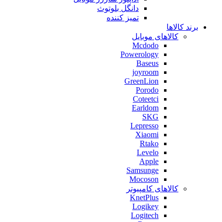
دانگل بلوتوث
تمیز کننده
برند کالاها
کالاهای موبایل
Mcdodo
Powerology
Baseus
joyroom
GreenLion
Porodo
Coteetci
Earldom
SKG
Lepresso
Xiaomi
Rtako
Levelo
Apple
Samsunge
Mocoson
کالاهای کامپیوتر
KnetPlus
Logikey
Logitech