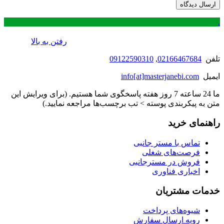
.
رفتن به بالا
تلفن
02166467684
,
09122590310
ایمیل
info[at]masterjanebi.com
ما 24 ساعته 7 روز هفته پاسخگوی شما هستیم. (برای ویرایش این
متن به پیکربندی پوسته > تب برچسب‌ها مراجعه نمایید.)
راهنمای خرید
تماس با مستر جانبی
فرصت‌های شغلی
فروش در مسترجانبی
اخباری فناوری
خدمات مشتریان
شیوه‌های پرداخت
رویه ارسال سفارش