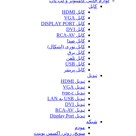
لوازم جانبی کامپیوتر و لپ تاپ
کابل
کابل HDMI
کابل VGA
کابل DISPLAY PORT
کابل DVI
کابل RCA-AV
کابل صدا
کابل نوری (اپتیکال)
کابل برق
کابل تلفن
کابل USB
کابل پرینتر
تبدیل
تبدیل HDMI
تبدیل VGA
تبدیل type-c
تبدیل USB به LAN
تبدیل DVI
تبدیل RCA-AV
تبدیل Display Port
شبکه
مودم
سویچ، روتر، اکسس پوینت