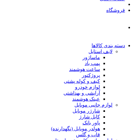
فروشگاه
دسته بندی کالاها
لایف استایل
ماساژور
پمپ باد
ساعت هوشمند
پروژکتور
کیف و کوله پشتی
لوازم خودرو
آرایشی و بهداشتی
عینک هوشمند
لوازم جانبی موبایل
شارژر موبایل
کابل شارژ
پاور بانک
هولدر موبایل (نگهدارنده)
قاب و گلس