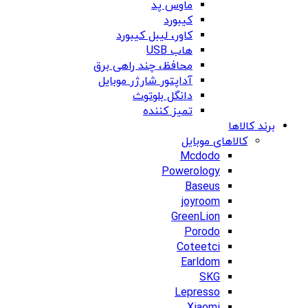
ماوس پد
کیبورد
کاور، لیبل کیبورد
هاب USB
محافظ، چند راهی برق
آداپتور شارژر موبایل
دانگل بلوتوث
تمیز کننده
برند کالاها
کالاهای موبایل
Mcdodo
Powerology
Baseus
joyroom
GreenLion
Porodo
Coteetci
Earldom
SKG
Lepresso