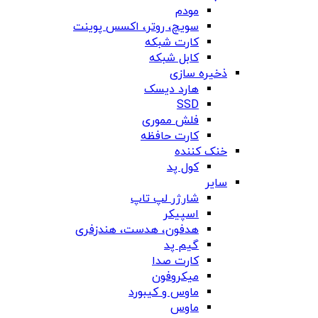
مودم
سویچ، روتر، اکسس پوینت
کارت شبکه
کابل شبکه
ذخیره سازی
هارد دیسک
SSD
فلش مموری
کارت حافظه
خنک کننده
کول پد
سایر
شارژر لپ تاپ
اسپیکر
هدفون، هدست، هندزفری
گیم پد
کارت صدا
میکروفون
ماوس و کیبورد
ماوس