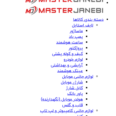
دسته بندی کالاها
لایف استایل
ماساژور
پمپ باد
ساعت هوشمند
پروژکتور
کیف و کوله پشتی
لوازم خودرو
آرایشی و بهداشتی
عینک هوشمند
لوازم جانبی موبایل
شارژر موبایل
کابل شارژ
پاور بانک
هولدر موبایل (نگهدارنده)
قاب و گلس
لوازم جانبی کامپیوتر و لپ تاپ