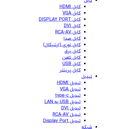
کابل
کابل HDMI
کابل VGA
کابل DISPLAY PORT
کابل DVI
کابل RCA-AV
کابل صدا
کابل نوری (اپتیکال)
کابل برق
کابل تلفن
کابل USB
کابل پرینتر
تبدیل
تبدیل HDMI
تبدیل VGA
تبدیل type-c
تبدیل USB به LAN
تبدیل DVI
تبدیل RCA-AV
تبدیل Display Port
شبکه