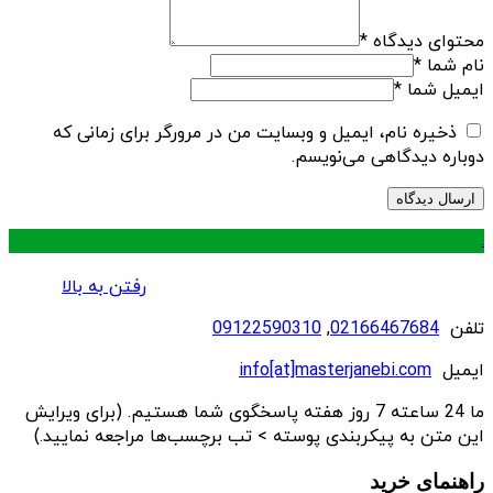
محتوای دیدگاه
*
نام شما
*
ایمیل شما
*
ذخیره نام، ایمیل و وبسایت من در مرورگر برای زمانی که
دوباره دیدگاهی می‌نویسم.
.
رفتن به بالا
تلفن
02166467684
,
09122590310
ایمیل
info[at]masterjanebi.com
ما 24 ساعته 7 روز هفته پاسخگوی شما هستیم. (برای ویرایش
این متن به پیکربندی پوسته > تب برچسب‌ها مراجعه نمایید.)
راهنمای خرید