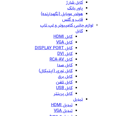
کابل شارژ
پاور بانک
هولدر موبایل (نگهدارنده)
قاب و گلس
لوازم جانبی کامپیوتر و لپ تاپ
کابل
کابل HDMI
کابل VGA
کابل DISPLAY PORT
کابل DVI
کابل RCA-AV
کابل صدا
کابل نوری (اپتیکال)
کابل برق
کابل تلفن
کابل USB
کابل پرینتر
تبدیل
تبدیل HDMI
تبدیل VGA