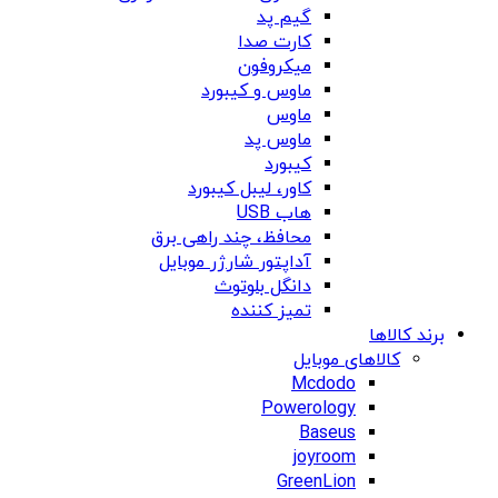
گیم پد
کارت صدا
میکروفون
ماوس و کیبورد
ماوس
ماوس پد
کیبورد
کاور، لیبل کیبورد
هاب USB
محافظ، چند راهی برق
آداپتور شارژر موبایل
دانگل بلوتوث
تمیز کننده
برند کالاها
کالاهای موبایل
Mcdodo
Powerology
Baseus
joyroom
GreenLion