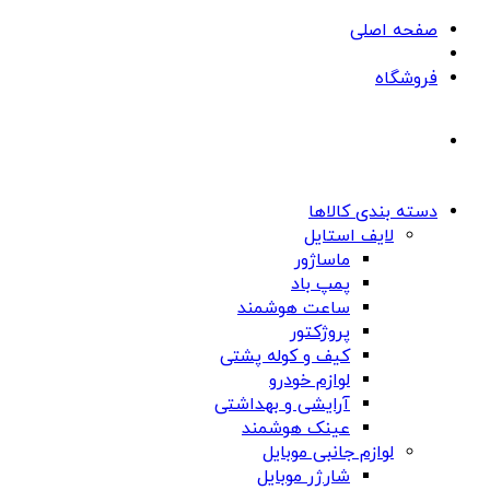
صفحه اصلی
فروشگاه
دسته بندی کالاها
لایف استایل
ماساژور
پمپ باد
ساعت هوشمند
پروژکتور
کیف و کوله پشتی
لوازم خودرو
آرایشی و بهداشتی
عینک هوشمند
لوازم جانبی موبایل
شارژر موبایل