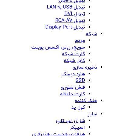
تبدیل type-c
تبدیل USB به LAN
تبدیل DVI
تبدیل RCA-AV
تبدیل Display Port
شبکه
مودم
سویچ، روتر، اکسس پوینت
کارت شبکه
کابل شبکه
ذخیره سازی
هارد دیسک
SSD
فلش مموری
کارت حافظه
خنک کننده
کول پد
سایر
شارژر لپ تاپ
اسپیکر
هدفون، هدست، هندزفری