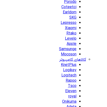
Porodo
Coteetci
Earldom
SKG
Lepresso
Xiaomi
Rtako
Levelo
Apple
Samsunge
Mocoson
کالاهای کامپیوتر
KnetPlus
Logikey
Logitech
Rapoo
Tsco
Eleven
royal
Onikuma