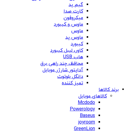
گیم پد
کارت صدا
میکروفون
ماوس و کیبورد
ماوس
ماوس پد
کیبورد
کاور، لیبل کیبورد
هاب USB
محافظ، چند راهی برق
آداپتور شارژر موبایل
دانگل بلوتوث
تمیز کننده
برند کالاها
کالاهای موبایل
Mcdodo
Powerology
Baseus
joyroom
GreenLion