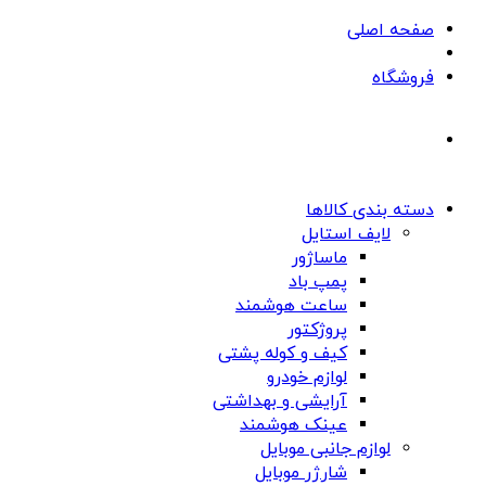
صفحه اصلی
فروشگاه
دسته بندی کالاها
لایف استایل
ماساژور
پمپ باد
ساعت هوشمند
پروژکتور
کیف و کوله پشتی
لوازم خودرو
آرایشی و بهداشتی
عینک هوشمند
لوازم جانبی موبایل
شارژر موبایل