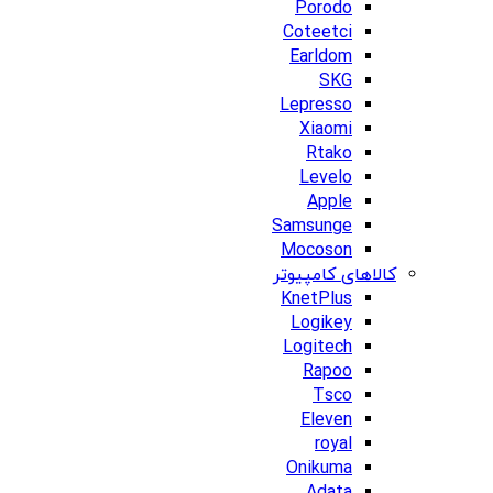
Porodo
Coteetci
Earldom
SKG
Lepresso
Xiaomi
Rtako
Levelo
Apple
Samsunge
Mocoson
کالاهای کامپیوتر
KnetPlus
Logikey
Logitech
Rapoo
Tsco
Eleven
royal
Onikuma