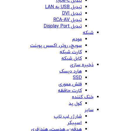
تبدیل type-c
تبدیل USB به LAN
تبدیل DVI
تبدیل RCA-AV
تبدیل Display Port
شبکه
مودم
سویچ، روتر، اکسس پوینت
کارت شبکه
کابل شبکه
ذخیره سازی
هارد دیسک
SSD
فلش مموری
کارت حافظه
خنک کننده
کول پد
سایر
شارژر لپ تاپ
اسپیکر
هدفون، هدست، هندزفری