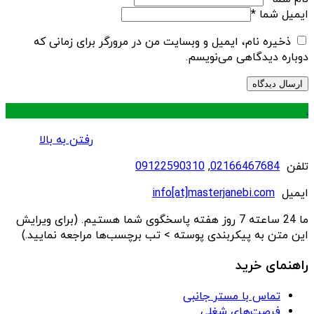
ایمیل شما
*
ذخیره نام، ایمیل و وبسایت من در مرورگر برای زمانی که
دوباره دیدگاهی می‌نویسم.
.
رفتن به بالا
تلفن
02166467684
,
09122590310
ایمیل
info[at]masterjanebi.com
ما 24 ساعته 7 روز هفته پاسخگوی شما هستیم. (برای ویرایش
این متن به پیکربندی پوسته > تب برچسب‌ها مراجعه نمایید.)
راهنمای خرید
تماس با مستر جانبی
فرصت‌های شغلی