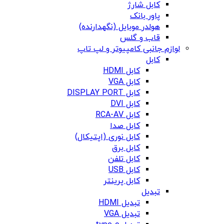
کابل شارژ
پاور بانک
هولدر موبایل (نگهدارنده)
قاب و گلس
لوازم جانبی کامپیوتر و لپ تاپ
کابل
کابل HDMI
کابل VGA
کابل DISPLAY PORT
کابل DVI
کابل RCA-AV
کابل صدا
کابل نوری (اپتیکال)
کابل برق
کابل تلفن
کابل USB
کابل پرینتر
تبدیل
تبدیل HDMI
تبدیل VGA