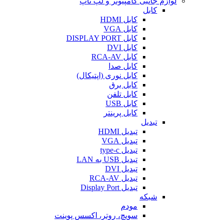
لوازم جانبی کامپیوتر و لپ تاپ
کابل
کابل HDMI
کابل VGA
کابل DISPLAY PORT
کابل DVI
کابل RCA-AV
کابل صدا
کابل نوری (اپتیکال)
کابل برق
کابل تلفن
کابل USB
کابل پرینتر
تبدیل
تبدیل HDMI
تبدیل VGA
تبدیل type-c
تبدیل USB به LAN
تبدیل DVI
تبدیل RCA-AV
تبدیل Display Port
شبکه
مودم
سویچ، روتر، اکسس پوینت