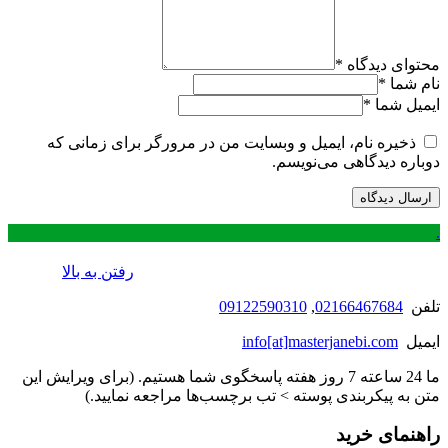
محتوای دیدگاه
*
نام شما
*
ایمیل شما
*
ذخیره نام، ایمیل و وبسایت من در مرورگر برای زمانی که
دوباره دیدگاهی می‌نویسم.
.
رفتن به بالا
تلفن
02166467684
,
09122590310
ایمیل
info[at]masterjanebi.com
ما 24 ساعته 7 روز هفته پاسخگوی شما هستیم. (برای ویرایش این
متن به پیکربندی پوسته > تب برچسب‌ها مراجعه نمایید.)
راهنمای خرید