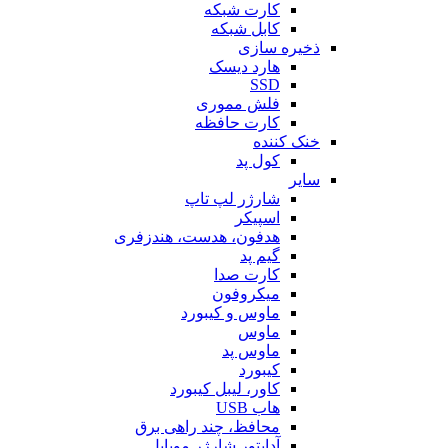
کارت شبکه
کابل شبکه
ذخیره سازی
هارد دیسک
SSD
فلش مموری
کارت حافظه
خنک کننده
کول پد
سایر
شارژر لپ تاپ
اسپیکر
هدفون، هدست، هندزفری
گیم پد
کارت صدا
میکروفون
ماوس و کیبورد
ماوس
ماوس پد
کیبورد
کاور، لیبل کیبورد
هاب USB
محافظ، چند راهی برق
آداپتور شارژر موبایل