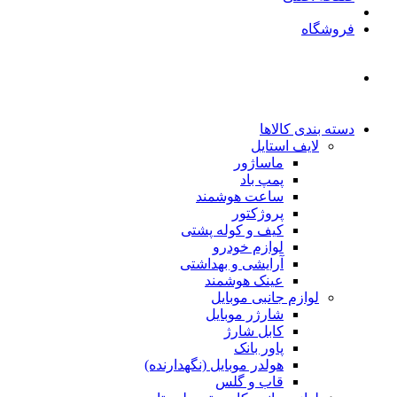
فروشگاه
دسته بندی کالاها
لایف استایل
ماساژور
پمپ باد
ساعت هوشمند
پروژکتور
کیف و کوله پشتی
لوازم خودرو
آرایشی و بهداشتی
عینک هوشمند
لوازم جانبی موبایل
شارژر موبایل
کابل شارژ
پاور بانک
هولدر موبایل (نگهدارنده)
قاب و گلس