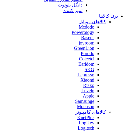
دانگل بلوتوث
تمیز کننده
برند کالاها
کالاهای موبایل
Mcdodo
Powerology
Baseus
joyroom
GreenLion
Porodo
Coteetci
Earldom
SKG
Lepresso
Xiaomi
Rtako
Levelo
Apple
Samsunge
Mocoson
کالاهای کامپیوتر
KnetPlus
Logikey
Logitech