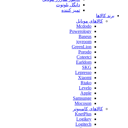
دانگل بلوتوث
تمیز کننده
برند کالاها
کالاهای موبایل
Mcdodo
Powerology
Baseus
joyroom
GreenLion
Porodo
Coteetci
Earldom
SKG
Lepresso
Xiaomi
Rtako
Levelo
Apple
Samsunge
Mocoson
کالاهای کامپیوتر
KnetPlus
Logikey
Logitech