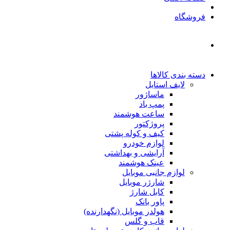
فروشگاه
دسته بندی کالاها
لایف استایل
ماساژور
پمپ باد
ساعت هوشمند
پروژکتور
کیف و کوله پشتی
لوازم خودرو
آرایشی و بهداشتی
عینک هوشمند
لوازم جانبی موبایل
شارژر موبایل
کابل شارژ
پاور بانک
هولدر موبایل (نگهدارنده)
قاب و گلس