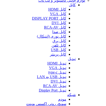
لوازم جانبی کامپیوتر و لپ تاپ
کابل
کابل HDMI
کابل VGA
کابل DISPLAY PORT
کابل DVI
کابل RCA-AV
کابل صدا
کابل نوری (اپتیکال)
کابل برق
کابل تلفن
کابل USB
کابل پرینتر
تبدیل
تبدیل HDMI
تبدیل VGA
تبدیل type-c
تبدیل USB به LAN
تبدیل DVI
تبدیل RCA-AV
تبدیل Display Port
شبکه
مودم
سویچ، روتر، اکسس پوینت