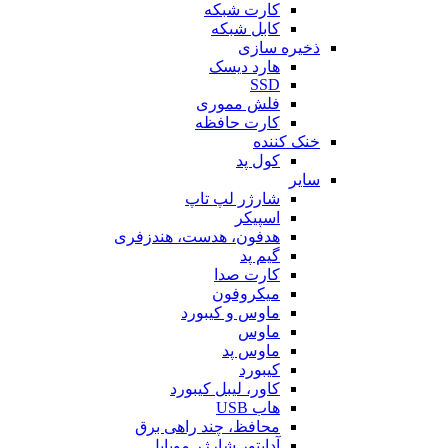
کارت شبکه
کابل شبکه
ذخیره سازی
هارد دیسک
SSD
فلش مموری
کارت حافظه
خنک کننده
کول پد
سایر
شارژر لپ تاپ
اسپیکر
هدفون، هدست، هندزفری
گیم پد
کارت صدا
میکروفون
ماوس و کیبورد
ماوس
ماوس پد
کیبورد
کاور، لیبل کیبورد
هاب USB
محافظ، چند راهی برق
آداپتور شارژر موبایل