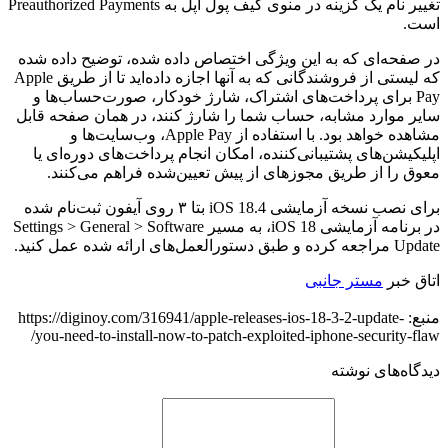
تغییر نام یک گزینه در منوی کیف پول اپل به Preauthorized Payments
است.
در صفحه‌ای که به این ویژگی اختصاص داده شده، توضیح داده شده
که لیستی از فروشندگانی که به آنها اجازه داده‌اید تا از طریق Apple
Pay برای پرداخت‌های اشتراک، شارژ خودکار، صورت‌حساب‌ها و
سایر موارد مشابه، حساب شما را شارژ کنند، در همان صفحه قابل
مشاهده خواهد بود. با استفاده از Apple Pay، وب‌سایت‌ها و
اپلیکیشن‌های پشتیبانی‌کننده، امکان انجام پرداخت‌های دوره‌ای یا
معوق را از طریق مجوزهای از پیش تعیین‌شده فراهم می‌کنند.
برای نصب نسخه آزمایشی iOS 18.4 بتا ۳ روی آیفون ثبت‌نام شده
در برنامه آزمایشی iOS 18، به مسیر Settings > General > Software
Update مراجعه کرده و طبق دستورالعمل‌های ارائه شده عمل کنید.
اتاق خبر
مستر جانبی
منبع: https://diginoy.com/316941/apple-releases-ios-18-3-2-update-
you-need-to-install-now-to-patch-exploited-iphone-security-flaw/
دیدگاه‌های نوشته