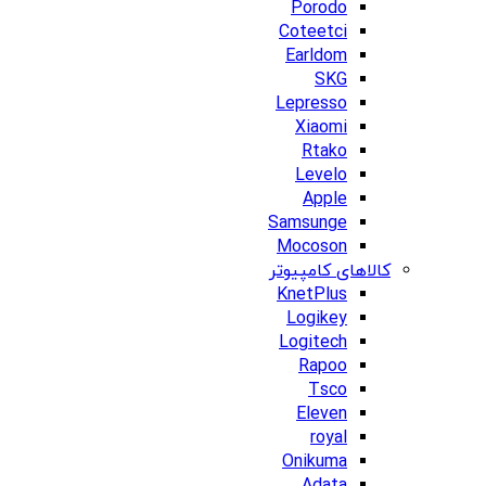
Porodo
Coteetci
Earldom
SKG
Lepresso
Xiaomi
Rtako
Levelo
Apple
Samsunge
Mocoson
کالاهای کامپیوتر
KnetPlus
Logikey
Logitech
Rapoo
Tsco
Eleven
royal
Onikuma