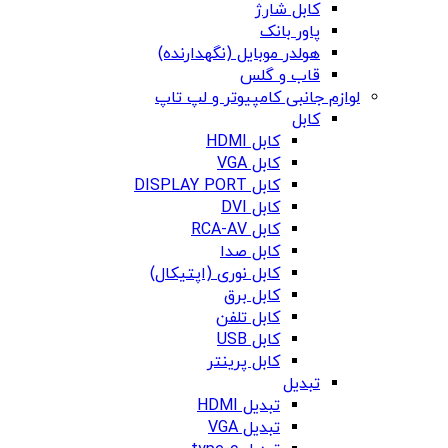
کابل شارژ
پاور بانک
هولدر موبایل (نگهدارنده)
قاب و گلس
لوازم جانبی کامپیوتر و لپ تاپ
کابل
کابل HDMI
کابل VGA
کابل DISPLAY PORT
کابل DVI
کابل RCA-AV
کابل صدا
کابل نوری (اپتیکال)
کابل برق
کابل تلفن
کابل USB
کابل پرینتر
تبدیل
تبدیل HDMI
تبدیل VGA