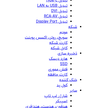
تبدیل type-c
تبدیل USB به LAN
تبدیل DVI
تبدیل RCA-AV
تبدیل Display Port
شبکه
مودم
سویچ، روتر، اکسس پوینت
کارت شبکه
کابل شبکه
ذخیره سازی
هارد دیسک
SSD
فلش مموری
کارت حافظه
خنک کننده
کول پد
سایر
شارژر لپ تاپ
اسپیکر
هدفون، هدست، هندزفری