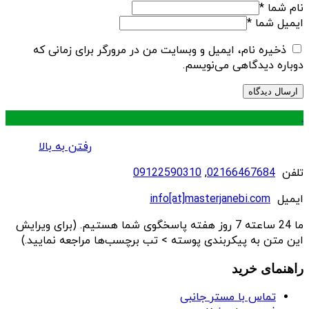
نام شما
*
ایمیل شما
*
ذخیره نام، ایمیل و وبسایت من در مرورگر برای زمانی که
دوباره دیدگاهی می‌نویسم.
.
رفتن به بالا
تلفن
02166467684
,
09122590310
ایمیل
info[at]masterjanebi.com
ما 24 ساعته 7 روز هفته پاسخگوی شما هستیم. (برای ویرایش
این متن به پیکربندی پوسته > تب برچسب‌ها مراجعه نمایید.)
راهنمای خرید
تماس با مستر جانبی