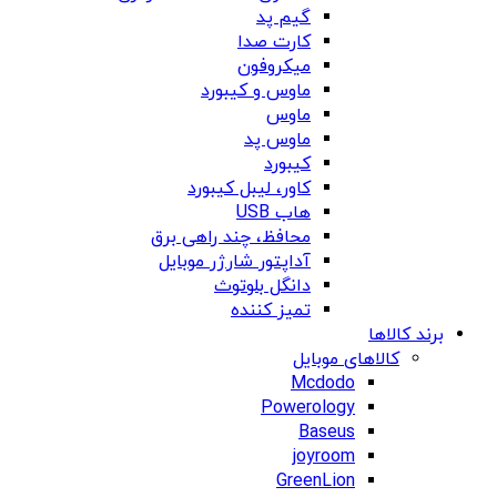
گیم پد
کارت صدا
میکروفون
ماوس و کیبورد
ماوس
ماوس پد
کیبورد
کاور، لیبل کیبورد
هاب USB
محافظ، چند راهی برق
آداپتور شارژر موبایل
دانگل بلوتوث
تمیز کننده
برند کالاها
کالاهای موبایل
Mcdodo
Powerology
Baseus
joyroom
GreenLion