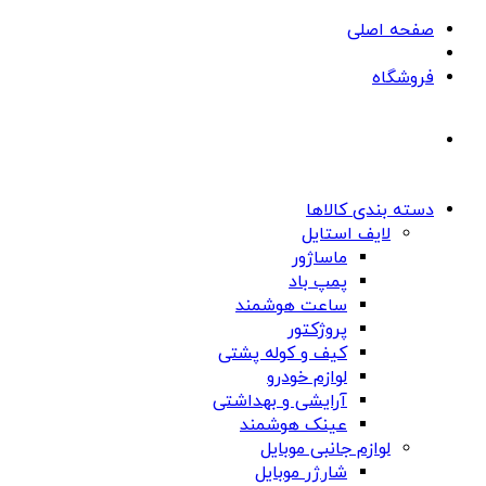
صفحه اصلی
فروشگاه
دسته بندی کالاها
لایف استایل
ماساژور
پمپ باد
ساعت هوشمند
پروژکتور
کیف و کوله پشتی
لوازم خودرو
آرایشی و بهداشتی
عینک هوشمند
لوازم جانبی موبایل
شارژر موبایل