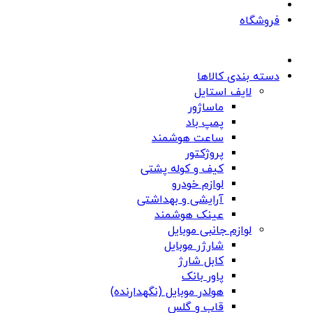
فروشگاه
دسته بندی کالاها
لایف استایل
ماساژور
پمپ باد
ساعت هوشمند
پروژکتور
کیف و کوله پشتی
لوازم خودرو
آرایشی و بهداشتی
عینک هوشمند
لوازم جانبی موبایل
شارژر موبایل
کابل شارژ
پاور بانک
هولدر موبایل (نگهدارنده)
قاب و گلس