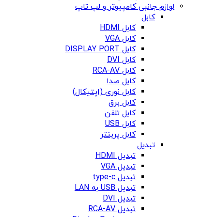
لوازم جانبی کامپیوتر و لپ تاپ
کابل
کابل HDMI
کابل VGA
کابل DISPLAY PORT
کابل DVI
کابل RCA-AV
کابل صدا
کابل نوری (اپتیکال)
کابل برق
کابل تلفن
کابل USB
کابل پرینتر
تبدیل
تبدیل HDMI
تبدیل VGA
تبدیل type-c
تبدیل USB به LAN
تبدیل DVI
تبدیل RCA-AV