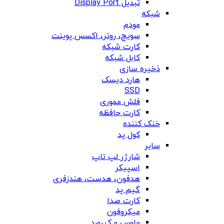
تبدیل Display Port
شبکه
مودم
سویچ، روتر، اکسس پوینت
کارت شبکه
کابل شبکه
ذخیره سازی
هارد دیسک
SSD
فلش مموری
کارت حافظه
خنک کننده
کول پد
سایر
شارژر لپ تاپ
اسپیکر
هدفون، هدست، هندزفری
گیم پد
کارت صدا
میکروفون
ماوس و کیبورد