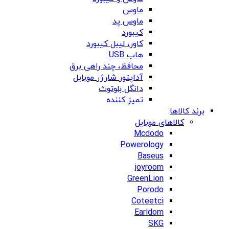
ماوس
ماوس پد
کیبورد
کاور، لیبل کیبورد
هاب USB
محافظ، چند راهی برق
آداپتور شارژر موبایل
دانگل بلوتوث
تمیز کننده
برند کالاها
کالاهای موبایل
Mcdodo
Powerology
Baseus
joyroom
GreenLion
Porodo
Coteetci
Earldom
SKG