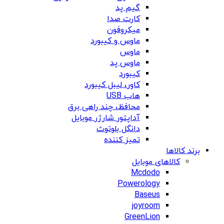
گیم پد
کارت صدا
میکروفون
ماوس و کیبورد
ماوس
ماوس پد
کیبورد
کاور، لیبل کیبورد
هاب USB
محافظ، چند راهی برق
آداپتور شارژر موبایل
دانگل بلوتوث
تمیز کننده
برند کالاها
کالاهای موبایل
Mcdodo
Powerology
Baseus
joyroom
GreenLion