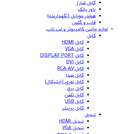
کابل شارژ
پاور بانک
هولدر موبایل (نگهدارنده)
قاب و گلس
لوازم جانبی کامپیوتر و لپ تاپ
کابل
کابل HDMI
کابل VGA
کابل DISPLAY PORT
کابل DVI
کابل RCA-AV
کابل صدا
کابل نوری (اپتیکال)
کابل برق
کابل تلفن
کابل USB
کابل پرینتر
تبدیل
تبدیل HDMI
تبدیل VGA