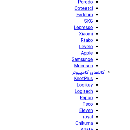
Porodo
Coteetci
Earldom
SKG
Lepresso
Xiaomi
Rtako
Levelo
Apple
Samsunge
Mocoson
کالاهای کامپیوتر
KnetPlus
Logikey
Logitech
Rapoo
Tsco
Eleven
royal
Onikuma