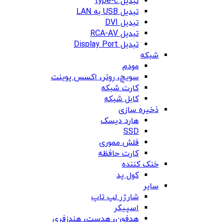
تبدیل type-c
تبدیل USB به LAN
تبدیل DVI
تبدیل RCA-AV
تبدیل Display Port
شبکه
مودم
سویچ، روتر، اکسس پوینت
کارت شبکه
کابل شبکه
ذخیره سازی
هارد دیسک
SSD
فلش مموری
کارت حافظه
خنک کننده
کول پد
سایر
شارژر لپ تاپ
اسپیکر
هدفون، هدست، هندزفری