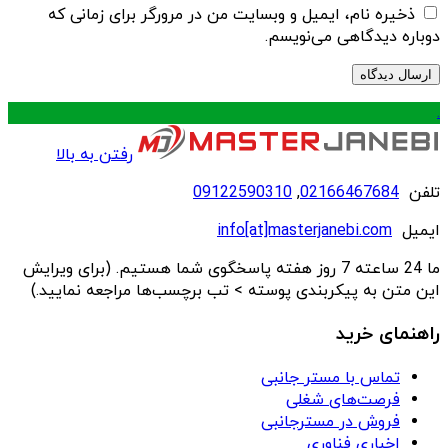
ذخیره نام، ایمیل و وبسایت من در مرورگر برای زمانی که
دوباره دیدگاهی می‌نویسم.
.
رفتن به بالا
تلفن
02166467684
,
09122590310
ایمیل
info[at]masterjanebi.com
ما 24 ساعته 7 روز هفته پاسخگوی شما هستیم. (برای ویرایش
این متن به پیکربندی پوسته > تب برچسب‌ها مراجعه نمایید.)
راهنمای خرید
تماس با مستر جانبی
فرصت‌های شغلی
فروش در مسترجانبی
اخباری فناوری