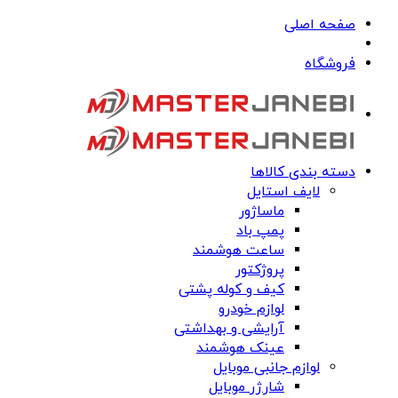
صفحه اصلی
فروشگاه
دسته بندی کالاها
لایف استایل
ماساژور
پمپ باد
ساعت هوشمند
پروژکتور
کیف و کوله پشتی
لوازم خودرو
آرایشی و بهداشتی
عینک هوشمند
لوازم جانبی موبایل
شارژر موبایل