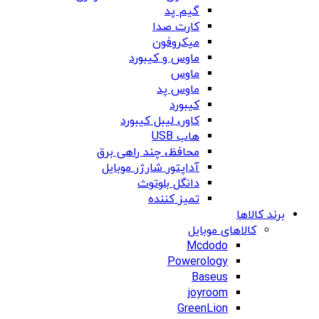
گیم پد
کارت صدا
میکروفون
ماوس و کیبورد
ماوس
ماوس پد
کیبورد
کاور، لیبل کیبورد
هاب USB
محافظ، چند راهی برق
آداپتور شارژر موبایل
دانگل بلوتوث
تمیز کننده
برند کالاها
کالاهای موبایل
Mcdodo
Powerology
Baseus
joyroom
GreenLion