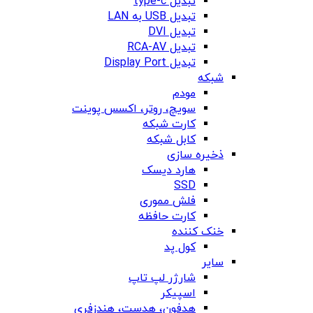
تبدیل type-c
تبدیل USB به LAN
تبدیل DVI
تبدیل RCA-AV
تبدیل Display Port
شبکه
مودم
سویچ، روتر، اکسس پوینت
کارت شبکه
کابل شبکه
ذخیره سازی
هارد دیسک
SSD
فلش مموری
کارت حافظه
خنک کننده
کول پد
سایر
شارژر لپ تاپ
اسپیکر
هدفون، هدست، هندزفری