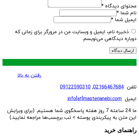
محتوای دیدگاه
*
نام شما
*
ایمیل شما
*
ذخیره نام، ایمیل و وبسایت من در مرورگر برای زمانی که
دوباره دیدگاهی می‌نویسم.
.
رفتن به بالا
تلفن
02166467684
,
09122590310
ایمیل
info[at]masterjanebi.com
ما 24 ساعته 7 روز هفته پاسخگوی شما هستیم. (برای ویرایش
این متن به پیکربندی پوسته > تب برچسب‌ها مراجعه نمایید.)
راهنمای خرید