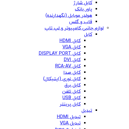
کابل شارژ
پاور بانک
هولدر موبایل (نگهدارنده)
قاب و گلس
لوازم جانبی کامپیوتر و لپ تاپ
کابل
کابل HDMI
کابل VGA
کابل DISPLAY PORT
کابل DVI
کابل RCA-AV
کابل صدا
کابل نوری (اپتیکال)
کابل برق
کابل تلفن
کابل USB
کابل پرینتر
تبدیل
تبدیل HDMI
تبدیل VGA