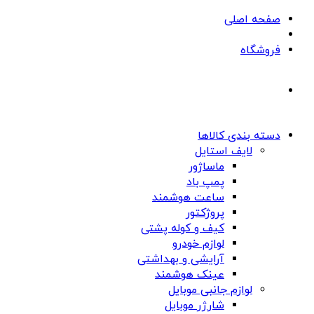
صفحه اصلی
فروشگاه
دسته بندی کالاها
لایف استایل
ماساژور
پمپ باد
ساعت هوشمند
پروژکتور
کیف و کوله پشتی
لوازم خودرو
آرایشی و بهداشتی
عینک هوشمند
لوازم جانبی موبایل
شارژر موبایل