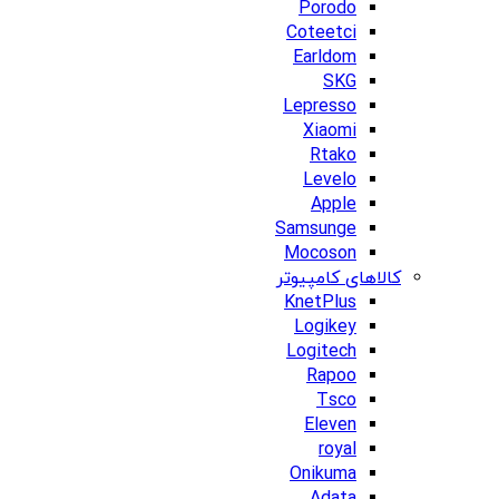
Porodo
Coteetci
Earldom
SKG
Lepresso
Xiaomi
Rtako
Levelo
Apple
Samsunge
Mocoson
کالاهای کامپیوتر
KnetPlus
Logikey
Logitech
Rapoo
Tsco
Eleven
royal
Onikuma