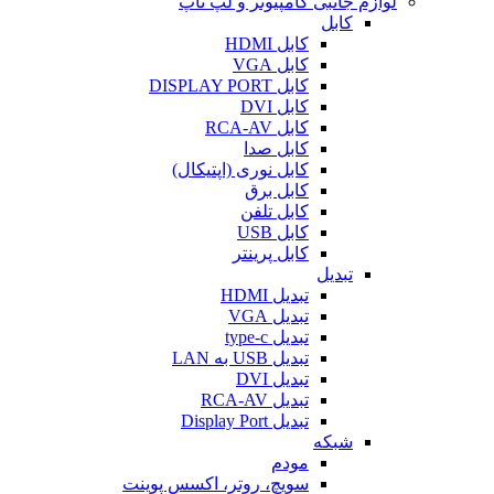
لوازم جانبی کامپیوتر و لپ تاپ
کابل
کابل HDMI
کابل VGA
کابل DISPLAY PORT
کابل DVI
کابل RCA-AV
کابل صدا
کابل نوری (اپتیکال)
کابل برق
کابل تلفن
کابل USB
کابل پرینتر
تبدیل
تبدیل HDMI
تبدیل VGA
تبدیل type-c
تبدیل USB به LAN
تبدیل DVI
تبدیل RCA-AV
تبدیل Display Port
شبکه
مودم
سویچ، روتر، اکسس پوینت