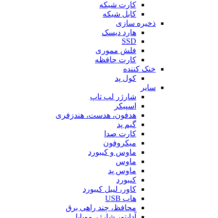
کارت شبکه
کابل شبکه
ذخیره سازی
هارد دیسک
SSD
فلش مموری
کارت حافظه
خنک کننده
کول پد
سایر
شارژر لپ تاپ
اسپیکر
هدفون، هدست، هندزفری
گیم پد
کارت صدا
میکروفون
ماوس و کیبورد
ماوس
ماوس پد
کیبورد
کاور، لیبل کیبورد
هاب USB
محافظ، چند راهی برق
آداپتور شارژر موبایل