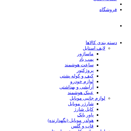
فروشگاه
دسته بندی کالاها
لایف استایل
ماساژور
پمپ باد
ساعت هوشمند
پروژکتور
کیف و کوله پشتی
لوازم خودرو
آرایشی و بهداشتی
عینک هوشمند
لوازم جانبی موبایل
شارژر موبایل
کابل شارژ
پاور بانک
هولدر موبایل (نگهدارنده)
قاب و گلس