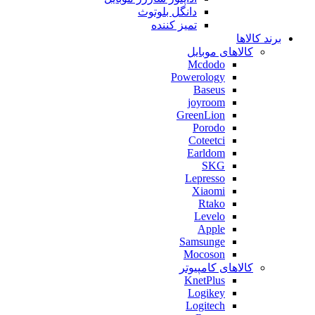
دانگل بلوتوث
تمیز کننده
برند کالاها
کالاهای موبایل
Mcdodo
Powerology
Baseus
joyroom
GreenLion
Porodo
Coteetci
Earldom
SKG
Lepresso
Xiaomi
Rtako
Levelo
Apple
Samsunge
Mocoson
کالاهای کامپیوتر
KnetPlus
Logikey
Logitech