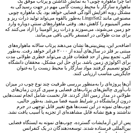
اما چرا ماهواره چوبی؟ به نمایش گذاشتن و پرتاب موفق یک
ماهواره سازگار با محیط زیست گامی مهم در جهت رسیدگی به
مشکل روبه افزایش آلودگی فضایی خواهد بود. یک ماهواره چوبی
مصنوعی مانند LingoSat2 به‌طور بالقوه می‌تواند تولید ذرات ریز و
مضر آلمینیوم را کاهش دهد. وقتی ماهواره‌های سنتی دوباره وارد
جو زمین می‌شوند، می‌سوزند و ذرات ریز آلومینا را آزاد می‌کنند که
برای مدت طولانی در اتمسفر بالایی باقی می‌مانند.
اضافه‌بر این، پیش‌بینی‌ها نشان می‌دهند پرتاب سالانه ماهواره‌های
مبتنی بر فلز در سال‌های آینده از ۲۰۰۰ فراتر خواهد رفت. به‌طور
کلی، تجمع بیش از حد قطعات فلزی می‌تواند خطری طولانی مدت
برای اکولوژی زمین باشد. برای حل این مشکل، محققان دانشگاه
کیوتو تصمیم گرفتند مواد سازگار با محیط زیست را به‌عنوان
جایگزینی مناسب ارزیابی کنند.
آن‌ها پروژه‌ای را به‌منظور بررسی ظرفیت چند نوع چوب در میزان
تاب‌آوری چالش‌های پرتاب‌های فضایی و سپری کردن زمان‌های
طولانی در مدار زمین آغاز کردند. فاز نخست شامل انجام تست‌هایی
درون آزمایشگاه در شرایط شبیه فضا می‌شد. به‌‌طور جالبی،
چوب‌های نمونه در این تست‌ها هیچ تغییر قابل توجهی در جرم
نداشتند و هیچ نشانه قابل مشاهده‌ای از تجزیه یا آسیب یافت نشد.
پس از این آزمایشات گسترده، چوب‌های نمونه به ایستگاه فضایی
بین‌المللی فرستاده شدند. توسعه‌دهندگان در یک کنفرانس