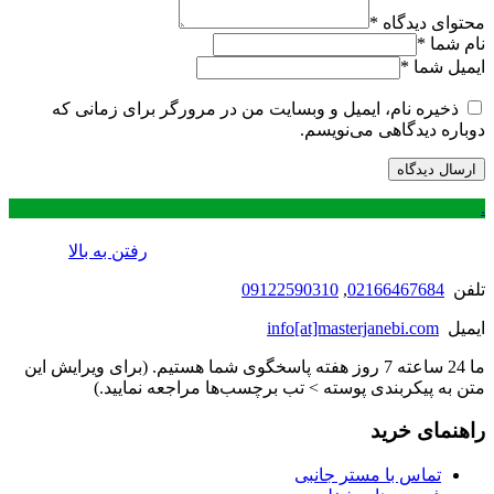
محتوای دیدگاه
*
نام شما
*
ایمیل شما
*
ذخیره نام، ایمیل و وبسایت من در مرورگر برای زمانی که
دوباره دیدگاهی می‌نویسم.
.
رفتن به بالا
تلفن
02166467684
,
09122590310
ایمیل
info[at]masterjanebi.com
ما 24 ساعته 7 روز هفته پاسخگوی شما هستیم. (برای ویرایش این
متن به پیکربندی پوسته > تب برچسب‌ها مراجعه نمایید.)
راهنمای خرید
تماس با مستر جانبی