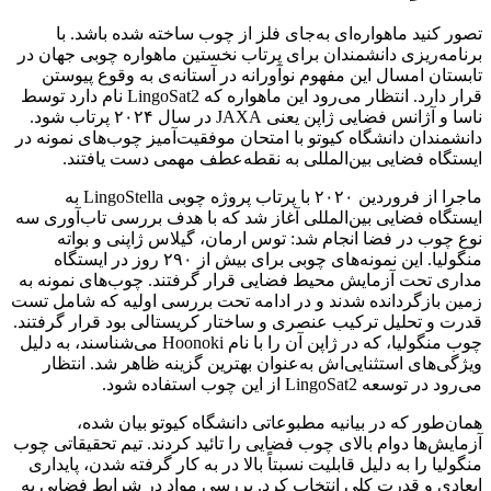
تصور کنید ماهواره‌ای به‌جای فلز از چوب ساخته شده باشد. با
برنامه‌ریزی دانشمندان برای پرتاب نخستین ماهواره چوبی جهان در
تابستان امسال این مفهوم نوآورانه در آستانه‌ی به وقوع پیوستن
قرار دارد. انتظار می‌رود این ماهواره که LingoSat2 نام دارد توسط
ناسا و آژانس فضایی ژاپن یعنی JAXA در سال ۲۰۲۴ پرتاب شود.
دانشمندان دانشگاه کیوتو با امتحان موفقیت‌آمیز چوب‌های نمونه در
ایستگاه فضایی بین‌المللی به نقطه‌عطف مهمی دست یافتند.
ماجرا از فروردین ۲۰۲۰ با پرتاب پروژه چوبی LingoStella به
ایستگاه فضایی بین‌المللی آغاز شد که با هدف بررسی تاب‌آوری سه
نوع چوب در فضا انجام شد: توس ارمان، گیلاس ژاپنی و بواته
منگولیا. این نمونه‌های چوبی برای بیش از ۲۹۰ روز در ایستگاه
مداری تحت آزمایش محیط فضایی قرار گرفتند. چوب‌های نمونه به
زمین بازگردانده شدند و در ادامه تحت بررسی اولیه که شامل تست
قدرت و تحلیل ترکیب عنصری و ساختار کریستالی بود قرار گرفتند.
چوب منگولیا، که در ژاپن آن را با نام Hoonoki می‌شناسند، به دلیل
ویژگی‌های استثنایی‌اش به‌عنوان بهترین گزینه ظاهر شد. انتظار
می‌رود در توسعه LingoSat2 از این چوب استفاده شود.
همان‌طور که در بیانیه مطبوعاتی دانشگاه کیوتو بیان شده،
آزمایش‌ها دوام بالای چوب فضایی را تائید کردند. تیم تحقیقاتی چوب
منگولیا را به دلیل قابلیت نسبتاً بالا در به کار گرفته شدن، پایداری
ابعادی و قدرت کلی انتخاب کرد. بررسی مواد در شرایط فضایی به