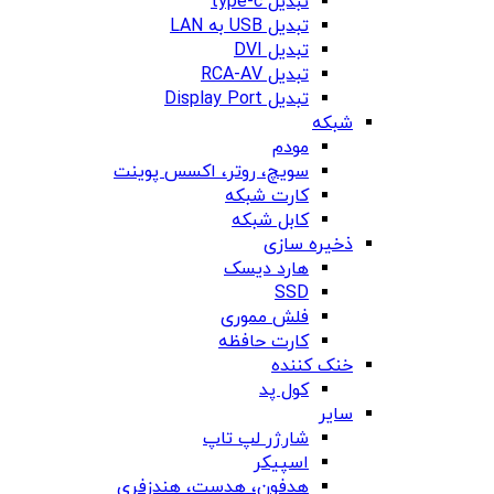
تبدیل type-c
تبدیل USB به LAN
تبدیل DVI
تبدیل RCA-AV
تبدیل Display Port
شبکه
مودم
سویچ، روتر، اکسس پوینت
کارت شبکه
کابل شبکه
ذخیره سازی
هارد دیسک
SSD
فلش مموری
کارت حافظه
خنک کننده
کول پد
سایر
شارژر لپ تاپ
اسپیکر
هدفون، هدست، هندزفری