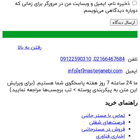
ذخیره نام، ایمیل و وبسایت من در مرورگر برای زمانی که
دوباره دیدگاهی می‌نویسم.
.
رفتن به بالا
تلفن
02166467684
,
09122590310
ایمیل
info[at]masterjanebi.com
ما 24 ساعته 7 روز هفته پاسخگوی شما هستیم. (برای ویرایش
این متن به پیکربندی پوسته > تب برچسب‌ها مراجعه نمایید.)
راهنمای خرید
تماس با مستر جانبی
فرصت‌های شغلی
فروش در مسترجانبی
اخباری فناوری