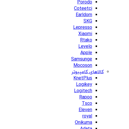
Porodo
Coteetci
Earldom
SKG
Lepresso
Xiaomi
Rtako
Levelo
Apple
Samsunge
Mocoson
کالاهای کامپیوتر
KnetPlus
Logikey
Logitech
Rapoo
Tsco
Eleven
royal
Onikuma