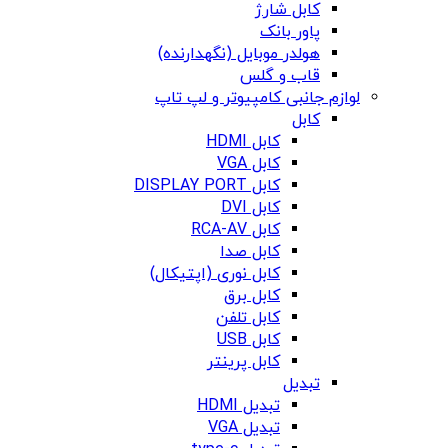
کابل شارژ
پاور بانک
هولدر موبایل (نگهدارنده)
قاب و گلس
لوازم جانبی کامپیوتر و لپ تاپ
کابل
کابل HDMI
کابل VGA
کابل DISPLAY PORT
کابل DVI
کابل RCA-AV
کابل صدا
کابل نوری (اپتیکال)
کابل برق
کابل تلفن
کابل USB
کابل پرینتر
تبدیل
تبدیل HDMI
تبدیل VGA