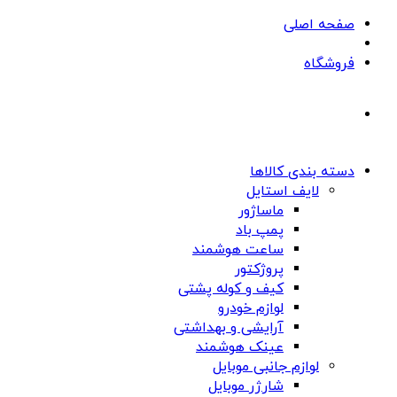
صفحه اصلی
فروشگاه
دسته بندی کالاها
لایف استایل
ماساژور
پمپ باد
ساعت هوشمند
پروژکتور
کیف و کوله پشتی
لوازم خودرو
آرایشی و بهداشتی
عینک هوشمند
لوازم جانبی موبایل
شارژر موبایل