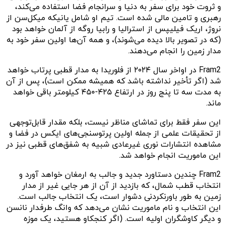
و ثروت خود برای سفر به دنیا و سرانجام فضا استفاده می‌کند،
رهبری و تامین مالی شده است. تیم او شامل یانیکه میکل‌سن از
نروژ، اریک فیلیپس از استرالیا و رابیا روگه از آلمان خواهد بود
(که در تصویر بالا دیده می‌شوند)، و همه آن‌ها اولین سفر خود به
مدار زمین را انجام می‌دهند.
Fram2 در اواخر سال ۲۰۲۴ از فلوریدا به مدار قطبی پرتاب خواهد
شد (اگر تأخیر نداشته باشد که همیشه ممکن است)، پس از آن
به مدت سه تا پنج روز در ارتفاع ۴۲۵-۴۵۰ کیلومتر باقی خواهد
ماند.
این سفر فقط برای تماشای مناظر نیست، بلکه مقدار قابل‌توجهی
از تحقیقات علمی از جمله اولین پرتوسنجی‌های ایکس در فضا و
مشاهده انتشارات نوری غیرعادی شبیه به شفق‌های قطبی نیز در
این ماموریت انجام خواهد شد.
Fram2 چندین دستاورد جدید و جالب به ارمغان خواهد آورد و
انتخاب قطب شمال، که بازدید از آن از هر جایی غیر از مدار
زمین به طور باور‌نکردنی دشوار است، یک انتخاب جالب است.
این انتخاب و نام ماموریت نشان می‌دهد که وانگ طرفدار نانسن
و دیگر کاوشگران اولیه است. (اگر کنجکاو هستید، یک موزه