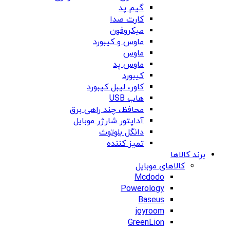
گیم پد
کارت صدا
میکروفون
ماوس و کیبورد
ماوس
ماوس پد
کیبورد
کاور، لیبل کیبورد
هاب USB
محافظ، چند راهی برق
آداپتور شارژر موبایل
دانگل بلوتوث
تمیز کننده
برند کالاها
کالاهای موبایل
Mcdodo
Powerology
Baseus
joyroom
GreenLion