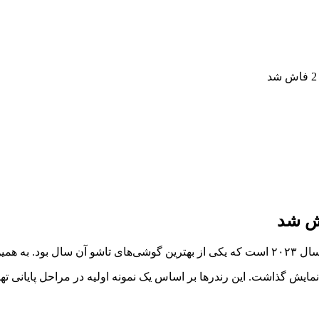
 افشاگری جدید، اولین تصاویر رندر از وان‌پلاس اوپن ۲ را به نمایش گذاشت. این رندرها بر اساس یک نم