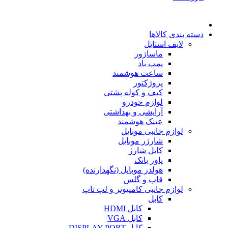
دسته بندی کالاها
لایف استایل
ماساژور
پمپ باد
ساعت هوشمند
پروژکتور
کیف و کوله پشتی
لوازم خودرو
آرایشی و بهداشتی
عینک هوشمند
لوازم جانبی موبایل
شارژر موبایل
کابل شارژ
پاور بانک
هولدر موبایل (نگهدارنده)
قاب و گلس
لوازم جانبی کامپیوتر و لپ تاپ
کابل
کابل HDMI
کابل VGA
کابل DISPLAY PORT