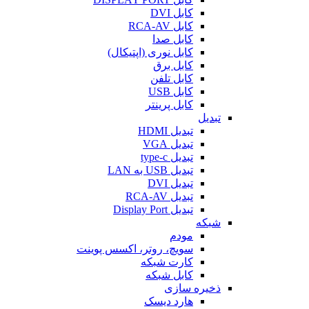
کابل DVI
کابل RCA-AV
کابل صدا
کابل نوری (اپتیکال)
کابل برق
کابل تلفن
کابل USB
کابل پرینتر
تبدیل
تبدیل HDMI
تبدیل VGA
تبدیل type-c
تبدیل USB به LAN
تبدیل DVI
تبدیل RCA-AV
تبدیل Display Port
شبکه
مودم
سویچ، روتر، اکسس پوینت
کارت شبکه
کابل شبکه
ذخیره سازی
هارد دیسک