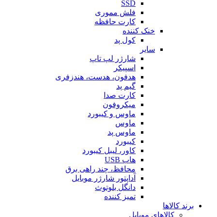
SSD
فلش مموری
کارت حافظه
خنک کننده
کول پد
سایر
شارژر لپ تاپ
اسپیکر
هدفون، هدست، هندزفری
گیم پد
کارت صدا
میکروفون
ماوس و کیبورد
ماوس
ماوس پد
کیبورد
کاور، لیبل کیبورد
هاب USB
محافظ، چند راهی برق
آداپتور شارژر موبایل
دانگل بلوتوث
تمیز کننده
برند کالاها
کالاهای موبایل