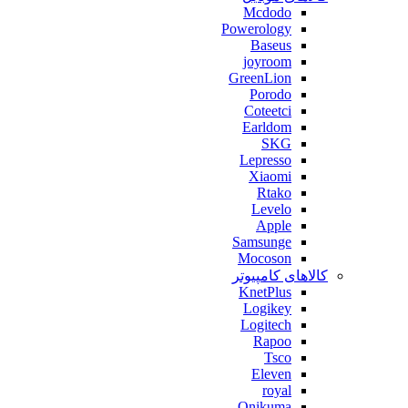
Mcdodo
Powerology
Baseus
joyroom
GreenLion
Porodo
Coteetci
Earldom
SKG
Lepresso
Xiaomi
Rtako
Levelo
Apple
Samsunge
Mocoson
کالاهای کامپیوتر
KnetPlus
Logikey
Logitech
Rapoo
Tsco
Eleven
royal
Onikuma