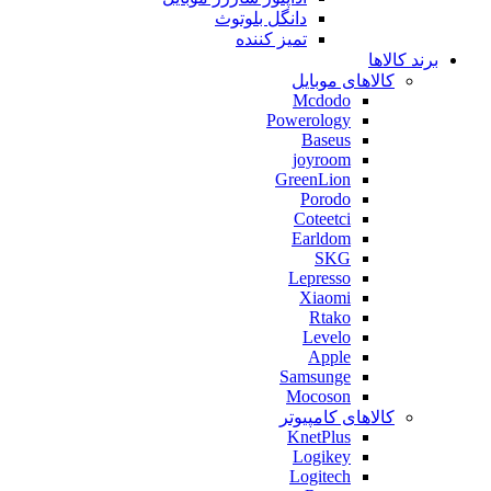
دانگل بلوتوث
تمیز کننده
برند کالاها
کالاهای موبایل
Mcdodo
Powerology
Baseus
joyroom
GreenLion
Porodo
Coteetci
Earldom
SKG
Lepresso
Xiaomi
Rtako
Levelo
Apple
Samsunge
Mocoson
کالاهای کامپیوتر
KnetPlus
Logikey
Logitech