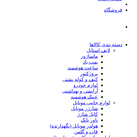
فروشگاه
دسته بندی کالاها
لایف استایل
ماساژور
پمپ باد
ساعت هوشمند
پروژکتور
کیف و کوله پشتی
لوازم خودرو
آرایشی و بهداشتی
عینک هوشمند
لوازم جانبی موبایل
شارژر موبایل
کابل شارژ
پاور بانک
هولدر موبایل (نگهدارنده)
قاب و گلس