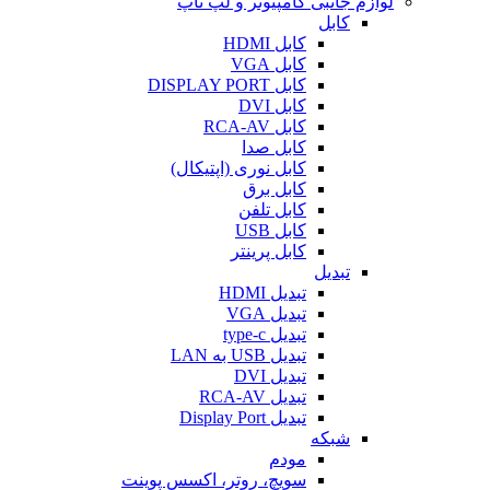
لوازم جانبی کامپیوتر و لپ تاپ
کابل
کابل HDMI
کابل VGA
کابل DISPLAY PORT
کابل DVI
کابل RCA-AV
کابل صدا
کابل نوری (اپتیکال)
کابل برق
کابل تلفن
کابل USB
کابل پرینتر
تبدیل
تبدیل HDMI
تبدیل VGA
تبدیل type-c
تبدیل USB به LAN
تبدیل DVI
تبدیل RCA-AV
تبدیل Display Port
شبکه
مودم
سویچ، روتر، اکسس پوینت