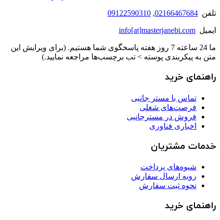
تلفن
02166467684
,
09122590310
ایمیل
info[at]masterjanebi.com
ما 24 ساعته 7 روز هفته پاسخگوی شما هستیم. (برای ویرایش این
متن به پیکربندی پوسته > تب برچسب‌ها مراجعه نمایید.)
راهنمای خرید
تماس با مستر جانبی
فرصت‌های شغلی
فروش در مسترجانبی
اخباری فناوری
خدمات مشتریان
شیوه‌های پرداخت
رویه ارسال سفارش
نحوه ثبت سفارش
راهنمای خرید