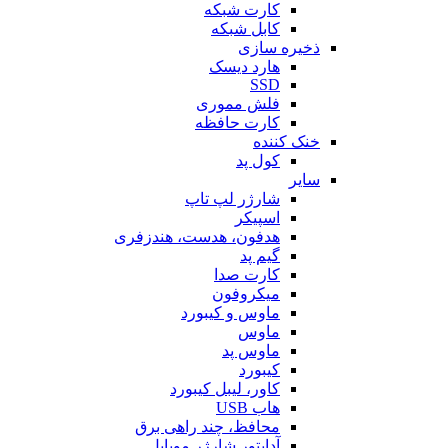
کارت شبکه
کابل شبکه
ذخیره سازی
هارد دیسک
SSD
فلش مموری
کارت حافظه
خنک کننده
کول پد
سایر
شارژر لپ تاپ
اسپیکر
هدفون، هدست، هندزفری
گیم پد
کارت صدا
میکروفون
ماوس و کیبورد
ماوس
ماوس پد
کیبورد
کاور، لیبل کیبورد
هاب USB
محافظ، چند راهی برق
آداپتور شارژر موبایل