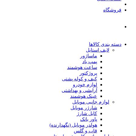
فروشگاه
دسته بندی کالاها
لایف استایل
ماساژور
پمپ باد
ساعت هوشمند
پروژکتور
کیف و کوله پشتی
لوازم خودرو
آرایشی و بهداشتی
عینک هوشمند
لوازم جانبی موبایل
شارژر موبایل
کابل شارژ
پاور بانک
هولدر موبایل (نگهدارنده)
قاب و گلس