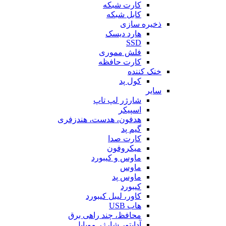
کارت شبکه
کابل شبکه
ذخیره سازی
هارد دیسک
SSD
فلش مموری
کارت حافظه
خنک کننده
کول پد
سایر
شارژر لپ تاپ
اسپیکر
هدفون، هدست، هندزفری
گیم پد
کارت صدا
میکروفون
ماوس و کیبورد
ماوس
ماوس پد
کیبورد
کاور، لیبل کیبورد
هاب USB
محافظ، چند راهی برق
آداپتور شارژر موبایل