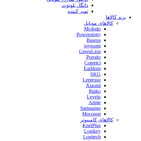
دانگل بلوتوث
تمیز کننده
برند کالاها
کالاهای موبایل
Mcdodo
Powerology
Baseus
joyroom
GreenLion
Porodo
Coteetci
Earldom
SKG
Lepresso
Xiaomi
Rtako
Levelo
Apple
Samsunge
Mocoson
کالاهای کامپیوتر
KnetPlus
Logikey
Logitech