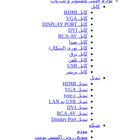
لوازم جانبی کامپیوتر و لپ تاپ
کابل
کابل HDMI
کابل VGA
کابل DISPLAY PORT
کابل DVI
کابل RCA-AV
کابل صدا
کابل نوری (اپتیکال)
کابل برق
کابل تلفن
کابل USB
کابل پرینتر
تبدیل
تبدیل HDMI
تبدیل VGA
تبدیل type-c
تبدیل USB به LAN
تبدیل DVI
تبدیل RCA-AV
تبدیل Display Port
شبکه
مودم
سویچ، روتر، اکسس پوینت