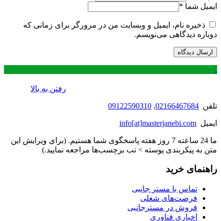
ایمیل شما
*
ذخیره نام، ایمیل و وبسایت من در مرورگر برای زمانی که
دوباره دیدگاهی می‌نویسم.
.
رفتن به بالا
تلفن
02166467684
,
09122590310
ایمیل
info[at]masterjanebi.com
ما 24 ساعته 7 روز هفته پاسخگوی شما هستیم. (برای ویرایش این
متن به پیکربندی پوسته > تب برچسب‌ها مراجعه نمایید.)
راهنمای خرید
تماس با مستر جانبی
فرصت‌های شغلی
فروش در مسترجانبی
اخباری فناوری