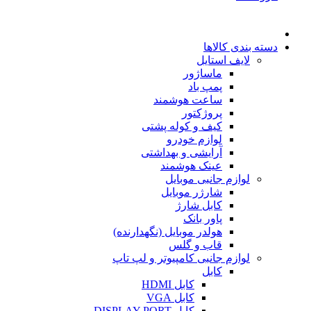
دسته بندی کالاها
لایف استایل
ماساژور
پمپ باد
ساعت هوشمند
پروژکتور
کیف و کوله پشتی
لوازم خودرو
آرایشی و بهداشتی
عینک هوشمند
لوازم جانبی موبایل
شارژر موبایل
کابل شارژ
پاور بانک
هولدر موبایل (نگهدارنده)
قاب و گلس
لوازم جانبی کامپیوتر و لپ تاپ
کابل
کابل HDMI
کابل VGA
کابل DISPLAY PORT