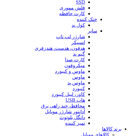
SSD
فلش مموری
کارت حافظه
خنک کننده
کول پد
سایر
شارژر لپ تاپ
اسپیکر
هدفون، هدست، هندزفری
گیم پد
کارت صدا
میکروفون
ماوس و کیبورد
ماوس
ماوس پد
کیبورد
کاور، لیبل کیبورد
هاب USB
محافظ، چند راهی برق
آداپتور شارژر موبایل
دانگل بلوتوث
تمیز کننده
برند کالاها
کالاهای موبایل