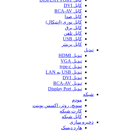
کابل DVI
کابل RCA-AV
کابل صدا
کابل نوری (اپتیکال)
کابل برق
کابل تلفن
کابل USB
کابل پرینتر
تبدیل
تبدیل HDMI
تبدیل VGA
تبدیل type-c
تبدیل USB به LAN
تبدیل DVI
تبدیل RCA-AV
تبدیل Display Port
شبکه
مودم
سویچ، روتر، اکسس پوینت
کارت شبکه
کابل شبکه
ذخیره سازی
هارد دیسک