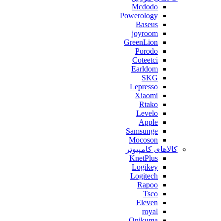
Mcdodo
Powerology
Baseus
joyroom
GreenLion
Porodo
Coteetci
Earldom
SKG
Lepresso
Xiaomi
Rtako
Levelo
Apple
Samsunge
Mocoson
کالاهای کامپیوتر
KnetPlus
Logikey
Logitech
Rapoo
Tsco
Eleven
royal
Onikuma