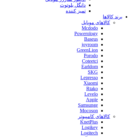
دانگل بلوتوث
تمیز کننده
برند کالاها
کالاهای موبایل
Mcdodo
Powerology
Baseus
joyroom
GreenLion
Porodo
Coteetci
Earldom
SKG
Lepresso
Xiaomi
Rtako
Levelo
Apple
Samsunge
Mocoson
کالاهای کامپیوتر
KnetPlus
Logikey
Logitech