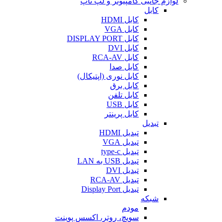
لوازم جانبی کامپیوتر و لپ تاپ
کابل
کابل HDMI
کابل VGA
کابل DISPLAY PORT
کابل DVI
کابل RCA-AV
کابل صدا
کابل نوری (اپتیکال)
کابل برق
کابل تلفن
کابل USB
کابل پرینتر
تبدیل
تبدیل HDMI
تبدیل VGA
تبدیل type-c
تبدیل USB به LAN
تبدیل DVI
تبدیل RCA-AV
تبدیل Display Port
شبکه
مودم
سویچ، روتر، اکسس پوینت