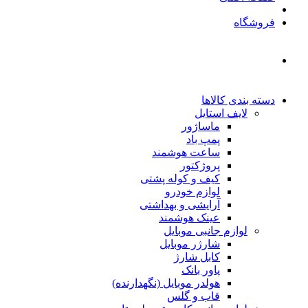
فروشگاه
دسته بندی کالاها
لایف استایل
ماساژور
پمپ باد
ساعت هوشمند
پروژکتور
کیف و کوله پشتی
لوازم خودرو
آرایشی و بهداشتی
عینک هوشمند
لوازم جانبی موبایل
شارژر موبایل
کابل شارژ
پاور بانک
هولدر موبایل (نگهدارنده)
قاب و گلس