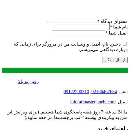
محتوای دیدگاه
*
نام شما
*
ایمیل شما
*
ذخیره نام، ایمیل و وبسایت من در مرورگر برای زمانی که
دوباره دیدگاهی می‌نویسم.
.
رفتن به بالا
تلفن
02166467684
,
09122590310
ایمیل
info[at]masterjanebi.com
ما 24 ساعته 7 روز هفته پاسخگوی شما هستیم. (برای ویرایش این
متن به پیکربندی پوسته > تب برچسب‌ها مراجعه نمایید.)
راهنمای خرید