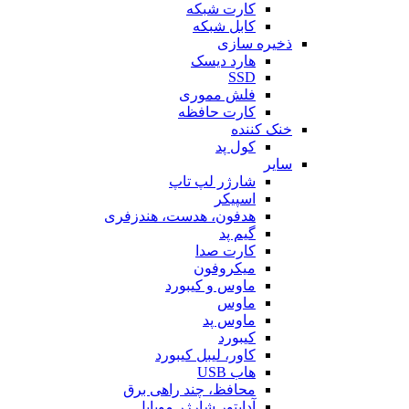
کارت شبکه
کابل شبکه
ذخیره سازی
هارد دیسک
SSD
فلش مموری
کارت حافظه
خنک کننده
کول پد
سایر
شارژر لپ تاپ
اسپیکر
هدفون، هدست، هندزفری
گیم پد
کارت صدا
میکروفون
ماوس و کیبورد
ماوس
ماوس پد
کیبورد
کاور، لیبل کیبورد
هاب USB
محافظ، چند راهی برق
آداپتور شارژر موبایل