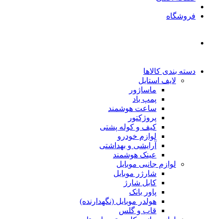
فروشگاه
دسته بندی کالاها
لایف استایل
ماساژور
پمپ باد
ساعت هوشمند
پروژکتور
کیف و کوله پشتی
لوازم خودرو
آرایشی و بهداشتی
عینک هوشمند
لوازم جانبی موبایل
شارژر موبایل
کابل شارژ
پاور بانک
هولدر موبایل (نگهدارنده)
قاب و گلس