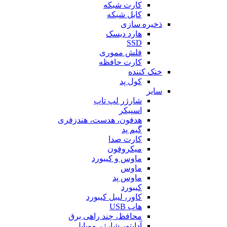
کارت شبکه
کابل شبکه
ذخیره سازی
هارد دیسک
SSD
فلش مموری
کارت حافظه
خنک کننده
کول پد
سایر
شارژر لپ تاپ
اسپیکر
هدفون، هدست، هندزفری
گیم پد
کارت صدا
میکروفون
ماوس و کیبورد
ماوس
ماوس پد
کیبورد
کاور، لیبل کیبورد
هاب USB
محافظ، چند راهی برق
آداپتور شارژر موبایل