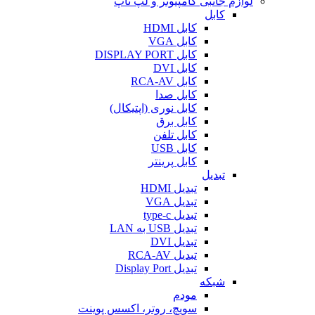
لوازم جانبی کامپیوتر و لپ تاپ
کابل
کابل HDMI
کابل VGA
کابل DISPLAY PORT
کابل DVI
کابل RCA-AV
کابل صدا
کابل نوری (اپتیکال)
کابل برق
کابل تلفن
کابل USB
کابل پرینتر
تبدیل
تبدیل HDMI
تبدیل VGA
تبدیل type-c
تبدیل USB به LAN
تبدیل DVI
تبدیل RCA-AV
تبدیل Display Port
شبکه
مودم
سویچ، روتر، اکسس پوینت