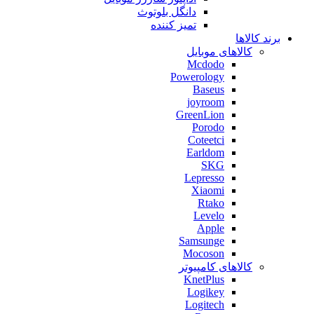
دانگل بلوتوث
تمیز کننده
برند کالاها
کالاهای موبایل
Mcdodo
Powerology
Baseus
joyroom
GreenLion
Porodo
Coteetci
Earldom
SKG
Lepresso
Xiaomi
Rtako
Levelo
Apple
Samsunge
Mocoson
کالاهای کامپیوتر
KnetPlus
Logikey
Logitech