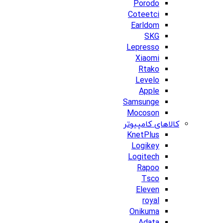
Porodo
Coteetci
Earldom
SKG
Lepresso
Xiaomi
Rtako
Levelo
Apple
Samsunge
Mocoson
کالاهای کامپیوتر
KnetPlus
Logikey
Logitech
Rapoo
Tsco
Eleven
royal
Onikuma