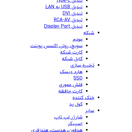
تبدیل type-c
تبدیل USB به LAN
تبدیل DVI
تبدیل RCA-AV
تبدیل Display Port
شبکه
مودم
سویچ، روتر، اکسس پوینت
کارت شبکه
کابل شبکه
ذخیره سازی
هارد دیسک
SSD
فلش مموری
کارت حافظه
خنک کننده
کول پد
سایر
شارژر لپ تاپ
اسپیکر
هدفون، هدست، هندزفری