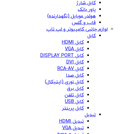
کابل شارژ
پاور بانک
هولدر موبایل (نگهدارنده)
قاب و گلس
لوازم جانبی کامپیوتر و لپ تاپ
کابل
کابل HDMI
کابل VGA
کابل DISPLAY PORT
کابل DVI
کابل RCA-AV
کابل صدا
کابل نوری (اپتیکال)
کابل برق
کابل تلفن
کابل USB
کابل پرینتر
تبدیل
تبدیل HDMI
تبدیل VGA