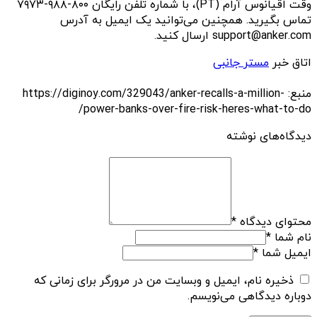
وقت اقیانوس آرام (PT)، با شماره تلفن رایگان ۸۰۰-۹۸۸-۷۹۷۳
تماس بگیرید. همچنین می‌توانید یک ایمیل به آدرس
support@anker.com ارسال کنید.
اتاق خبر
مستر جانبی
منبع: https://diginoy.com/329043/anker-recalls-a-million-
power-banks-over-fire-risk-heres-what-to-do/
دیدگاه‌های نوشته
محتوای دیدگاه
*
نام شما
*
ایمیل شما
*
ذخیره نام، ایمیل و وبسایت من در مرورگر برای زمانی که
دوباره دیدگاهی می‌نویسم.