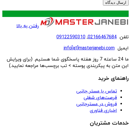
.
رفتن به بالا
تلفن
02166467684
,
09122590310
ایمیل
info[at]masterjanebi.com
ما 24 ساعته 7 روز هفته پاسخگوی شما هستیم. (برای ویرایش
این متن به پیکربندی پوسته > تب برچسب‌ها مراجعه نمایید.)
راهنمای خرید
تماس با مستر جانبی
فرصت‌های شغلی
فروش در مسترجانبی
اخباری فناوری
خدمات مشتریان