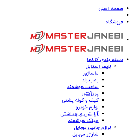
صفحه اصلی
فروشگاه
دسته بندی کالاها
لایف استایل
ماساژور
پمپ باد
ساعت هوشمند
پروژکتور
کیف و کوله پشتی
لوازم خودرو
آرایشی و بهداشتی
عینک هوشمند
لوازم جانبی موبایل
شارژر موبایل