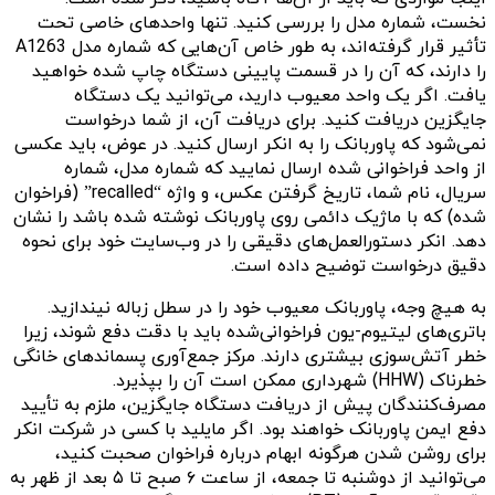
نخست، شماره مدل را بررسی کنید. تنها واحدهای خاصی تحت
تأثیر قرار گرفته‌اند، به طور خاص آن‌هایی که شماره مدل A1263
را دارند، که آن را در قسمت پایینی دستگاه چاپ شده خواهید
یافت. اگر یک واحد معیوب دارید، می‌توانید یک دستگاه
جایگزین دریافت کنید. برای دریافت آن، از شما درخواست
نمی‌شود که پاوربانک را به انکر ارسال کنید. در عوض، باید عکسی
از واحد فراخوانی شده ارسال نمایید که شماره مدل، شماره
سریال، نام شما، تاریخ گرفتن عکس، و واژه “recalled” (فراخوان
شده) که با ماژیک دائمی روی پاوربانک نوشته شده باشد را نشان
دهد. انکر دستورالعمل‌های دقیقی را در وب‌سایت خود برای نحوه
دقیق درخواست توضیح داده است.
به هیچ وجه، پاوربانک معیوب خود را در سطل زباله نیندازید.
باتری‌های لیتیوم-یون فراخوانی‌شده باید با دقت دفع شوند، زیرا
خطر آتش‌سوزی بیشتری دارند. مرکز جمع‌آوری پسماندهای خانگی
خطرناک (HHW) شهرداری ممکن است آن را بپذیرد.
مصرف‌کنندگان پیش از دریافت دستگاه جایگزین، ملزم به تأیید
دفع ایمن پاوربانک خواهند بود. اگر مایلید با کسی در شرکت انکر
برای روشن شدن هرگونه ابهام درباره فراخوان صحبت کنید،
می‌توانید از دوشنبه تا جمعه، از ساعت ۶ صبح تا ۵ بعد از ظهر به