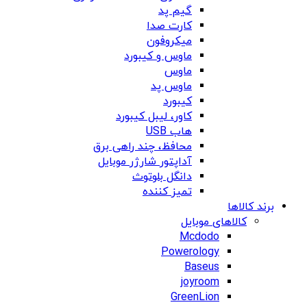
گیم پد
کارت صدا
میکروفون
ماوس و کیبورد
ماوس
ماوس پد
کیبورد
کاور، لیبل کیبورد
هاب USB
محافظ، چند راهی برق
آداپتور شارژر موبایل
دانگل بلوتوث
تمیز کننده
برند کالاها
کالاهای موبایل
Mcdodo
Powerology
Baseus
joyroom
GreenLion