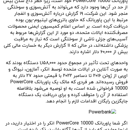
پاوربانک PowerCore 10000 خود است، زیرا خطر داغ شدن بیش
از حد در آن‌ها وجود دارد که می‌تواند به آتش‌سوزی و سوختگی
منجر شود. این شرکت، ۱۹ گزارش درباره آتش‌سوزی و انفجار
مرتبط با این پاوربانک که حاوی باتری‌های لیتیوم-یون بوده
دریافت کرده است. بر اساس اعلام کمیسیون ایمنی محصولات
مصرف‌کننده ایالات متحده، دو مورد از این گزارش‌ها مربوط به
آسیب‌های جزئی ناشی از سوختگی است که نیاز به مراقبت
پزشکی داشته‌اند، در حالی که ۱۱ گزارش دیگر به خسارت مالی کلی
بیش از ۶۰,۰۰۰ دلار اشاره دارند.
واحدهای تحت تأثیر در مجموع حدود ۱,۱۵۸,۰۰۰ دستگاه بودند که
به صورت آنلاین در ایالات متحده توسط انکر، آمازون، نیواگ و
ای‌بی از ژوئن ۲۰۱۶ تا دسامبر ۲۰۲۲ با قیمتی حدود ۲۷ دلار به
فروش رسیده‌اند. هر فردی که مالک یک پاوربانک PowerCore
10000 فراخوانی شده است، به او توصیه می‌شود بلافاصله
استفاده از آن را متوقف کرده و برای دریافت یک دستگاه
جایگزین رایگان اقدامات لازم را انجام دهد.
اگر شما پاوربانک PowerCore 10000 انکر را در اختیار دارید، در
اینجا مواردی که باید از آن‌ها آگاه باشید، ذکر شده است.