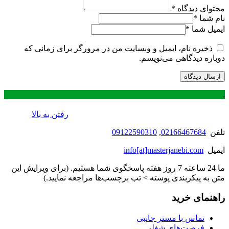
محتوای دیدگاه
*
نام شما
*
ایمیل شما
*
ذخیره نام، ایمیل و وبسایت من در مرورگر برای زمانی که
دوباره دیدگاهی می‌نویسم.
.
رفتن به بالا
تلفن
02166467684
,
09122590310
ایمیل
info[at]masterjanebi.com
ما 24 ساعته 7 روز هفته پاسخگوی شما هستیم. (برای ویرایش این
متن به پیکربندی پوسته > تب برچسب‌ها مراجعه نمایید.)
راهنمای خرید
تماس با مستر جانبی
فرصت‌های شغلی