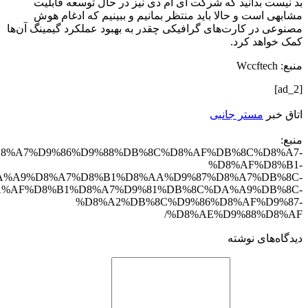
بد نیست بدانید که شرکت ای ام دی نیز در حال توسعه قابلیت
مشابهی است و حالا باید منتظر بمانیم و ببینیم که ادغام هوش
مصنوعی در کارت‌های گرافیکی چقدر به بهبود عملکرد گیمینگ آن‌ها
کمک خواهد کرد.
منبع: Wccftech
[ad_2]
اتاق خبر
مستر جانبی
منبع:
43814/%D8%A7%D9%86%D9%88%DB%8C%D8%AF%DB%8C%D8%A7-
%D8%AF%D8%B1-
A%A9%D8%A7%D8%B1%D8%AA%D9%87%D8%A7%DB%8C-
%AF%D8%B1%D8%A7%D9%81%DB%8C%DA%A9%DB%8C-
%D8%A2%DB%8C%D9%86%D8%AF%D9%87-
%D8%AE%D9%88%D8%AF/
دیدگاه‌های نوشته