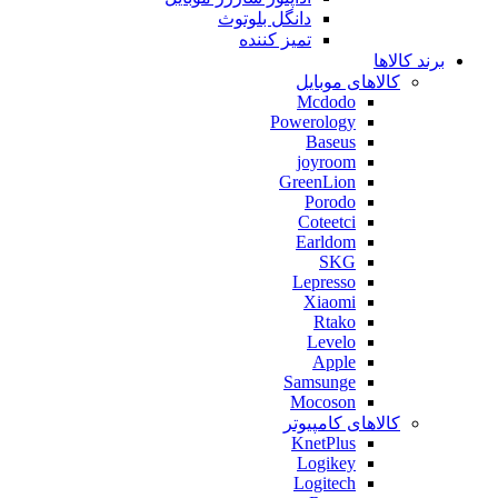
دانگل بلوتوث
تمیز کننده
برند کالاها
کالاهای موبایل
Mcdodo
Powerology
Baseus
joyroom
GreenLion
Porodo
Coteetci
Earldom
SKG
Lepresso
Xiaomi
Rtako
Levelo
Apple
Samsunge
Mocoson
کالاهای کامپیوتر
KnetPlus
Logikey
Logitech