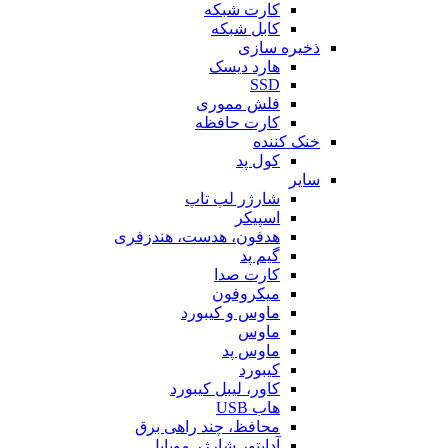
کارت شبکه
کابل شبکه
ذخیره سازی
هارد دیسک
SSD
فلش مموری
کارت حافظه
خنک کننده
کول پد
سایر
شارژر لپ تاپ
اسپیکر
هدفون، هدست، هندزفری
گیم پد
کارت صدا
میکروفون
ماوس و کیبورد
ماوس
ماوس پد
کیبورد
کاور، لیبل کیبورد
هاب USB
محافظ، چند راهی برق
آداپتور شارژر موبایل