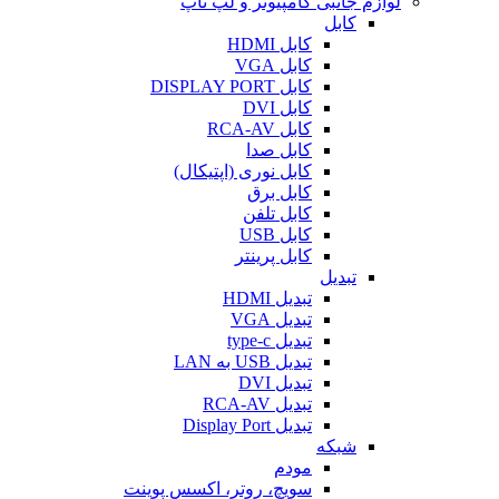
لوازم جانبی کامپیوتر و لپ تاپ
کابل
کابل HDMI
کابل VGA
کابل DISPLAY PORT
کابل DVI
کابل RCA-AV
کابل صدا
کابل نوری (اپتیکال)
کابل برق
کابل تلفن
کابل USB
کابل پرینتر
تبدیل
تبدیل HDMI
تبدیل VGA
تبدیل type-c
تبدیل USB به LAN
تبدیل DVI
تبدیل RCA-AV
تبدیل Display Port
شبکه
مودم
سویچ، روتر، اکسس پوینت