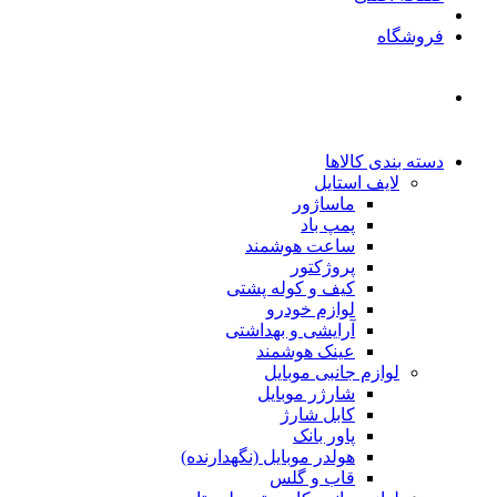
فروشگاه
دسته بندی کالاها
لایف استایل
ماساژور
پمپ باد
ساعت هوشمند
پروژکتور
کیف و کوله پشتی
لوازم خودرو
آرایشی و بهداشتی
عینک هوشمند
لوازم جانبی موبایل
شارژر موبایل
کابل شارژ
پاور بانک
هولدر موبایل (نگهدارنده)
قاب و گلس