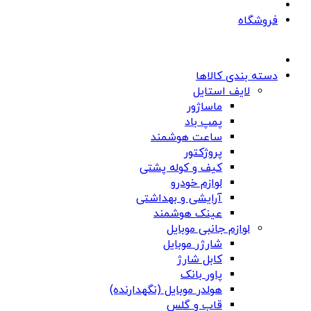
فروشگاه
دسته بندی کالاها
لایف استایل
ماساژور
پمپ باد
ساعت هوشمند
پروژکتور
کیف و کوله پشتی
لوازم خودرو
آرایشی و بهداشتی
عینک هوشمند
لوازم جانبی موبایل
شارژر موبایل
کابل شارژ
پاور بانک
هولدر موبایل (نگهدارنده)
قاب و گلس