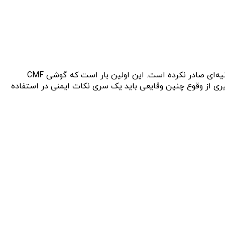
گزارشات اولیه، احتمال نقص باتری را علت این حادثه عنوان کرده‌ است. تا به حال شرکت Nothing به طور رسمی در مورد این حادثه بیانیه‌ای صادر نکرده است. این اولین بار است که گوشی CMF
لوگیری از وقوع چنین وقایعی باید یک سری نکات ایمنی در استفاده