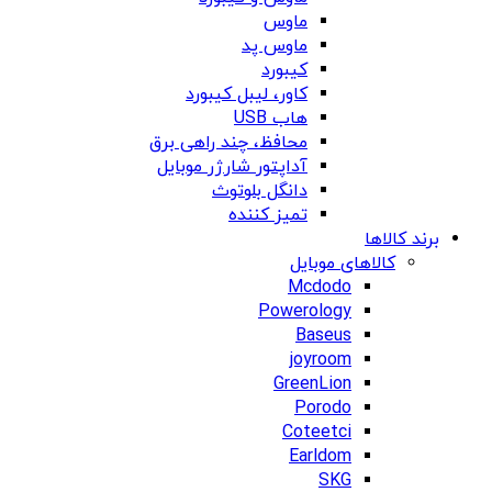
ماوس
ماوس پد
کیبورد
کاور، لیبل کیبورد
هاب USB
محافظ، چند راهی برق
آداپتور شارژر موبایل
دانگل بلوتوث
تمیز کننده
برند کالاها
کالاهای موبایل
Mcdodo
Powerology
Baseus
joyroom
GreenLion
Porodo
Coteetci
Earldom
SKG