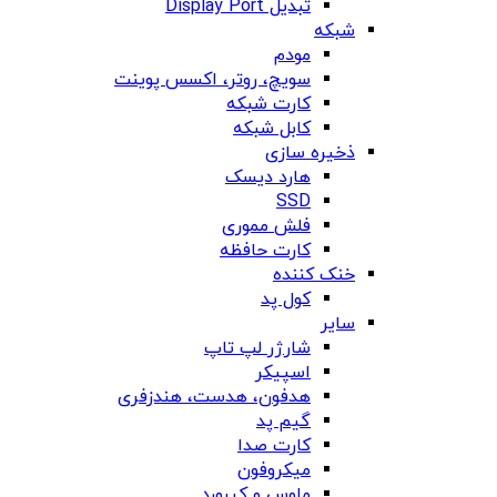
تبدیل Display Port
شبکه
مودم
سویچ، روتر، اکسس پوینت
کارت شبکه
کابل شبکه
ذخیره سازی
هارد دیسک
SSD
فلش مموری
کارت حافظه
خنک کننده
کول پد
سایر
شارژر لپ تاپ
اسپیکر
هدفون، هدست، هندزفری
گیم پد
کارت صدا
میکروفون
ماوس و کیبورد