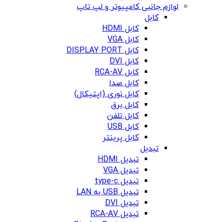
لوازم جانبی کامپیوتر و لپ تاپ
کابل
کابل HDMI
کابل VGA
کابل DISPLAY PORT
کابل DVI
کابل RCA-AV
کابل صدا
کابل نوری (اپتیکال)
کابل برق
کابل تلفن
کابل USB
کابل پرینتر
تبدیل
تبدیل HDMI
تبدیل VGA
تبدیل type-c
تبدیل USB به LAN
تبدیل DVI
تبدیل RCA-AV