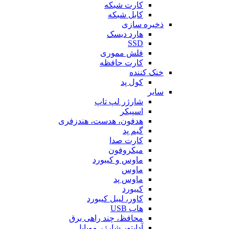
کارت شبکه
کابل شبکه
ذخیره سازی
هارد دیسک
SSD
فلش مموری
کارت حافظه
خنک کننده
کول پد
سایر
شارژر لپ تاپ
اسپیکر
هدفون، هدست، هندزفری
گیم پد
کارت صدا
میکروفون
ماوس و کیبورد
ماوس
ماوس پد
کیبورد
کاور، لیبل کیبورد
هاب USB
محافظ، چند راهی برق
آداپتور شارژر موبایل