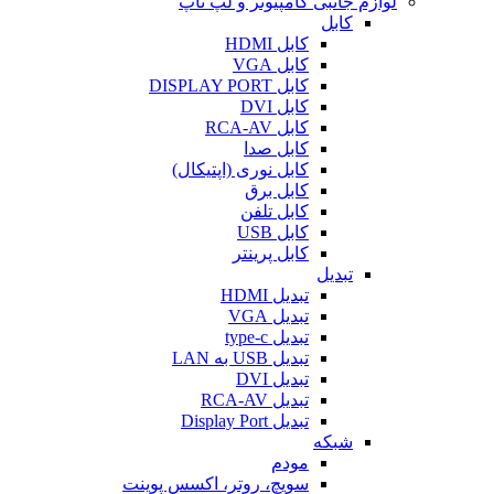
لوازم جانبی کامپیوتر و لپ تاپ
کابل
کابل HDMI
کابل VGA
کابل DISPLAY PORT
کابل DVI
کابل RCA-AV
کابل صدا
کابل نوری (اپتیکال)
کابل برق
کابل تلفن
کابل USB
کابل پرینتر
تبدیل
تبدیل HDMI
تبدیل VGA
تبدیل type-c
تبدیل USB به LAN
تبدیل DVI
تبدیل RCA-AV
تبدیل Display Port
شبکه
مودم
سویچ، روتر، اکسس پوینت