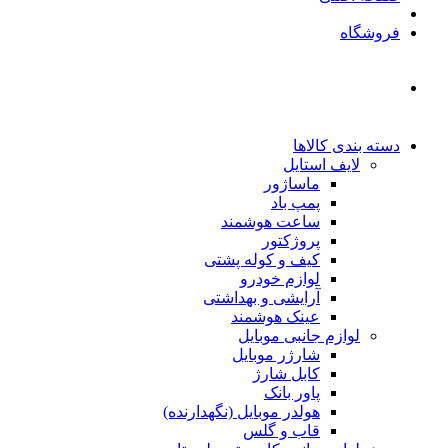
فروشگاه
دسته بندی کالاها
لایف استایل
ماساژور
پمپ باد
ساعت هوشمند
پروژکتور
کیف و کوله پشتی
لوازم خودرو
آرایشی و بهداشتی
عینک هوشمند
لوازم جانبی موبایل
شارژر موبایل
کابل شارژ
پاور بانک
هولدر موبایل (نگهدارنده)
قاب و گلس