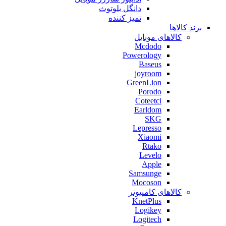
دانگل بلوتوث
تمیز کننده
برند کالاها
کالاهای موبایل
Mcdodo
Powerology
Baseus
joyroom
GreenLion
Porodo
Coteetci
Earldom
SKG
Lepresso
Xiaomi
Rtako
Levelo
Apple
Samsunge
Mocoson
کالاهای کامپیوتر
KnetPlus
Logikey
Logitech