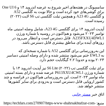
سامسونگ در هفته‌های اخیر شروع به عرضه اندروید ۱۴ و One UI 6
برای گوشی‌های خود کرده است و حالا نویت به گلکسی A52
و گلکسی A23 4G و همچنین تبلت گلکسی تب S6 لایت (۲۰۲۲)
رسیده است.
آپدیت اندروید ۱۴ برای گلکسی A23 4G، شامل وصله امنیتی ماه
نوامبر ۲۰۲۳ می‌شود و هم‌اکنون در روسیه با شماره ورژن
A235FXXU4DWL1 قابل دسترس است و انتظار می‌رود در
روزهای آینده برای مناطق بیشتری قابل دسترس باشد.
این به‌روزرسانی برای گلکسی A52 با شماره نسخه‌ای که
به EWL3 ختم می‌شود منتشر شده و دارای وصله امنیتی دسامبر
۲۰۲۳ بوده و حدودا ۲.۲ گیگابایت حجم دارد.
برای تبلت گلکسی تب S6 Lite (۲۰۲۲) نیز آپدیت اندروید ۱۴ با
شماره ورژن P613XXU4CWL1 عرضه شده و دارای بسته امنیتی
ماه نوامبر ۲۰۲۳ است. این به‌روزرسانی هم‌اکنون در فرانسه و چند
کشور اروپایی قابل دسترس است و به‌زودی برای سایر کشورها
منتشر خواهد شد.
اتاق خبر
مستر جانبی
منبع: https://techfars.com/270907/https-www-shahrsakhtafzar-com-