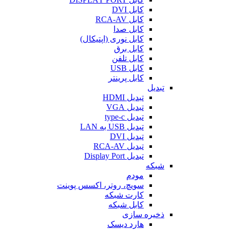
کابل DVI
کابل RCA-AV
کابل صدا
کابل نوری (اپتیکال)
کابل برق
کابل تلفن
کابل USB
کابل پرینتر
تبدیل
تبدیل HDMI
تبدیل VGA
تبدیل type-c
تبدیل USB به LAN
تبدیل DVI
تبدیل RCA-AV
تبدیل Display Port
شبکه
مودم
سویچ، روتر، اکسس پوینت
کارت شبکه
کابل شبکه
ذخیره سازی
هارد دیسک