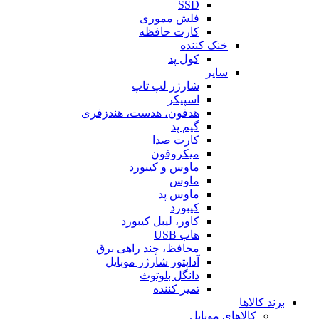
SSD
فلش مموری
کارت حافظه
خنک کننده
کول پد
سایر
شارژر لپ تاپ
اسپیکر
هدفون، هدست، هندزفری
گیم پد
کارت صدا
میکروفون
ماوس و کیبورد
ماوس
ماوس پد
کیبورد
کاور، لیبل کیبورد
هاب USB
محافظ، چند راهی برق
آداپتور شارژر موبایل
دانگل بلوتوث
تمیز کننده
برند کالاها
کالاهای موبایل