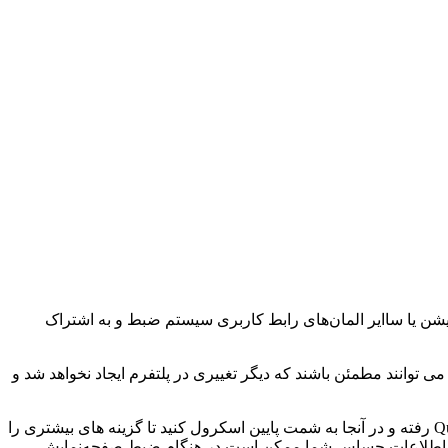
 شدن هیچ نوتیفیکیشن یا ساایر المان‌های رابط کاربری سیستم ضبط و به اشتراک
دهندگان می توانند مطمئن باشند که دیگر تغییری در پلتفرم ایجاد نخواهد شد و
آخرین نسخه پایدار اندروید ۱۴ احتمالا در ماه آگوست عرضه خواهد شد. برای ضبط صفحه نمایش در اندروید ۱ می‌توانید به بخش Quick Settings رفته و در آنجا به شمت پایین اسکرول کنید تا گزینه های بیشتری را
 بزنید و شما هشدار داده خواهد شد که اطلاعات حساس شما ممکن است در هنگام ضبط صفحه‌نمایش