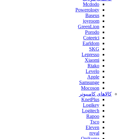
Mcdodo
Powerology
Baseus
joyroom
GreenLion
Porodo
Coteetci
Earldom
SKG
Lepresso
Xiaomi
Rtako
Levelo
Apple
Samsunge
Mocoson
کالاهای کامپیوتر
KnetPlus
Logikey
Logitech
Rapoo
Tsco
Eleven
royal
Onikuma