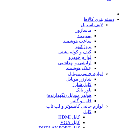
دسته بندی کالاها
لایف استایل
ماساژور
پمپ باد
ساعت هوشمند
پروژکتور
کیف و کوله پشتی
لوازم خودرو
آرایشی و بهداشتی
عینک هوشمند
لوازم جانبی موبایل
شارژر موبایل
کابل شارژ
پاور بانک
هولدر موبایل (نگهدارنده)
قاب و گلس
لوازم جانبی کامپیوتر و لپ تاپ
کابل
کابل HDMI
کابل VGA
کابل DISPLAY PORT