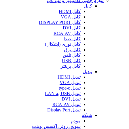
لوازم جانبی کامپیوتر و لپ تاپ
کابل
کابل HDMI
کابل VGA
کابل DISPLAY PORT
کابل DVI
کابل RCA-AV
کابل صدا
کابل نوری (اپتیکال)
کابل برق
کابل تلفن
کابل USB
کابل پرینتر
تبدیل
تبدیل HDMI
تبدیل VGA
تبدیل type-c
تبدیل USB به LAN
تبدیل DVI
تبدیل RCA-AV
تبدیل Display Port
شبکه
مودم
سویچ، روتر، اکسس پوینت