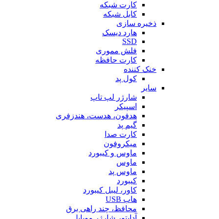
کارت شبکه
کابل شبکه
ذخیره سازی
هارد دیسک
SSD
فلش مموری
کارت حافظه
خنک کننده
کول پد
سایر
شارژر لپ تاپ
اسپیکر
هدفون، هدست، هندزفری
گیم پد
کارت صدا
میکروفون
ماوس و کیبورد
ماوس
ماوس پد
کیبورد
کاور، لیبل کیبورد
هاب USB
محافظ، چند راهی برق
آداپتور شارژر موبایل