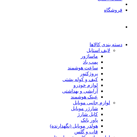
فروشگاه
دسته بندی کالاها
لایف استایل
ماساژور
پمپ باد
ساعت هوشمند
پروژکتور
کیف و کوله پشتی
لوازم خودرو
آرایشی و بهداشتی
عینک هوشمند
لوازم جانبی موبایل
شارژر موبایل
کابل شارژ
پاور بانک
هولدر موبایل (نگهدارنده)
قاب و گلس