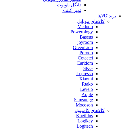
دانگل بلوتوث
تمیز کننده
برند کالاها
کالاهای موبایل
Mcdodo
Powerology
Baseus
joyroom
GreenLion
Porodo
Coteetci
Earldom
SKG
Lepresso
Xiaomi
Rtako
Levelo
Apple
Samsunge
Mocoson
کالاهای کامپیوتر
KnetPlus
Logikey
Logitech