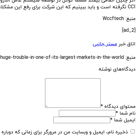
اگر چنین اتفاقی بیفتد مسلما گوگل در توسعه سیستم عامل اندروی
CCI نگرفته است و باید ببینیم که این شرکت برای رفع این مشکلات چه تصمیمی می‌گیرد.
منبع: Wccftech
[ad_2]
اتاق خبر
مستر جانبی
منبع: https://techfars.com/244286/android-faces-a-huge-trouble-in-one-of-its-largest-markets-in-the-world/
دیدگاه‌های نوشته
محتوای دیدگاه
*
نام شما
*
ایمیل شما
*
ذخیره نام، ایمیل و وبسایت من در مرورگر برای زمانی که دوباره