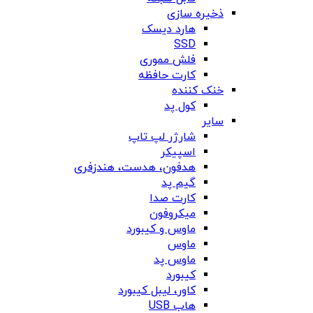
ذخیره سازی
هارد دیسک
SSD
فلش مموری
کارت حافظه
خنک کننده
کول پد
سایر
شارژر لپ تاپ
اسپیکر
هدفون، هدست، هندزفری
گیم پد
کارت صدا
میکروفون
ماوس و کیبورد
ماوس
ماوس پد
کیبورد
کاور، لیبل کیبورد
هاب USB