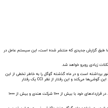
ی هم‌اکنون‌۴۳.۳ درصد از سهم بازار را در اختیار داد و بالاتر از iOS با ۱۷.۶۷ درصد قرار دارد. اما طبق گزارش جدیدی که منتشر شده است، این سیستم عامل در
ر این کشور برداشته است و در ماه گذشته گوگل را به خاطر تخطی از این
قانون ۱۶۱ میلیون دلار جریمه کرد. گوگل، سازندگان گوشی هوشمند را مجبور به نصب سیستم عامل اندروید و اپلیکیشن‌های خودش روی این گوشی‌ها می‌کند و این رفتار از نظر CCI یک رفتار
سازمان CCI از گوگل خواسته است که روش‌هاس خودش را تغییر دهد وگرنه با محدودیت‌های بیشتری روبرو خواهد شد. گوگل حالا باید در قراردادهای خود با بیش از ۱۱۰۰ شرکت هندی و بیش از ۱۰۰۰