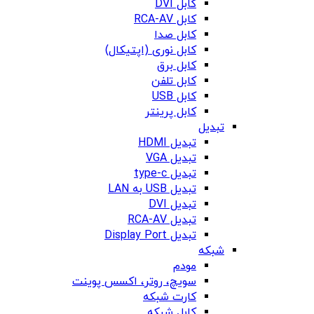
کابل DVI
کابل RCA-AV
کابل صدا
کابل نوری (اپتیکال)
کابل برق
کابل تلفن
کابل USB
کابل پرینتر
تبدیل
تبدیل HDMI
تبدیل VGA
تبدیل type-c
تبدیل USB به LAN
تبدیل DVI
تبدیل RCA-AV
تبدیل Display Port
شبکه
مودم
سویچ، روتر، اکسس پوینت
کارت شبکه
کابل شبکه