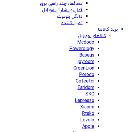
محافظ، چند راهی برق
آداپتور شارژر موبایل
دانگل بلوتوث
تمیز کننده
برند کالاها
کالاهای موبایل
Mcdodo
Powerology
Baseus
joyroom
GreenLion
Porodo
Coteetci
Earldom
SKG
Lepresso
Xiaomi
Rtako
Levelo
Apple