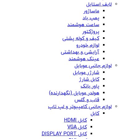
لایف استایل
ماساژور
پمپ باد
ساعت هوشمند
پروژکتور
کیف و کوله پشتی
لوازم خودرو
آرایشی و بهداشتی
عینک هوشمند
لوازم جانبی موبایل
شارژر موبایل
کابل شارژ
پاور بانک
هولدر موبایل (نگهدارنده)
قاب و گلس
لوازم جانبی کامپیوتر و لپ تاپ
کابل
کابل HDMI
کابل VGA
کابل DISPLAY PORT