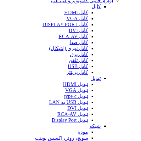
لوازم جانبی کامپیوتر و لپ تاپ
کابل
کابل HDMI
کابل VGA
کابل DISPLAY PORT
کابل DVI
کابل RCA-AV
کابل صدا
کابل نوری (اپتیکال)
کابل برق
کابل تلفن
کابل USB
کابل پرینتر
تبدیل
تبدیل HDMI
تبدیل VGA
تبدیل type-c
تبدیل USB به LAN
تبدیل DVI
تبدیل RCA-AV
تبدیل Display Port
شبکه
مودم
سویچ، روتر، اکسس پوینت