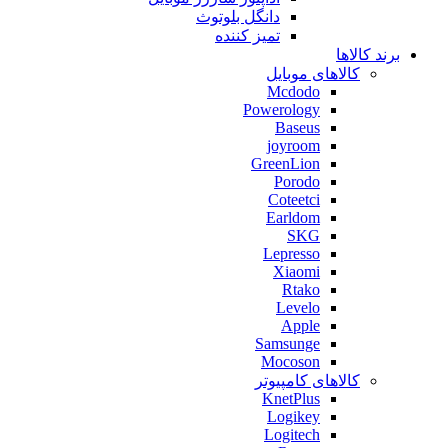
دانگل بلوتوث
تمیز کننده
برند کالاها
کالاهای موبایل
Mcdodo
Powerology
Baseus
joyroom
GreenLion
Porodo
Coteetci
Earldom
SKG
Lepresso
Xiaomi
Rtako
Levelo
Apple
Samsunge
Mocoson
کالاهای کامپیوتر
KnetPlus
Logikey
Logitech