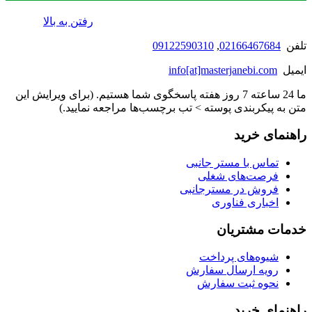
رفتن به بالا
تلفن
02166467684
,
09122590310
ایمیل
info[at]masterjanebi.com
ما 24 ساعته 7 روز هفته پاسخگوی شما هستیم. (برای ویرایش این
متن به پیکربندی پوسته > تب برچسب‌ها مراجعه نمایید.)
راهنمای خرید
تماس با مستر جانبی
فرصت‌های شغلی
فروش در مسترجانبی
اخباری فناوری
خدمات مشتریان
شیوه‌های پرداخت
رویه ارسال سفارش
نحوه ثبت سفارش
راهنمای خرید