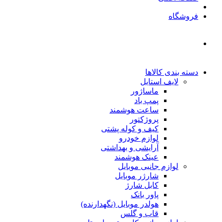
فروشگاه
دسته بندی کالاها
لایف استایل
ماساژور
پمپ باد
ساعت هوشمند
پروژکتور
کیف و کوله پشتی
لوازم خودرو
آرایشی و بهداشتی
عینک هوشمند
لوازم جانبی موبایل
شارژر موبایل
کابل شارژ
پاور بانک
هولدر موبایل (نگهدارنده)
قاب و گلس