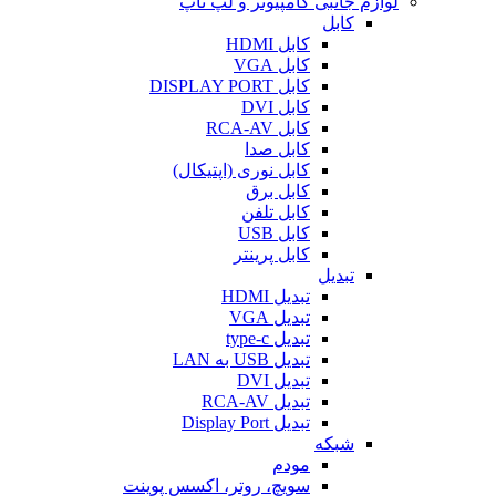
لوازم جانبی کامپیوتر و لپ تاپ
کابل
کابل HDMI
کابل VGA
کابل DISPLAY PORT
کابل DVI
کابل RCA-AV
کابل صدا
کابل نوری (اپتیکال)
کابل برق
کابل تلفن
کابل USB
کابل پرینتر
تبدیل
تبدیل HDMI
تبدیل VGA
تبدیل type-c
تبدیل USB به LAN
تبدیل DVI
تبدیل RCA-AV
تبدیل Display Port
شبکه
مودم
سویچ، روتر، اکسس پوینت