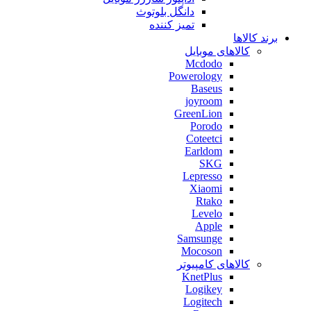
دانگل بلوتوث
تمیز کننده
برند کالاها
کالاهای موبایل
Mcdodo
Powerology
Baseus
joyroom
GreenLion
Porodo
Coteetci
Earldom
SKG
Lepresso
Xiaomi
Rtako
Levelo
Apple
Samsunge
Mocoson
کالاهای کامپیوتر
KnetPlus
Logikey
Logitech