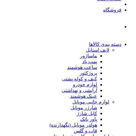
فروشگاه
دسته بندی کالاها
لایف استایل
ماساژور
پمپ باد
ساعت هوشمند
پروژکتور
کیف و کوله پشتی
لوازم خودرو
آرایشی و بهداشتی
عینک هوشمند
لوازم جانبی موبایل
شارژر موبایل
کابل شارژ
پاور بانک
هولدر موبایل (نگهدارنده)
قاب و گلس