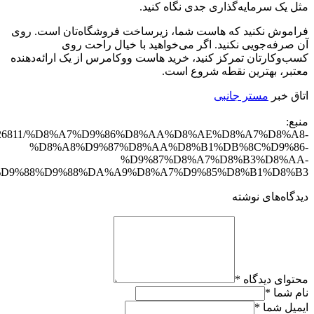
مثل یک سرمایه‌گذاری جدی نگاه کنید.
فراموش نکنید که هاست شما، زیرساخت فروشگاه‌تان است. روی
آن صرفه‌جویی نکنید. اگر می‌خواهید با خیال راحت روی
کسب‌وکارتان تمرکز کنید، خرید هاست ووکامرس از یک ارائه‌دهنده
معتبر، بهترین نقطه شروع است.
اتاق خبر
مستر جانبی
منبع:
.com/326811/%D8%A7%D9%86%D8%AA%D8%AE%D8%A7%D8%A8-
%D8%A8%D9%87%D8%AA%D8%B1%DB%8C%D9%86-
%D9%87%D8%A7%D8%B3%D8%AA-
D9%88%D9%88%DA%A9%D8%A7%D9%85%D8%B1%D8%B3/
دیدگاه‌های نوشته
محتوای دیدگاه
*
نام شما
*
ایمیل شما
*