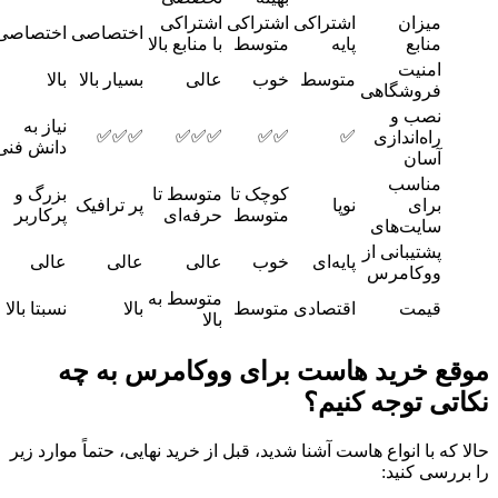
میزان
اشتراکی
اشتراکی
اشتراکی
اختصاصی
اختصاصی
منابع
پایه
متوسط
با منابع بالا
امنیت
متوسط
خوب
عالی
بسیار بالا
بالا
فروشگاهی
نصب و
نیاز به
✅✅✅
✅✅✅
✅✅
✅
راه‌اندازی
دانش فنی
آسان
مناسب
کوچک تا
متوسط تا
بزرگ و
برای
نوپا
پر ترافیک
متوسط
حرفه‌ای
پرکاربر
سایت‌های
پشتیبانی از
پایه‌ای
خوب
عالی
عالی
عالی
ووکامرس
متوسط به
قیمت
اقتصادی
متوسط
بالا
نسبتا بالا
بالا
موقع خرید هاست برای ووکامرس به چه
نکاتی توجه کنیم؟
حالا که با انواع هاست آشنا شدید، قبل از خرید نهایی، حتماً موارد زیر
را بررسی کنید: