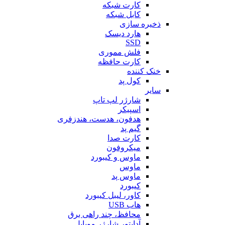
کارت شبکه
کابل شبکه
ذخیره سازی
هارد دیسک
SSD
فلش مموری
کارت حافظه
خنک کننده
کول پد
سایر
شارژر لپ تاپ
اسپیکر
هدفون، هدست، هندزفری
گیم پد
کارت صدا
میکروفون
ماوس و کیبورد
ماوس
ماوس پد
کیبورد
کاور، لیبل کیبورد
هاب USB
محافظ، چند راهی برق
آداپتور شارژر موبایل