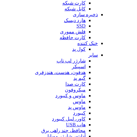
کارت شبکه
کابل شبکه
ذخیره سازی
هارد دیسک
SSD
فلش مموری
کارت حافظه
خنک کننده
کول پد
سایر
شارژر لپ تاپ
اسپیکر
هدفون، هدست، هندزفری
گیم پد
کارت صدا
میکروفون
ماوس و کیبورد
ماوس
ماوس پد
کیبورد
کاور، لیبل کیبورد
هاب USB
محافظ، چند راهی برق
آداپتور شارژر موبایل