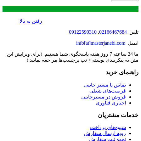
.
رفتن به بالا
تلفن
02166467684
,
09122590310
ایمیل
info[at]masterjanebi.com
ما 24 ساعته 7 روز هفته پاسخگوی شما هستیم. (برای ویرایش این
متن به پیکربندی پوسته > تب برچسب‌ها مراجعه نمایید.)
راهنمای خرید
تماس با مستر جانبی
فرصت‌های شغلی
فروش در مسترجانبی
اخباری فناوری
خدمات مشتریان
شیوه‌های پرداخت
رویه ارسال سفارش
نحوه ثبت سفارش