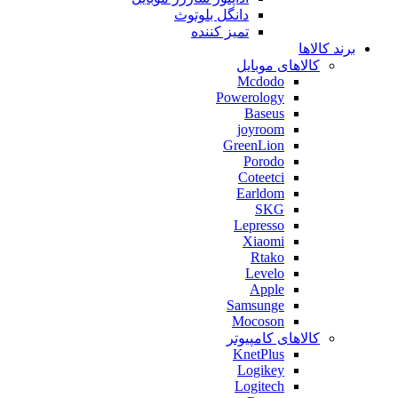
دانگل بلوتوث
تمیز کننده
برند کالاها
کالاهای موبایل
Mcdodo
Powerology
Baseus
joyroom
GreenLion
Porodo
Coteetci
Earldom
SKG
Lepresso
Xiaomi
Rtako
Levelo
Apple
Samsunge
Mocoson
کالاهای کامپیوتر
KnetPlus
Logikey
Logitech