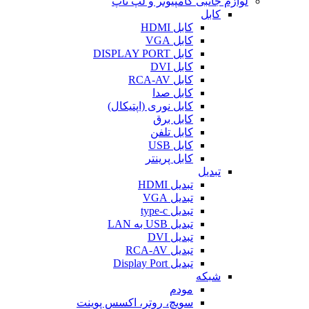
لوازم جانبی کامپیوتر و لپ تاپ
کابل
کابل HDMI
کابل VGA
کابل DISPLAY PORT
کابل DVI
کابل RCA-AV
کابل صدا
کابل نوری (اپتیکال)
کابل برق
کابل تلفن
کابل USB
کابل پرینتر
تبدیل
تبدیل HDMI
تبدیل VGA
تبدیل type-c
تبدیل USB به LAN
تبدیل DVI
تبدیل RCA-AV
تبدیل Display Port
شبکه
مودم
سویچ، روتر، اکسس پوینت