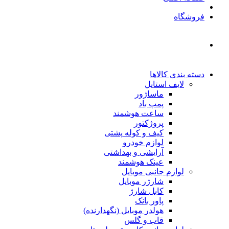
فروشگاه
دسته بندی کالاها
لایف استایل
ماساژور
پمپ باد
ساعت هوشمند
پروژکتور
کیف و کوله پشتی
لوازم خودرو
آرایشی و بهداشتی
عینک هوشمند
لوازم جانبی موبایل
شارژر موبایل
کابل شارژ
پاور بانک
هولدر موبایل (نگهدارنده)
قاب و گلس