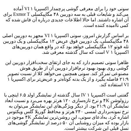
سونی خود را برای معرفی گوشی پرچمدار اکسپریا ۱ VI آماده
می‌کند و شایعات قبلی به سه دوربین ۴۸ مگاپیکسلی Exmor T برای
آن اشاره داشتند. اما حالا اطلاعات جدیدی درباره آن فاش شده که
کمی ناامیده کننده است.
بر اساس گزارش امروز، سونی اکسپریا ۱ VI مجهز به دوربین اصلی
۴۸ مگاپیکسلی، یک دوربین‌ فوق عریض ۱۲ مگاپیکسلی و یک دوربین
تله فوتو ۱۲ مگاپیکسلی خواهد بود که در واقع همان دوربین‌های
اکسپریا ۱ V است که سال گذشته معرفی شد.
ظاهرا سونی تصمیم دارد که به جای ارتقای سخت‌افزار دوربین این
گوشی روی بهبود بهبود نرم‌افزار دوربین آن از طریق هوش
مصنوعی تمرکز کند. سونی همچنین می‌خواهد کلا از نسبت تصویر
۲۱:۹ فاصله بگیرد و از یک بدنه کوتاه‌تر و عریض‌تر برای اکسپریا ۱
VI استفاده کند.
گفتنی است اکسپریا ۱ IV سال گذشته از نمایشگر اولد ۶.۵ اینچی با
رزولوشن ۴K و نرخ تازه‌سازی ۱۲۰ هرتز بهره می‌برد و نسبت ابعاد
نمایشگر آن ۲۱:۹ بود. از دیگر ویژگی‌های این نمایشگر می‌توان به
نرخ نمونه‌برداری لمسی ۲۴۰ هرتز و محافظ گوریلا گلس ویکتوس
اشاره کرد. به‌ادعای سونی، این روشن‌ترین نمایشگر ۴K موجود در
بازار بوده که میزان روشنایی آن ۵۰ درصد از نمایشگر گوشی‌های
نسل قبلی این شرکت بیشتر است.