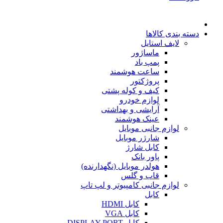
دسته بندی کالاها
لایف استایل
ماساژور
پمپ باد
ساعت هوشمند
پروژکتور
کیف و کوله پشتی
لوازم خودرو
آرایشی و بهداشتی
عینک هوشمند
لوازم جانبی موبایل
شارژر موبایل
کابل شارژ
پاور بانک
هولدر موبایل (نگهدارنده)
قاب و گلس
لوازم جانبی کامپیوتر و لپ تاپ
کابل
کابل HDMI
کابل VGA
کابل DISPLAY PORT