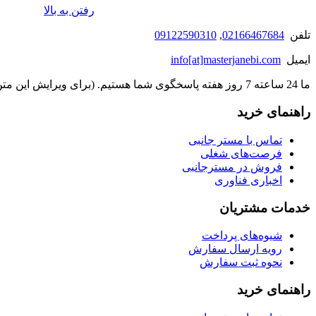
رفتن به بالا
تلفن
02166467684
,
09122590310
ایمیل
info[at]masterjanebi.com
ما 24 ساعته 7 روز هفته پاسخگوی شما هستیم. (برای ویرایش این متن به پیکربندی پوسته > تب برچسب‌ها مراجعه نمایید.)
راهنمای خرید
تماس با مستر جانبی
فرصت‌های شغلی
فروش در مسترجانبی
اخباری فناوری
خدمات مشتریان
شیوه‌های پرداخت
رویه ارسال سفارش
نحوه ثبت سفارش
راهنمای خرید