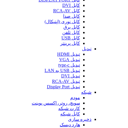
کابل DVI
کابل RCA-AV
کابل صدا
کابل نوری (اپتیکال)
کابل برق
کابل تلفن
کابل USB
کابل پرینتر
تبدیل
تبدیل HDMI
تبدیل VGA
تبدیل type-c
تبدیل USB به LAN
تبدیل DVI
تبدیل RCA-AV
تبدیل Display Port
شبکه
مودم
سویچ، روتر، اکسس پوینت
کارت شبکه
کابل شبکه
ذخیره سازی
هارد دیسک