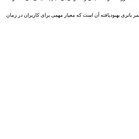
شی احتمالا دارای یک باتری با ظرفیت بیشتر و سرعت شارژ SuperVOOC یکسان خواهد بود. یکی از ویژگی‌های اصلی وان پلاس ۱۳ عمر باتری بهبودیافته آن است که معیار مهمی برای کاربران در زمان