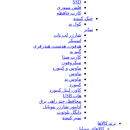
SSD
فلش مموری
کارت حافظه
خنک کننده
کول پد
سایر
شارژر لپ تاپ
اسپیکر
هدفون، هدست، هندزفری
گیم پد
کارت صدا
میکروفون
ماوس و کیبورد
ماوس
ماوس پد
کیبورد
کاور، لیبل کیبورد
هاب USB
محافظ، چند راهی برق
آداپتور شارژر موبایل
دانگل بلوتوث
تمیز کننده
برند کالاها
کالاهای موبایل