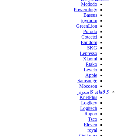
Mcdodo
Powerology
Baseus
joyroom
GreenLion
Porodo
Coteetci
Earldom
SKG
Lepresso
Xiaomi
Rtako
Levelo
Apple
Samsunge
Mocoson
کالاهای کامپیوتر
KnetPlus
Logikey
Logitech
Rapoo
Tsco
Eleven
royal
Onikuma