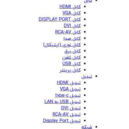
کابل
کابل HDMI
کابل VGA
کابل DISPLAY PORT
کابل DVI
کابل RCA-AV
کابل صدا
کابل نوری (اپتیکال)
کابل برق
کابل تلفن
کابل USB
کابل پرینتر
تبدیل
تبدیل HDMI
تبدیل VGA
تبدیل type-c
تبدیل USB به LAN
تبدیل DVI
تبدیل RCA-AV
تبدیل Display Port
شبکه