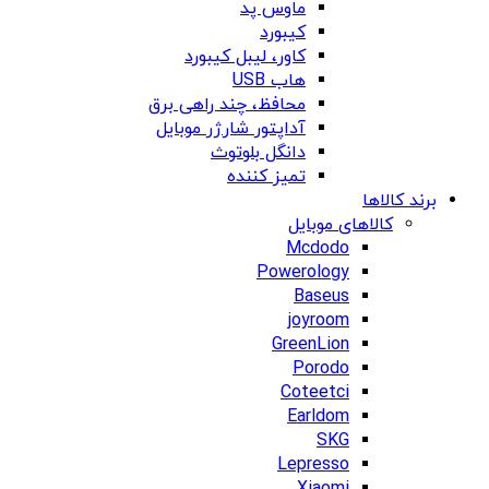
ماوس پد
کیبورد
کاور، لیبل کیبورد
هاب USB
محافظ، چند راهی برق
آداپتور شارژر موبایل
دانگل بلوتوث
تمیز کننده
برند کالاها
کالاهای موبایل
Mcdodo
Powerology
Baseus
joyroom
GreenLion
Porodo
Coteetci
Earldom
SKG
Lepresso