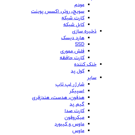
مودم
سویچ، روتر، اکسس پوینت
کارت شبکه
کابل شبکه
ذخیره سازی
هارد دیسک
SSD
فلش مموری
کارت حافظه
خنک کننده
کول پد
سایر
شارژر لپ تاپ
اسپیکر
هدفون، هدست، هندزفری
گیم پد
کارت صدا
میکروفون
ماوس و کیبورد
ماوس