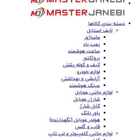
دسته بندی کالاها
لایف استایل
ماساژور
پمپ باد
ساعت هوشمند
پروژکتور
کیف و کوله پشتی
لوازم خودرو
آرایشی و بهداشتی
عینک هوشمند
لوازم جانبی موبایل
شارژر موبایل
کابل شارژ
پاور بانک
هولدر موبایل (نگهدارنده)
قاب و گلس
لوازم جانبی کامپیوتر و لپ تاپ