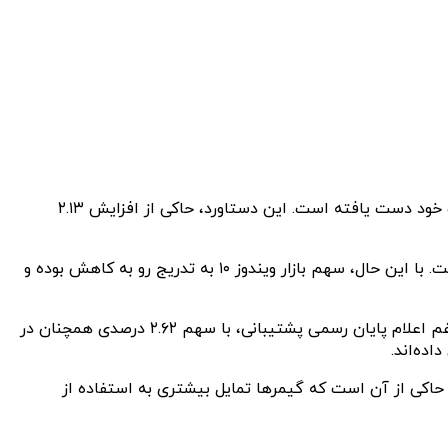
بر اساس آخرین داده‌های منتشرشده توسط Statcounter، ویندوز ۱۱ در اکتبر ۲۰۲۴ با کسب ۳۵.۵۵ درصد از سهم بازار، به اوج محبوبیت خود دست یافته است. این دستاورد، حاکی از افزایش ۲.۱۳
همزمان با افزایش سهم بازار ویندوز ۱۱، ویندوز ۱۰ نیز همچنان جایگاه خود را به عنوان محبوب‌ترین سیستم‌عامل دسکتاپ حفظ کرده است. با این حال، سهم بازار ویندوز ۱۰ به تدریج رو به کاهش بوده و
با وجود مهاجرت کاربران به سمت سیستم‌عامل‌های جدیدتر، نسخه‌های قدیمی‌تر ویندوز همچنان طرفداران خود را دارند. ویندوز ۷، علی‌رغم اعلام پایان رسمی پشتیبانی، با سهم ۲.۶۲ درصدی همچنان در
ه شده است. این امر حاکی از آن است که گیمرها تمایل بیشتری به استفاده از