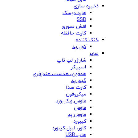
ذخیره سازی
هارد دیسک
SSD
فلش مموری
کارت حافظه
خنک کننده
کول پد
سایر
شارژر لپ تاپ
اسپیکر
هدفون، هدست، هندزفری
گیم پد
کارت صدا
میکروفون
ماوس و کیبورد
ماوس
ماوس پد
کیبورد
کاور، لیبل کیبورد
هاب USB