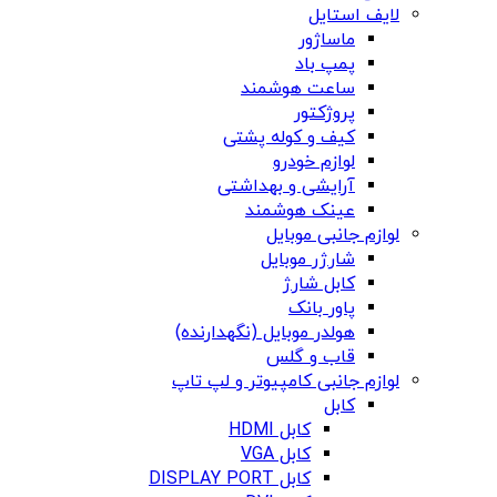
لایف استایل
ماساژور
پمپ باد
ساعت هوشمند
پروژکتور
کیف و کوله پشتی
لوازم خودرو
آرایشی و بهداشتی
عینک هوشمند
لوازم جانبی موبایل
شارژر موبایل
کابل شارژ
پاور بانک
هولدر موبایل (نگهدارنده)
قاب و گلس
لوازم جانبی کامپیوتر و لپ تاپ
کابل
کابل HDMI
کابل VGA
کابل DISPLAY PORT