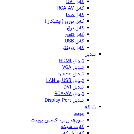
کابل DVI
کابل RCA-AV
کابل صدا
کابل نوری (اپتیکال)
کابل برق
کابل تلفن
کابل USB
کابل پرینتر
تبدیل
تبدیل HDMI
تبدیل VGA
تبدیل type-c
تبدیل USB به LAN
تبدیل DVI
تبدیل RCA-AV
تبدیل Display Port
شبکه
مودم
سویچ، روتر، اکسس پوینت
کارت شبکه
کابل شبکه