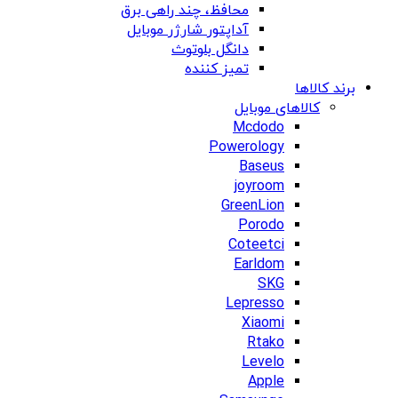
محافظ، چند راهی برق
آداپتور شارژر موبایل
دانگل بلوتوث
تمیز کننده
برند کالاها
کالاهای موبایل
Mcdodo
Powerology
Baseus
joyroom
GreenLion
Porodo
Coteetci
Earldom
SKG
Lepresso
Xiaomi
Rtako
Levelo
Apple