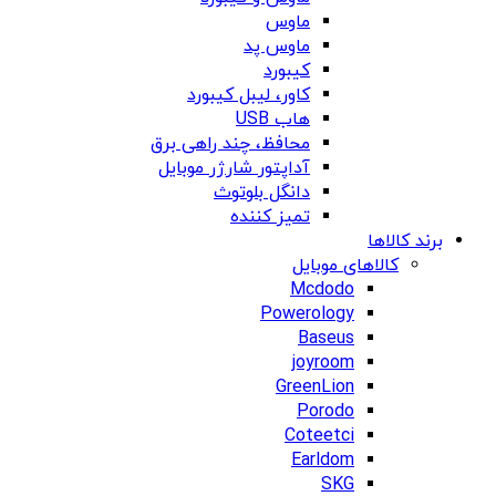
ماوس
ماوس پد
کیبورد
کاور، لیبل کیبورد
هاب USB
محافظ، چند راهی برق
آداپتور شارژر موبایل
دانگل بلوتوث
تمیز کننده
برند کالاها
کالاهای موبایل
Mcdodo
Powerology
Baseus
joyroom
GreenLion
Porodo
Coteetci
Earldom
SKG