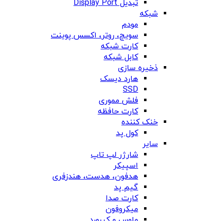
تبدیل Display Port
شبکه
مودم
سویچ، روتر، اکسس پوینت
کارت شبکه
کابل شبکه
ذخیره سازی
هارد دیسک
SSD
فلش مموری
کارت حافظه
خنک کننده
کول پد
سایر
شارژر لپ تاپ
اسپیکر
هدفون، هدست، هندزفری
گیم پد
کارت صدا
میکروفون
ماوس و کیبورد