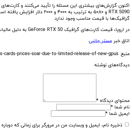
RTX 5090 و ۵۰۸۰ به ترتیب ب
گرافیک‌ها با قیمت مناسب وجود ندارد.
در اروپا، قیمت کارت‌های گرافیک GeForce RTX 50 به دلیل مالیات بر حق بیمه و کمبود موجودی بسیار بالاست و تثبیت قیمت‌ها در روزهای آینده نیز پیش‌بینی نمی‌شود.
اتاق خبر
مستر جانبی
منبع: https://techfars.com/310433/nvidia-rtx-50-series-graphics-cards-prices-soar-due-to-limited-release-of-new-gpus/
دیدگاه‌های نوشته
محتوای دیدگاه
*
نام شما
*
ایمیل شما
*
ذخیره نام، ایمیل و وبسایت من در مرورگر برای زمانی که دوباره