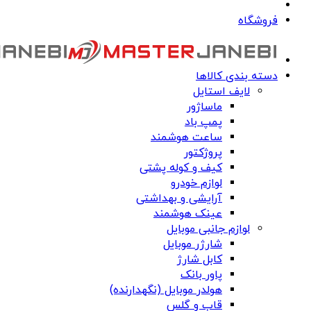
فروشگاه
دسته بندی کالاها
لایف استایل
ماساژور
پمپ باد
ساعت هوشمند
پروژکتور
کیف و کوله پشتی
لوازم خودرو
آرایشی و بهداشتی
عینک هوشمند
لوازم جانبی موبایل
شارژر موبایل
کابل شارژ
پاور بانک
هولدر موبایل (نگهدارنده)
قاب و گلس