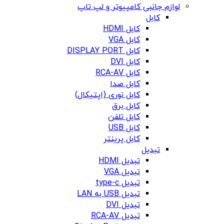
لوازم جانبی کامپیوتر و لپ تاپ
کابل
کابل HDMI
کابل VGA
کابل DISPLAY PORT
کابل DVI
کابل RCA-AV
کابل صدا
کابل نوری (اپتیکال)
کابل برق
کابل تلفن
کابل USB
کابل پرینتر
تبدیل
تبدیل HDMI
تبدیل VGA
تبدیل type-c
تبدیل USB به LAN
تبدیل DVI
تبدیل RCA-AV