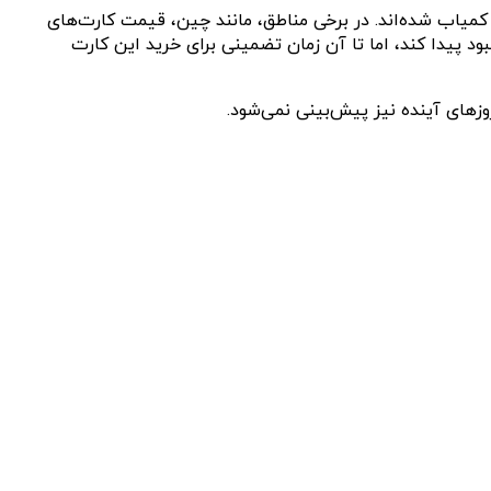
د و کارت‌های RTX 5090، RTX 5080 و تا حدی RTX 5070 در بازار جهانی به‌شدت کمیاب شده‌اند. در برخی مناطق، مانند چین، قیمت کارت‌های
یت موجودی بهبود پیدا کند، اما تا آن زمان تضمینی برای خرید این کارت