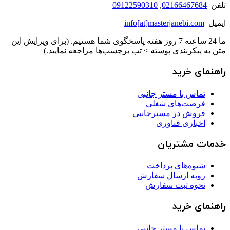
تلفن
02166467684
,
09122590310
ایمیل
info[at]masterjanebi.com
ما 24 ساعته 7 روز هفته پاسخگوی شما هستیم. (برای ویرایش این
متن به پیکربندی پوسته > تب برچسب‌ها مراجعه نمایید.)
راهنمای خرید
تماس با مستر جانبی
فرصت‌های شغلی
فروش در مسترجانبی
اخباری فناوری
خدمات مشتریان
شیوه‌های پرداخت
رویه ارسال سفارش
نحوه ثبت سفارش
راهنمای خرید
تماس با مستر جانبی