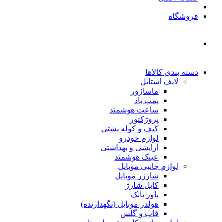
فروشگاه
دسته بندی کالاها
لایف استایل
ماساژور
پمپ باد
ساعت هوشمند
پروژکتور
کیف و کوله پشتی
لوازم خودرو
آرایشی و بهداشتی
عینک هوشمند
لوازم جانبی موبایل
شارژر موبایل
کابل شارژ
پاور بانک
هولدر موبایل (نگهدارنده)
قاب و گلس