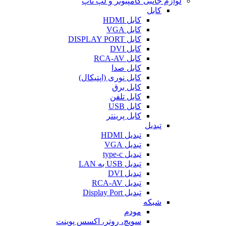
لوازم جانبی کامپیوتر و لپ تاپ
کابل
کابل HDMI
کابل VGA
کابل DISPLAY PORT
کابل DVI
کابل RCA-AV
کابل صدا
کابل نوری (اپتیکال)
کابل برق
کابل تلفن
کابل USB
کابل پرینتر
تبدیل
تبدیل HDMI
تبدیل VGA
تبدیل type-c
تبدیل USB به LAN
تبدیل DVI
تبدیل RCA-AV
تبدیل Display Port
شبکه
مودم
سویچ، روتر، اکسس پوینت