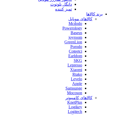
دانگل بلوتوث
تمیز کننده
برند کالاها
کالاهای موبایل
Mcdodo
Powerology
Baseus
joyroom
GreenLion
Porodo
Coteetci
Earldom
SKG
Lepresso
Xiaomi
Rtako
Levelo
Apple
Samsunge
Mocoson
کالاهای کامپیوتر
KnetPlus
Logikey
Logitech