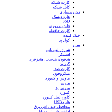
کارت شبکه
کابل شبکه
ذخیره سازی
هارد دیسک
SSD
فلش مموری
کارت حافظه
خنک کننده
کول پد
سایر
شارژر لپ تاپ
اسپیکر
هدفون، هدست، هندزفری
گیم پد
کارت صدا
میکروفون
ماوس و کیبورد
ماوس
ماوس پد
کیبورد
کاور، لیبل کیبورد
هاب USB
محافظ، چند راهی برق
آداپتور شارژر موبایل