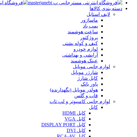
دسته بندی کالاها
لایف استایل
ماساژور
پمپ باد
ساعت هوشمند
پروژکتور
کیف و کوله پشتی
لوازم خودرو
آرایشی و بهداشتی
عینک هوشمند
لوازم جانبی موبایل
شارژر موبایل
کابل شارژ
پاور بانک
هولدر موبایل (نگهدارنده)
قاب و گلس
لوازم جانبی کامپیوتر و لپ تاپ
کابل
کابل HDMI
کابل VGA
کابل DISPLAY PORT
کابل DVI
کابل RCA-AV