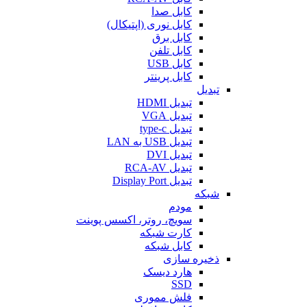
کابل صدا
کابل نوری (اپتیکال)
کابل برق
کابل تلفن
کابل USB
کابل پرینتر
تبدیل
تبدیل HDMI
تبدیل VGA
تبدیل type-c
تبدیل USB به LAN
تبدیل DVI
تبدیل RCA-AV
تبدیل Display Port
شبکه
مودم
سویچ، روتر، اکسس پوینت
کارت شبکه
کابل شبکه
ذخیره سازی
هارد دیسک
SSD
فلش مموری