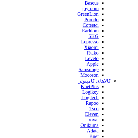
Baseus
joyroom
GreenLion
Porodo
Coteetci
Earldom
SKG
Lepresso
Xiaomi
Rtako
Levelo
Apple
Samsunge
Mocoson
کالاهای کامپیوتر
KnetPlus
Logikey
Logitech
Rapoo
Tsco
Eleven
royal
Onikuma
Adata
Bnet