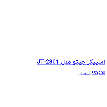
اسپیکر جیتو مدل JT-2801
1,550,200
تومان