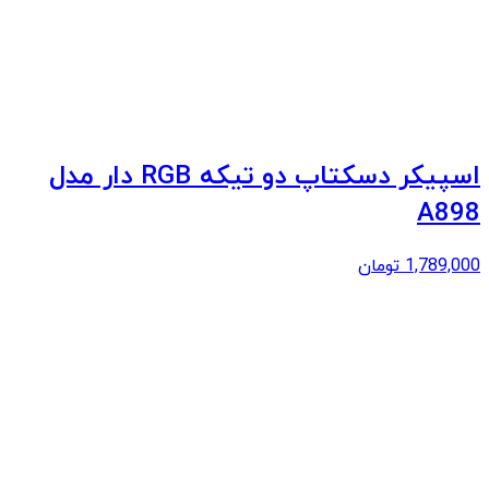
اسپیکر دسکتاپ دو تیکه RGB دار مدل
A898
1,789,000
تومان