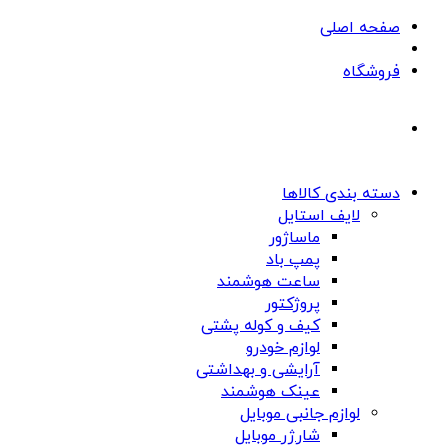
صفحه اصلی
فروشگاه
دسته بندی کالاها
لایف استایل
ماساژور
پمپ باد
ساعت هوشمند
پروژکتور
کیف و کوله پشتی
لوازم خودرو
آرایشی و بهداشتی
عینک هوشمند
لوازم جانبی موبایل
شارژر موبایل