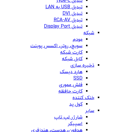
تبدیل type-c
تبدیل USB به LAN
تبدیل DVI
تبدیل RCA-AV
تبدیل Display Port
شبکه
مودم
سویچ، روتر، اکسس پوینت
کارت شبکه
کابل شبکه
ذخیره سازی
هارد دیسک
SSD
فلش مموری
کارت حافظه
خنک کننده
کول پد
سایر
شارژر لپ تاپ
اسپیکر
هدفون، هدست، هندزفری