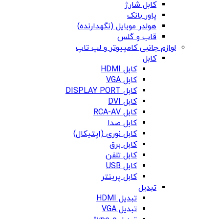
کابل شارژ
پاور بانک
هولدر موبایل (نگهدارنده)
قاب و گلس
لوازم جانبی کامپیوتر و لپ تاپ
کابل
کابل HDMI
کابل VGA
کابل DISPLAY PORT
کابل DVI
کابل RCA-AV
کابل صدا
کابل نوری (اپتیکال)
کابل برق
کابل تلفن
کابل USB
کابل پرینتر
تبدیل
تبدیل HDMI
تبدیل VGA