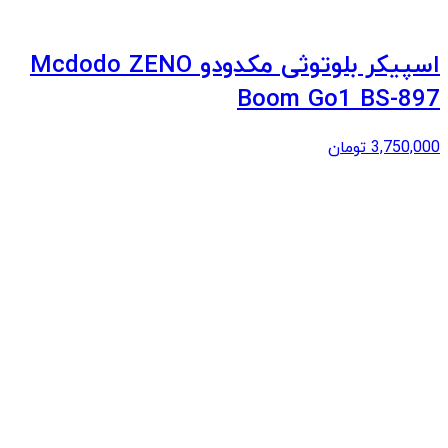
اسپیکر بلوتوثی مکدودو Mcdodo ZENO
Boom Go1 BS-897
3,750,000
تومان