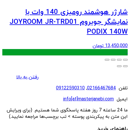
شارژر هوشمند رومیزی 140 وات با
نمایشگر جویروم JOYROOM JR-TRD01
PODIX 140W
13,450,000
تومان
.
رفتن به بالا
تلفن
02166467684
,
09122590310
ایمیل
info[at]masterjanebi.com
ما 24 ساعته 7 روز هفته پاسخگوی شما هستیم. (برای ویرایش
این متن به پیکربندی پوسته > تب برچسب‌ها مراجعه نمایید.)
راهنمای خرید