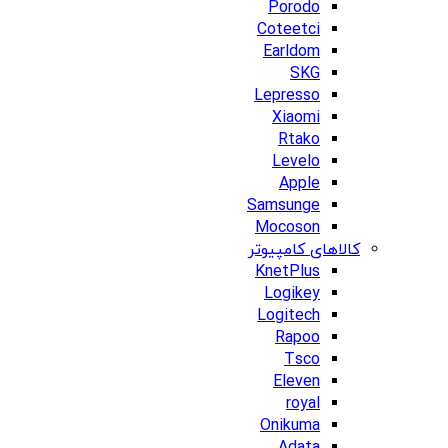
Porodo
Coteetci
Earldom
SKG
Lepresso
Xiaomi
Rtako
Levelo
Apple
Samsunge
Mocoson
کالاهای کامپیوتر
KnetPlus
Logikey
Logitech
Rapoo
Tsco
Eleven
royal
Onikuma