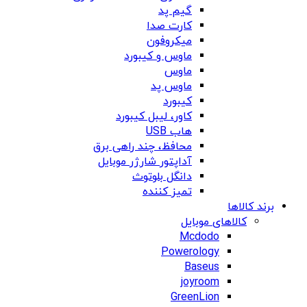
گیم پد
کارت صدا
میکروفون
ماوس و کیبورد
ماوس
ماوس پد
کیبورد
کاور، لیبل کیبورد
هاب USB
محافظ، چند راهی برق
آداپتور شارژر موبایل
دانگل بلوتوث
تمیز کننده
برند کالاها
کالاهای موبایل
Mcdodo
Powerology
Baseus
joyroom
GreenLion