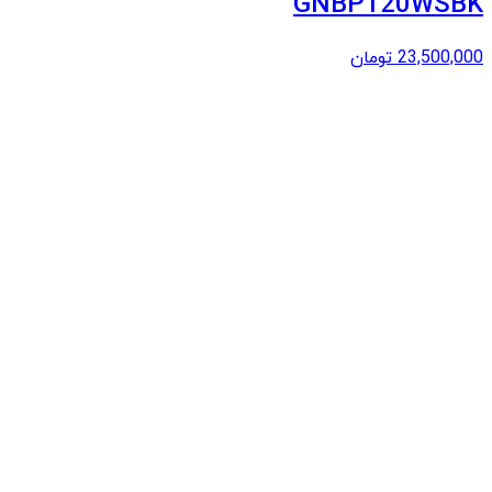
GNBP120WSBK
23,500,000
تومان