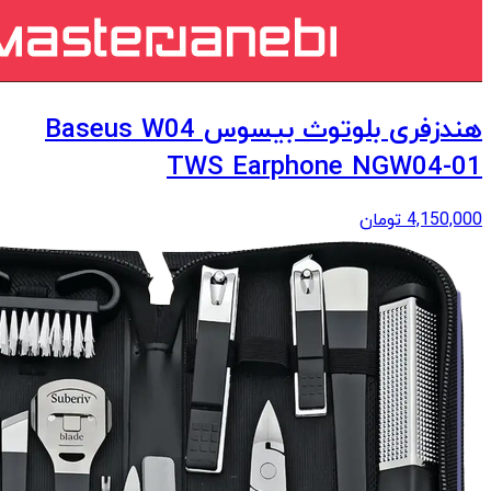
هندزفری بلوتوث بیسوس Baseus W04
TWS Earphone NGW04-01
4,150,000
تومان