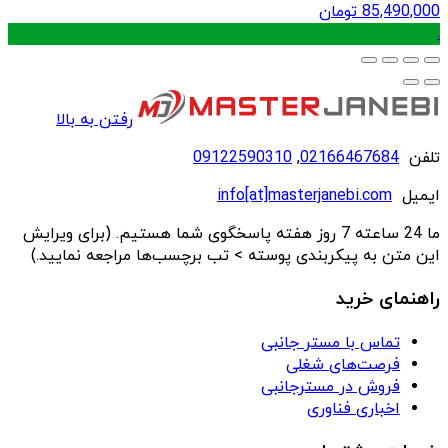
85,490,000
تومان
.
رفتن به بالا
تلفن
02166467684
,
09122590310
ایمیل
info[at]masterjanebi.com
ما 24 ساعته 7 روز هفته پاسخگوی شما هستیم. (برای ویرایش
این متن به پیکربندی پوسته > تب برچسب‌ها مراجعه نمایید.)
راهنمای خرید
تماس با مستر جانبی
فرصت‌های شغلی
فروش در مسترجانبی
اخباری فناوری