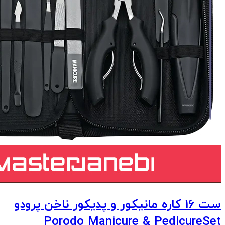
ست ۱۶ کاره مانیکور و پدیکور ناخن‌ پرودو
Porodo Manicure & PedicureSet