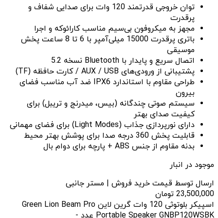
توان خروجی قدرتمند 120 وات برای صدایی شفاف و
پرقدرت
مجهز به میکروفون بی‌سیم مناسب کارائوکه و اجرا
باتری پرقدرت 15000 میلی‌آمپر با 6 تا 8 ساعت پخش
موسیقی
اتصال سریع و پایدار با Bluetooth نسخه 5.2
پشتیبانی از ورودی‌های AUX / USB / کارت حافظه (TF)
طراحی مقاوم با استاندارد IPX6 ضد آب مناسب فضای
بیرون
سیستم صوتی چندگانه (بیس، میدرنج و تریبل) برای
کیفیت صدای بهتر
دارای نورپردازی جذاب (Light Modes) برای فضای مهمانی
قابلیت پخش 360 درجه صدا برای پوشش بهتر محیط
بدنه مقاوم از جنس ABS + پارچه برای دوام بال
موجود در انبار
ارسال توسط قیمت خرید فروش | مستر جانبی
23,500,000
تومان
اسپیکر بلوتوثی 120 وات گرین لاین Green Lion Beam Pro
Portable Speaker GNBP120WSBK عدد
-