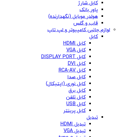
کابل شارژ
پاور بانک
هولدر موبایل (نگهدارنده)
قاب و گلس
لوازم جانبی کامپیوتر و لپ تاپ
کابل
کابل HDMI
کابل VGA
کابل DISPLAY PORT
کابل DVI
کابل RCA-AV
کابل صدا
کابل نوری (اپتیکال)
کابل برق
کابل تلفن
کابل USB
کابل پرینتر
تبدیل
تبدیل HDMI
تبدیل VGA