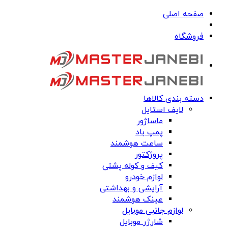
صفحه اصلی
فروشگاه
دسته بندی کالاها
لایف استایل
ماساژور
پمپ باد
ساعت هوشمند
پروژکتور
کیف و کوله پشتی
لوازم خودرو
آرایشی و بهداشتی
عینک هوشمند
لوازم جانبی موبایل
شارژر موبایل