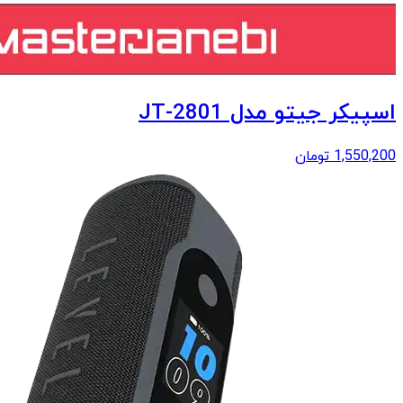
اسپیکر جیتو مدل JT-2801
1,550,200
تومان