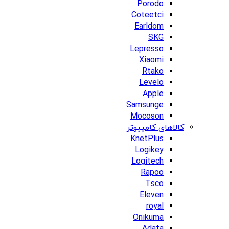
Porodo
Coteetci
Earldom
SKG
Lepresso
Xiaomi
Rtako
Levelo
Apple
Samsunge
Mocoson
کالاهای کامپیوتر
KnetPlus
Logikey
Logitech
Rapoo
Tsco
Eleven
royal
Onikuma