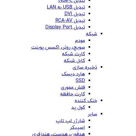
تبدیل type-c
تبدیل USB به LAN
تبدیل DVI
تبدیل RCA-AV
تبدیل Display Port
شبکه
مودم
سویچ، روتر، اکسس پوینت
کارت شبکه
کابل شبکه
ذخیره سازی
هارد دیسک
SSD
فلش مموری
کارت حافظه
خنک کننده
کول پد
سایر
شارژر لپ تاپ
اسپیکر
هدفون، هدست، هندزفری