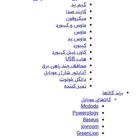
گیم پد
کارت صدا
میکروفون
ماوس و کیبورد
ماوس
ماوس پد
کیبورد
کاور، لیبل کیبورد
هاب USB
محافظ، چند راهی برق
آداپتور شارژر موبایل
دانگل بلوتوث
تمیز کننده
برند کالاها
کالاهای موبایل
Mcdodo
Powerology
Baseus
joyroom
GreenLion