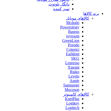
دانگل بلوتوث
تمیز کننده
برند کالاها
کالاهای موبایل
Mcdodo
Powerology
Baseus
joyroom
GreenLion
Porodo
Coteetci
Earldom
SKG
Lepresso
Xiaomi
Rtako
Levelo
Apple
Samsunge
Mocoson
کالاهای کامپیوتر
KnetPlus
Logikey
Logitech