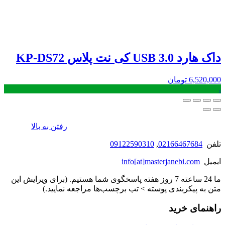
داک هارد USB 3.0 کی نت پلاس KP-DS72
6,520,000
تومان
.
رفتن به بالا
تلفن
02166467684
,
09122590310
ایمیل
info[at]masterjanebi.com
ما 24 ساعته 7 روز هفته پاسخگوی شما هستیم. (برای ویرایش این
متن به پیکربندی پوسته > تب برچسب‌ها مراجعه نمایید.)
راهنمای خرید