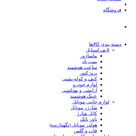
فروشگاه
دسته بندی کالاها
لایف استایل
ماساژور
پمپ باد
ساعت هوشمند
پروژکتور
کیف و کوله پشتی
لوازم خودرو
آرایشی و بهداشتی
عینک هوشمند
لوازم جانبی موبایل
شارژر موبایل
کابل شارژ
پاور بانک
هولدر موبایل (نگهدارنده)
قاب و گلس