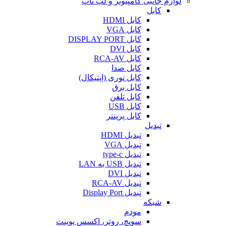
لوازم جانبی کامپیوتر و لپ تاپ
کابل
کابل HDMI
کابل VGA
کابل DISPLAY PORT
کابل DVI
کابل RCA-AV
کابل صدا
کابل نوری (اپتیکال)
کابل برق
کابل تلفن
کابل USB
کابل پرینتر
تبدیل
تبدیل HDMI
تبدیل VGA
تبدیل type-c
تبدیل USB به LAN
تبدیل DVI
تبدیل RCA-AV
تبدیل Display Port
شبکه
مودم
سویچ، روتر، اکسس پوینت