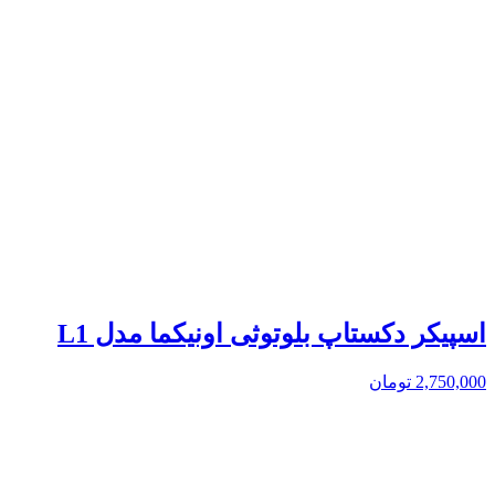
اسپیکر دکستاپ بلوتوثی اونیکما مدل L1
2,750,000
تومان