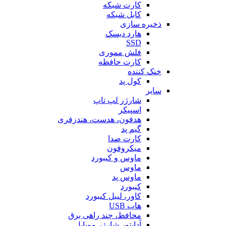
کارت شبکه
کابل شبکه
ذخیره سازی
هارد دیسک
SSD
فلش مموری
کارت حافظه
خنک کننده
کول پد
سایر
شارژر لپ تاپ
اسپیکر
هدفون، هدست، هندزفری
گیم پد
کارت صدا
میکروفون
ماوس و کیبورد
ماوس
ماوس پد
کیبورد
کاور، لیبل کیبورد
هاب USB
محافظ، چند راهی برق
آداپتور شارژر موبایل